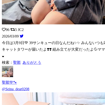
96
5
JC2
2026/03/09
今日は3月9日💚 39サンキューの日なんだね✨✨ みんないつ
キャットタワーが届いたよ❣️❣️ 組み立てが大変だったよ💦ママが
検索：
聖那
ありがとう
聖那💚🐾
@Seina_dear0208