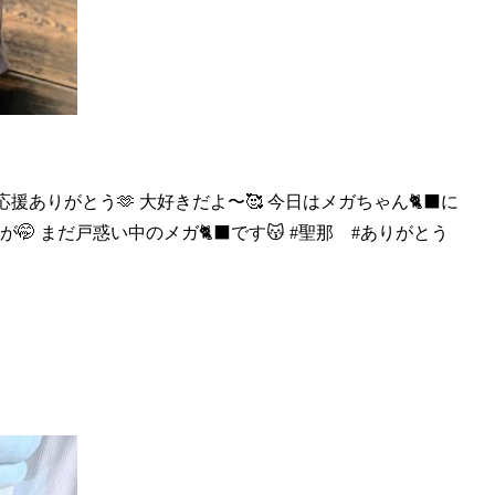
も応援ありがとう🫶
大好きだよ〜🥰 今日はメガちゃん🐈‍⬛に
🤭 まだ戸惑い中のメガ🐈‍⬛です😽 #聖那 #ありがとう