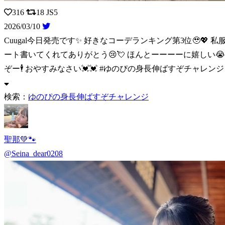
316
18
JS5
2026/03/10
Cuugal今日発売です✨ 好きなコーデランキング第3位🥹💖 
ート書いてくれてありがとう😢💘 ほんとーーーーに嬉しい😭💕💕
ぞー🕴 おやすみなさい💓💓 #ゆのぴの身長伸ばすぞチャレンジ
検索：
ゆのぴの身長伸ばすぞチャレンジ
聖那💚🐾
@Seina_dear0208