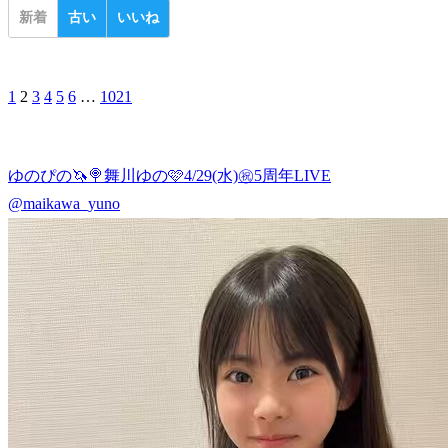
新着
古い
いいね
1
2
3
4
5
6
…
1021
ゆのぴの🦄🍭舞川ゆの🩷4/29(水)㊗5周年LIVE
@maikawa_yuno