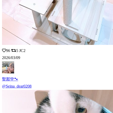
96
5
JC2
2026/03/09
聖那💚🐾
@Seina_dear0208