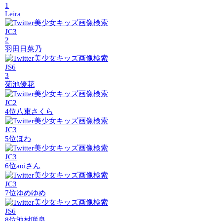
1
Leira
JC3
2
羽田日菜乃
JS6
3
菊池優花
JC2
4位
八束さくら
JC3
5位
ほわ
JC3
6位
aoiさん
JC3
7位
ゆめゆめ
JS6
8位
池村咲良