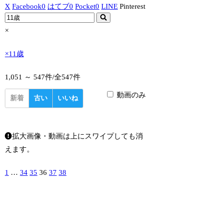
X
Facebook
0
はてブ
0
Pocket
0
LINE
Pinterest
×
×
11歳
1,051 ～ 547件/
全547件
動画のみ
新着
古い
いいね
拡大画像・動画は上にスワイプしても消
えます。
1
…
34
35
36
37
38