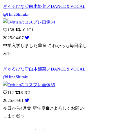
ぎゃるぴな♡白木姫菜／DANCE＆VOCAL
@HinaShiraki
158
10
JC1
2025/04/07
中学入学しました😆🌸 これからも毎日楽し
み✨️
ぎゃるぴな♡白木姫菜／DANCE＆VOCAL
@HinaShiraki
112
8
JC1
2025/04/01
今日から4月🌸 新年度🏫.*よろしくお願い
します😆✨️