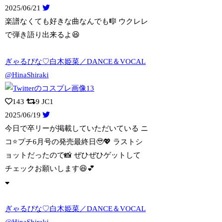
2025/06/21
楽譜なくても好きな曲なんでも🎼 ウクレレ
で弾き語り出来るよ😆
ぎゃるぴな♡白木姫菜／DANCE＆VOCAL
@HinaShiraki
143
9
JC1
2025/06/19
今日で卒リーが掲載していただいている ニ
コ⭐️プチ6月号の発売最終日🥹💖 ラス
トシ
ョットだったので📸 ぜひぜひゲットして
チェックお願いします😆︎💕︎
ぎゃるぴな♡白木姫菜／DANCE＆VOCAL
@HinaShiraki