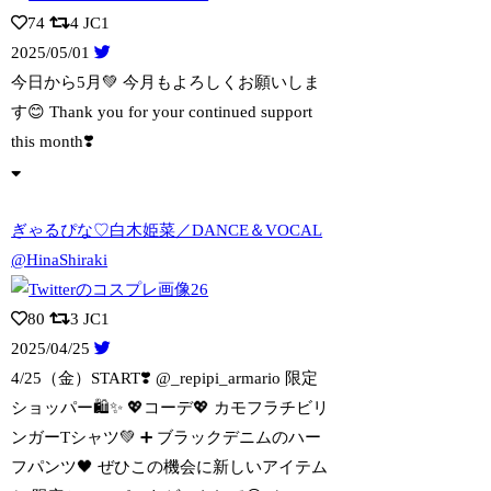
74
4
JC1
2025/05/01
今日から5月💚 今月もよろしくお願いしま
す😊 Thank you for yo
ur continued support
this month❣️
ぎゃるぴな♡白木姫菜／DANCE＆VOCAL
@HinaShiraki
80
3
JC1
2025/04/25
4/25（金）START❣️ @_repipi_armario 限定
ショッパー🛍
️✨️ 💖コーデ💖 カモフラチビリ
ンガーTシャツ💚 ➕ ブラックデニムのハー
フパンツ🖤 ぜひこの機会に新しいアイテム