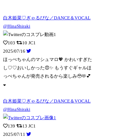
白木姫菜♡ぎゃるぴな／DANCE＆VOCAL
@HinaShiraki
103
10
JC1
2025/07/16
ほっぺちゃんのマシュマロ💖 かわいすぎた
し♡♡おいしかった😍✨️ もうすぐギ
ャルほ
っぺちゃんが発売されるから楽しみ🥹🫶💕︎︎
白木姫菜♡ぎゃるぴな／DANCE＆VOCAL
@HinaShiraki
139
13
JC1
2025/07/11