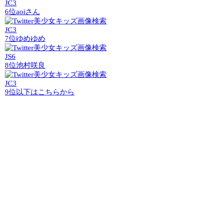
JC3
6位
aoiさん
JC3
7位
ゆめゆめ
JS6
8位
池村咲良
JC3
9位以下はこちらから