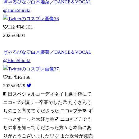
ぎゃるぴな♡白木姫菜／DANCE＆VOCAL
@HinaShiraki
112
8
JC1
2025/04/01
ぎゃるぴな♡白木姫菜／DANCE＆VOCAL
@HinaShiraki
85
5
JS6
2025/03/29
昨日スペシャルコーディネイト選手権にて
ニコ⭐️プチ読リー卒業でした🥹 たくさ
んう
ちのこと育ててくださった ニコ⭐️プチ💖 ず
ーっとずーっと大好き🫶💕︎︎ ニコ⭐️プチでう
ちの事を知ってくださった方々も本当にあ
りがとうございました♡♡ また次号が発売