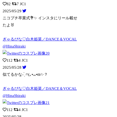
82
7
JC1
2025/05/29
ニコプチ卒業式💐✨️ インスタにリール載せ
たよ🐰
ぎゃるぴな♡白木姫菜／DANCE＆VOCAL
@HinaShiraki
112
4
JC1
2025/05/28
似てるかな- ̗̀ ෆ(｡•⩊•ಣ✨️？
ぎゃるぴな♡白木姫菜／DANCE＆VOCAL
@HinaShiraki
112
4
JC1
2025/05/28