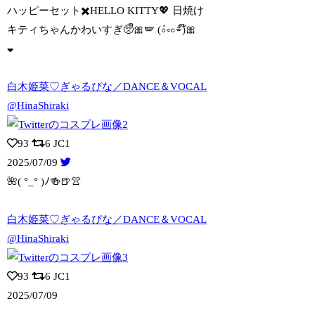
ハッピーセット✖️HELLO KITTY💖 日焼け
キティちゃんかわいすぎ🥺ᩚ🎀
🪽 (ٛ০◦০ٛ⌯)໊🎀
白木姫菜♡ぎゃるぴな／DANCE＆VOCAL
@HinaShiraki
93
6
JC1
2025/07/09
🌺( °_° )ﾉ🍻🍺👚
白木姫菜♡ぎゃるぴな／DANCE＆VOCAL
@HinaShiraki
93
6
JC1
2025/07/09