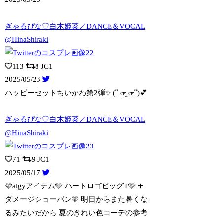
ぎゃるぴな♡白木姫菜／DANCE＆VOCAL
@HinaShiraki
113
8
JC1
2025/05/23
ハッピーセットちいかわ第2弾✨️ (՞ o̴̶̷̤ ̫ o̴̶̷̤ ՞)︎💕︎
ぎゃるぴな♡白木姫菜／DANCE＆VOCAL
@HinaShiraki
71
9
JC1
2025/05/17
🩷algyアイテム🩵 ハートロゴビッグT🩷 ➕
ダメージショーパン🩵 明日か
らまた暑くな
るみたいだから 夏のきれい色コーデの参考