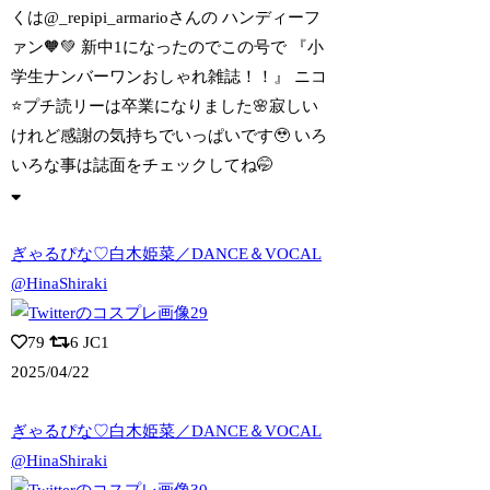
くは@_repipi_arma
rioさんの ハンディーフ
ァン🧡💚 新中1になったのでこの号で 『小
学生ナンバーワンおしゃれ雑誌！！』 ニコ
⭐️プチ読リーは卒業になりました🌸寂しい
けれど感謝の気持ちでいっぱいです🥹 いろ
いろな事は誌面をチェックしてね🤭
ぎゃるぴな♡白木姫菜／DANCE＆VOCAL
@HinaShiraki
79
6
JC1
2025/04/22
ぎゃるぴな♡白木姫菜／DANCE＆VOCAL
@HinaShiraki