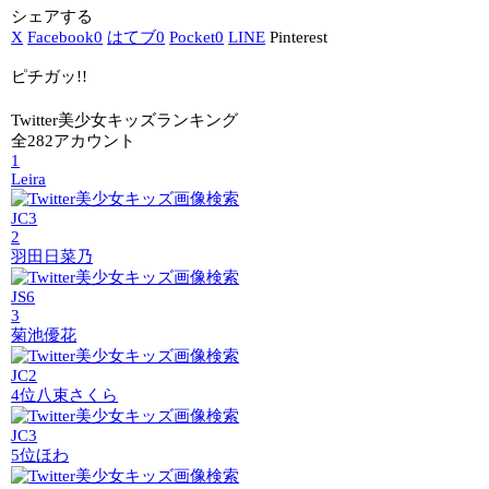
シェアする
X
Facebook
0
はてブ
0
Pocket
0
LINE
Pinterest
ピチガッ!!
Twitter美少女キッズランキング
全282アカウント
1
Leira
JC3
2
羽田日菜乃
JS6
3
菊池優花
JC2
4位
八束さくら
JC3
5位
ほわ