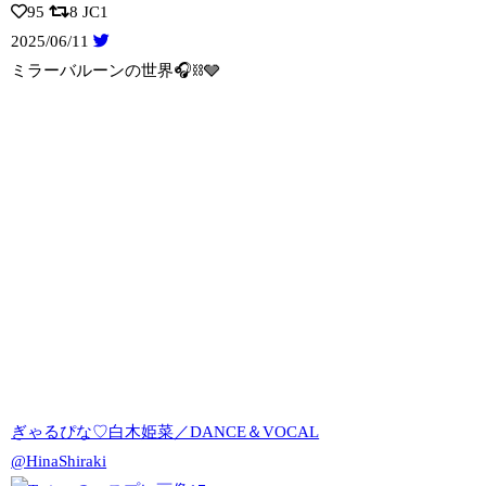
95
8
JC1
2025/06/11
ミラーバルーンの世界🎧⛓️🩶
ぎゃるぴな♡白木姫菜／DANCE＆VOCAL
@HinaShiraki