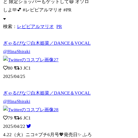
と 限定ショッパーもゲットして😆 オソロ
しよ🫶💕︎︎ #レピピアルマリオ #PR
検索：
レピピアルマリオ
PR
ぎゃるぴな♡白木姫菜／DANCE＆VOCAL
@HinaShiraki
80
3
JC1
2025/04/25
ぎゃるぴな♡白木姫菜／DANCE＆VOCAL
@HinaShiraki
79
6
JC1
2025/04/22
4.22（火）ニコ⭐️プチ6月号💖発売日✨️ ふろ