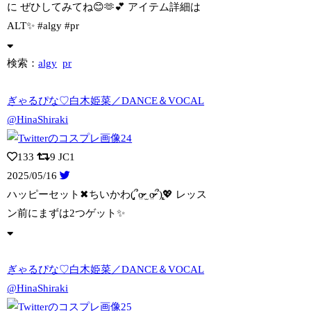
に ぜひしてみてね😊🫶💕︎︎ アイテム詳細は
ALT✨️ #algy #pr
検索：
algy
pr
ぎゃるぴな♡白木姫菜／DANCE＆VOCAL
@HinaShiraki
133
9
JC1
2025/05/16
ハッピーセット✖︎ちいかわ(̨̡՞o̴̶̷̤ ̫ o̴̶̷̤՞)̧̢💖 レッ
ス
ン前にまずは2つゲット✨️
ぎゃるぴな♡白木姫菜／DANCE＆VOCAL
@HinaShiraki