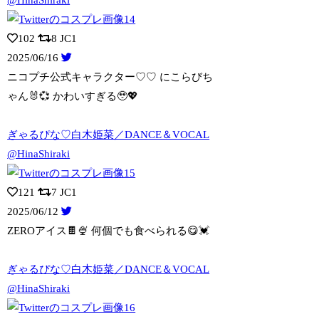
102
8
JC1
2025/06/16
ニコプチ公式キャラクター♡♡ にこらびち
ゃん🐰💞 かわいすぎる🥹💖
ぎゃるぴな♡白木姫菜／DANCE＆VOCAL
@HinaShiraki
121
7
JC1
2025/06/12
ZEROアイス🍫🍨 何個でも食べられる😋💓
ぎゃるぴな♡白木姫菜／DANCE＆VOCAL
@HinaShiraki