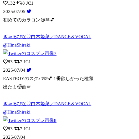
132
8
JC1
2025/07/05
初めてのカラコン😆🫶💕︎︎
ぎゃるぴな♡白木姫菜／DANCE＆VOCAL
@HinaShiraki
83
7
JC1
2025/07/04
EASTBOYのスクバ🫶💕︎︎ 1番欲しかった種類
出たよ🥺ᩚ🎀🪽
ぎゃるぴな♡白木姫菜／DANCE＆VOCAL
@HinaShiraki
83
7
JC1
2025/07/04