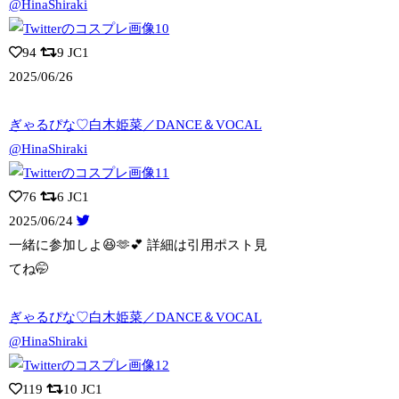
@HinaShiraki
94
9
JC1
2025/06/26
ぎゃるぴな♡白木姫菜／DANCE＆VOCAL
@HinaShiraki
76
6
JC1
2025/06/24
一緒に参加しよ😆🫶💕︎︎ 詳細は引用ポスト見
てね🤭
ぎゃるぴな♡白木姫菜／DANCE＆VOCAL
@HinaShiraki
119
10
JC1