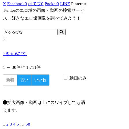
X
Facebook
0
はてブ
0
Pocket
0
LINE
Pinterest
Twitterのエロ垢の画像・動画の検索サービ
ス→好きなエロ垢画像を調べてみよう！
×
×
ぎゃるぴな
1 ～ 30件/
全1,711件
動画のみ
新着
古い
いいね
拡大画像・動画は上にスワイプしても消
えます。
1
2
3
4
5
…
58