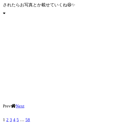
されたらお写真とか載せていくね😆✨️
Prev
Next
1
2
3
4
5
…
58