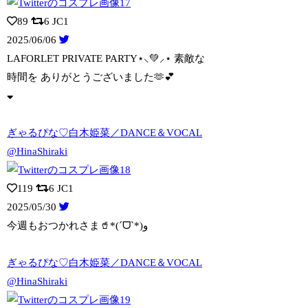
89
6
JC1
2025/06/06
LAFORLET PRIVATE PARTY⋆⸜💚⸝‍⋆ 素敵な
時間を ありがと
うございました🫶💕︎︎
ぎゃるぴな♡白木姫菜／DANCE＆VOCAL
@HinaShiraki
119
6
JC1
2025/05/30
今週もおつかれさま🥤*(ˊᗜˋ*)و
ぎゃるぴな♡白木姫菜／DANCE＆VOCAL
@HinaShiraki