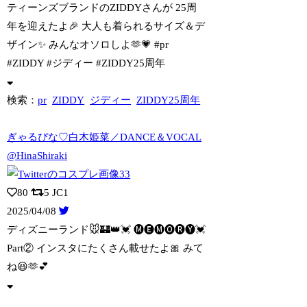
ティーンズブランドのZIDDYさんが 25周
年を迎えたよ🎉 大人も着られるサイズ
＆デ
ザイン✨️ みんなオソロしよ🫶💗 #pr
#ZIDDY #ジディー #ZIDDY25周年
検索：
pr
ZIDDY
ジディー
ZIDDY25周年
ぎゃるぴな♡白木姫菜／DANCE＆VOCAL
@HinaShiraki
80
5
JC1
2025/04/08
ディズニーランド🐭🏰👑💓 🅜🅔🅜🅞🅡🅨💓
Part② インスタにたくさん載せたよ
🎀 みて
ね😆🫶💕︎︎