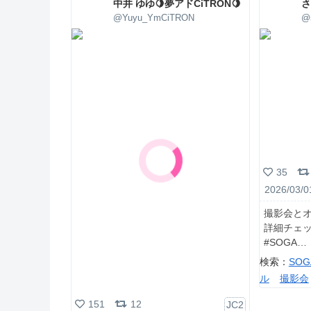
中井 ゆゆ🍋夢アドCiTRON🍋
@Yuyu_YmCiTRON
@
35
2026/03/0
撮影会とオ
詳細チェッ
#SOGA
検索：
SO
ル
撮影会
151
12
JC2