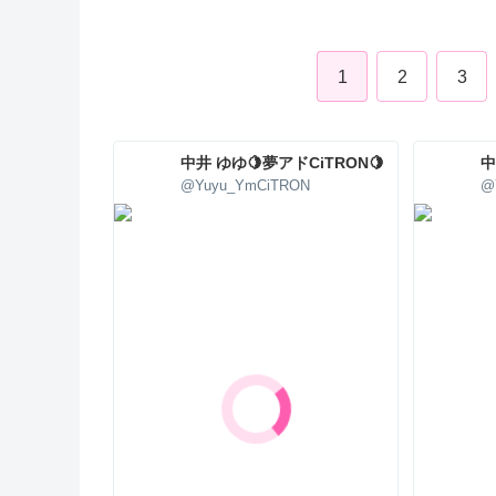
1
2
3
中井 ゆゆ🍋夢アドCiTRON🍋
中
@Yuyu_YmCiTRON
@