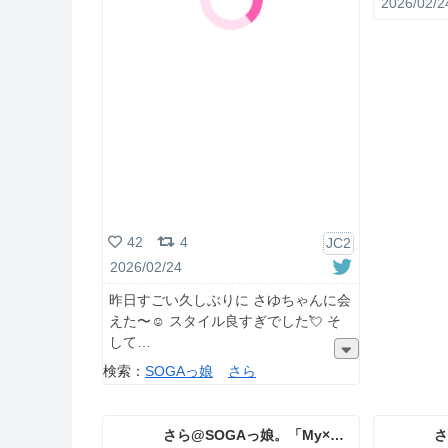
2026/02/2
42
4
JC2
2026/02/24
昨日すごい久しぶりに さゆちゃんに会
えた〜☺️ スタイル良すぎでした💘 そ
して
検索：
SOGAっ娘
さら
さら@SOGAっ娘。「My×Sis」