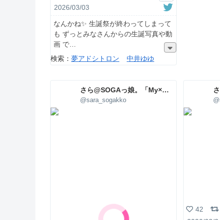
2026/03/03
なんかね✨ 生誕祭が終わってしまって
も ずっとみなさんからの生誕写真や動
画 で
検索：
夢アドシトロン
中井ゆゆ
さら@SOGAっ娘。「My×Sis」
@sara_sogakko
@
42