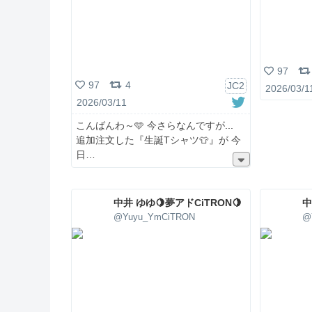
97
97
4
JC2
2026/03/1
2026/03/11
こんばんわ～🩵 今さらなんですが...
追加注文した『生誕Tシャツ👕』が 今
日
中井 ゆゆ🍋夢アドCiTRON🍋
中
@Yuyu_YmCiTRON
@