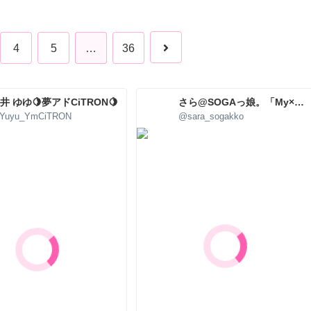
4
5
…
36
井 ゆゆ🍋夢アドCiTRON🍋
さら@SOGAっ娘。「My×Sis」
Yuyu_YmCiTRON
@sara_sogakko