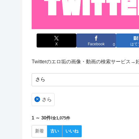
X
Facebook
はて
0
Twitterのエロ垢の画像・動画の検索サービス
×
さら
1 ～ 30件/
全1,075件
新着
古い
いいね