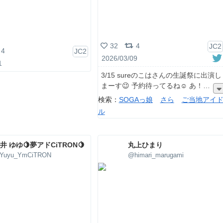
32
4
JC2
4
JC2
2026/03/09
1
3/15 sureのこはさんの生誕祭に出演し
まーす😉 予約待ってるね☺️ あ！
検索：
SOGAっ娘
さら
ご当地アイ
ル
井 ゆゆ🍋夢アドCiTRON🍋
丸上ひまり
Yuyu_YmCiTRON
@himari_marugami