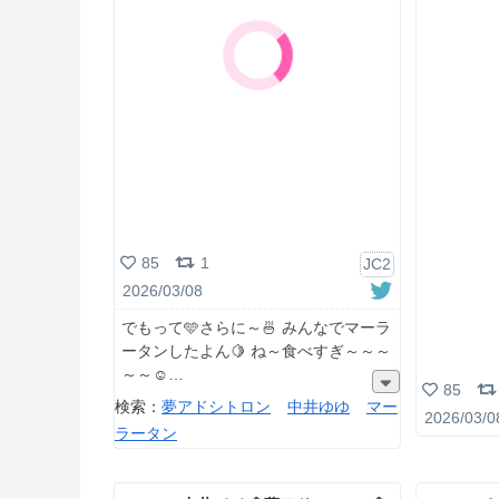
85
1
JC2
2026/03/08
でもって🩵さらに～🍜 みんなでマーラ
ータンしたよん🍋 ね～食べすぎ～～～
～～☺
85
検索：
夢アドシトロン
中井ゆゆ
マー
2026/03/0
ラータン