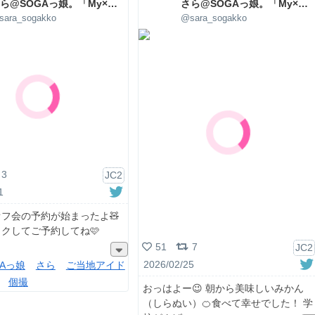
さら@SOGAっ娘。「My×Sis」
さら@SOGAっ娘。「My×Sis」
sara_sogakko
@sara_sogakko
3
JC2
1
フ会の予約が始まったよ🧸
クしてご予約してね🩷
51
7
JC2
2026/02/25
GAっ娘
さら
ご当地アイド
個撮
おっはよー😉 朝から美味しいみかん
（しらぬい）🍊食べて幸せでした！ 学