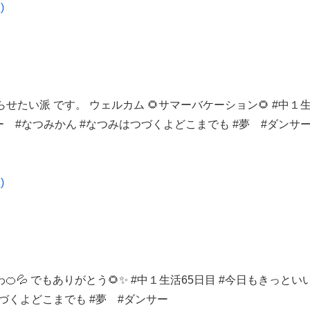
)
わらせたい派 です。 ウ
ェルカム 🌻サマーバケーション🌻 #中１
バー #なつみかん #なつみはつづくよどこまでも #夢 #ダンサ
)
わ🍊💦 でもありがと
う🌻✨ #中１生活65日目 #今日もきっとい
つづくよどこまでも #夢 #ダンサー