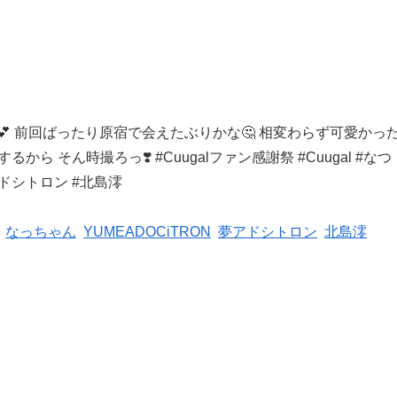
よ💕 前回ばったり原宿で会えた
ぶりかな🤔 相変わらず可愛かっ
るから そん時撮ろっ❣️ #Cuugalファン感謝祭 #Cuugal #なつ
夢アドシトロン #北島澪
なっちゃん
YUMEADOCiTRON
夢アドシトロン
北島澪