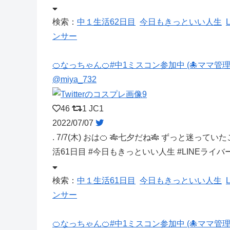
検索：
中１生活62日目
今日もきっといい人生
ンサー
🍊なっちゃん🍊#中1ミスコン参加中 (🐙ママ管理
@miya_732
46
1
JC1
2022/07/07
. 7/7(木) おは🍊 🎋七夕だね🎋 ずっと迷って
活61日目 #今日もきっといい人生 #LINEライ
検索：
中１生活61日目
今日もきっといい人生
ンサー
🍊なっちゃん🍊#中1ミスコン参加中 (🐙ママ管理