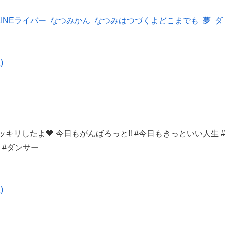
LINEライバー
なつみかん
なつみはつづくよどこまでも
夢
ダ
)
スッキリしたよ🧡 今日
もがんばろっと‼️ #今日もきっといい人生 
 #ダンサー
)