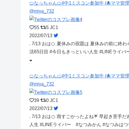
🍊なっちゃん🍊#中1ミスコン参加中 (🐙ママ管理
@miya_732
55
5
JC1
2022/07/13
. 7/13 おは🍊 夏休みの宿題は 夏休みの前に終
活65日目 #今日もきっといい人生 #LINEライ
🍊なっちゃん🍊#中1ミスコン参加中 (🐙ママ管理
@miya_732
39
0
JC1
2022/07/13
. 7/13 おは🍊 雨すごかったよね☔️ 早起き苦手だ
人生 #LINEライバー #なつみかん #なつみは