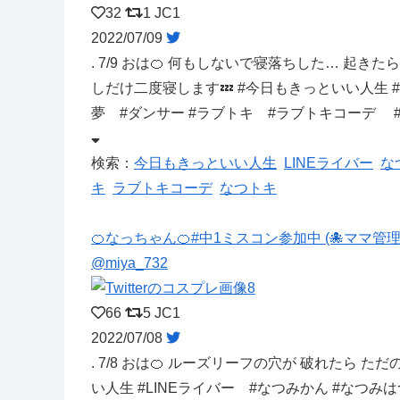
32
1
JC1
2022/07/09
. 7/9 おは🍊 何もしないで寝落ちした… 起き
しだけ二度寝します💤 #今日もきっといい人生 #
夢 #ダンサー #ラブトキ #ラブトキコーデ 
検索：
今日もきっといい人生
LINEライバー
な
キ
ラブトキコーデ
なつトキ
🍊なっちゃん🍊#中1ミスコン参加中 (🐙ママ管理
@miya_732
66
5
JC1
2022/07/08
. 7/8 おは🍊 ルーズリーフの穴が 破れたら ただ
い人生 #LINEライバー #なつみかん #なつみ