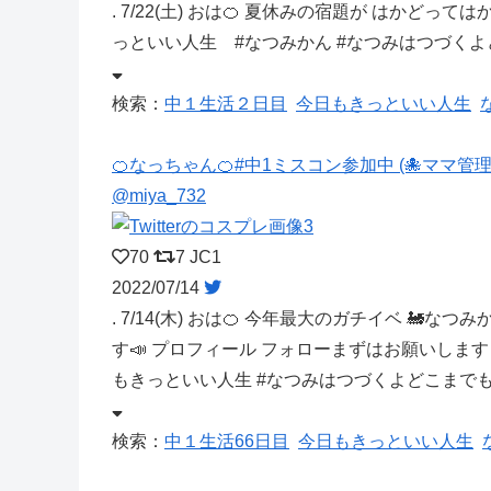
. 7/22(土) おは🍊 夏休みの宿題が はかどって
っといい人生 #なつみかん #なつみはつづくよ
検索：
中１生活２日目
今日もきっといい人生
🍊なっちゃん🍊#中1ミスコン参加中 (🐙ママ管理
@miya_732
70
7
JC1
2022/07/14
. 7/14(木) おは🍊 今年最大のガチイベ 🚂なつみ
す📣 プロフィール フォローまずはお願いします ⚠️
もきっといい人生 #なつみはつづくよどこまでも 
検索：
中１生活66日目
今日もきっといい人生