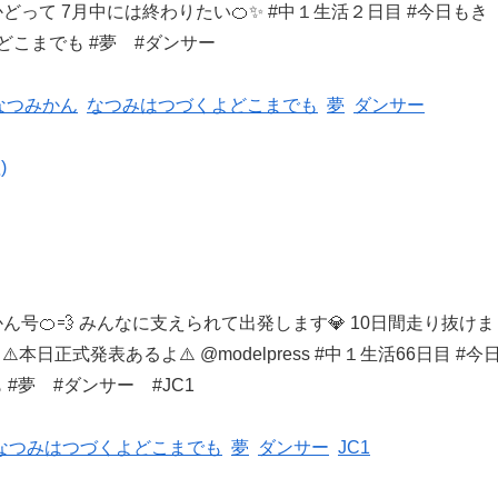
はかどって 7月中には
終わりたい🍊✨ #中１生活２日目 #今日もき
どこまでも #夢 #ダンサー
なつみかん
なつみはつづくよどこまでも
夢
ダンサー
)
かん号🍊💨 みんなに
支えられて出発します💎 10日間走り抜けま
本日正式発表あるよ⚠️ @modelpress #中１生活66日目 #今
#夢 #ダンサー #JC1
なつみはつづくよどこまでも
夢
ダンサー
JC1