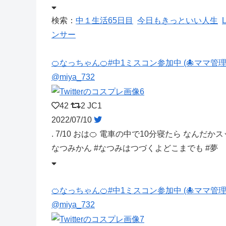
検索：
中１生活65日目
今日もきっといい人生
ンサー
🍊なっちゃん🍊#中1ミスコン参加中 (🐙ママ管理
@miya_732
42
2
JC1
2022/07/10
. 7/10 おは🍊 電車の中で10分寝たら なんだか
なつみかん #なつみはつづくよどこまでも #夢
🍊なっちゃん🍊#中1ミスコン参加中 (🐙ママ管理
@miya_732