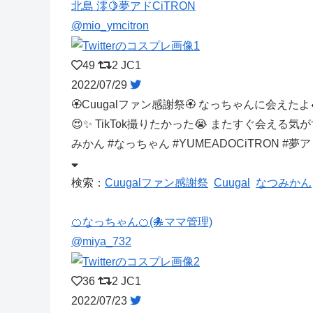
北島 澪🍋夢アドCiTRON
@mio_ymcitron
49
2
JC1
2022/07/29
🏵Cuugalファン感謝祭🏵 なっちゃんに会えた
😍✨ TikTok撮りたかった😭 またすぐ会える気がす
みかん #なっちゃん #YUMEADOCiTRON #
検索：
Cuugalファン感謝祭
Cuugal
なつみかん
🍊なっちゃん🍊(🐙ママ管理)
@miya_732
36
2
JC1
2022/07/23