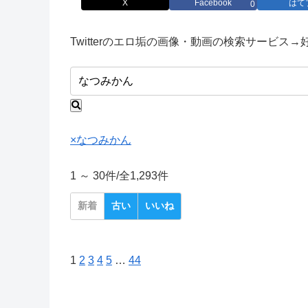
X
Facebook
はて
0
Twitterのエロ垢の画像・動画の検索サービス
×
なつみかん
1 ～ 30件/
全1,293件
新着
古い
いいね
1
2
3
4
5
…
44