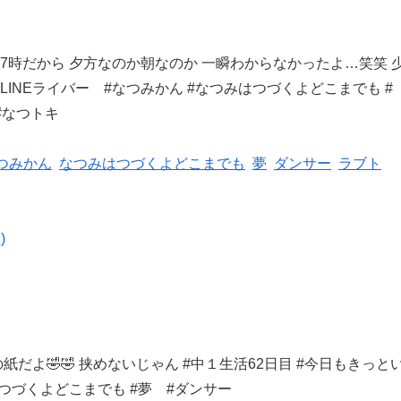
たら7時だから 夕方なのか
朝なのか 一瞬わからなかったよ…笑笑 
LINEライバー #なつみかん #なつみはつづくよどこまでも #
#なつトキ
つみかん
なつみはつづくよどこまでも
夢
ダンサー
ラブト
)
の紙だよ🤣🤣 挟めない
じゃん #中１生活62日目 #今日もきっと
はつづくよどこまでも #夢 #ダンサー