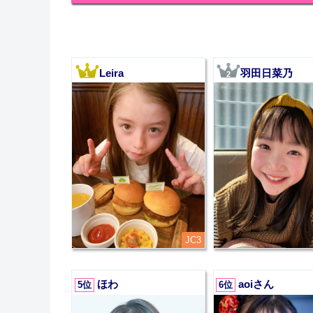
Leira
羽田日菜乃
1
2
JC3
ほわ
aoiさん
5位
6位