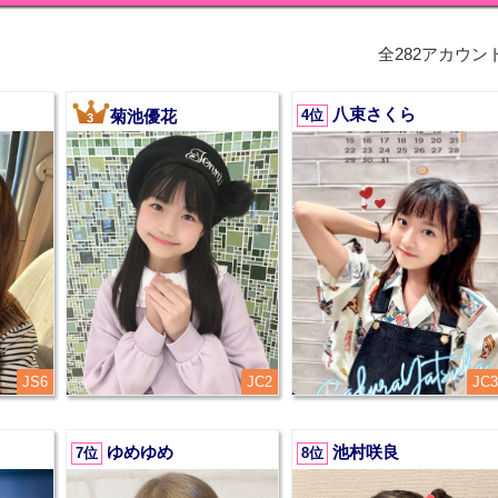
全282アカウン
八束さくら
菊池優花
4位
3
JS6
JC2
JC3
ゆめゆめ
池村咲良
7位
8位