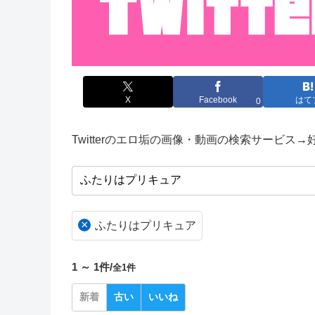
X
Facebook
はて
0
Twitterのエロ垢の画像・動画の検索サービス
×
ふたりはプリキュア
1 ～ 1件/
全1件
新着
古い
いいね