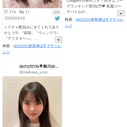
Cuugal今日発売です✨ 好きなコー
デランキング第3位🥹💖 私服コー
デバトルの
274
17
JS5
2026/03/16
検索：
ゆのぴの身長伸ばすぞチャレ
ンジ
ミクチャ配信みにきてくれてあり
がとう🩷 『道端』『ウィンドウ』
『アフタヌーン』
検索：
ゆのぴの身長伸ばすぞチャレ
ンジ
ゆのぴの🦄🍭舞川ゆの🩷4/29(水)㊗5周年LIVE
@maikawa_yuno