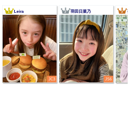
Leira
羽田日菜乃
1
2
3
JC3
JS6