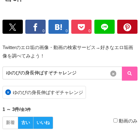
0
0
0
Twitterのエロ垢の画像・動画の検索サービス→好きなエロ垢画
像を調べてみよう！
×
×
ゆのぴの身長伸ばすぞチャレンジ
1 ～ 3件/
全3件
動画のみ
新着
古い
いいね