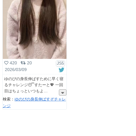
420
20
JS5
2026/03/09
ゆのぴの身長伸ばすために早く寝
るチャレンジ😴すたーと💖 一回
目はちょっといつもよ
検索：
ゆのぴの身長伸ばすぞチャレ
ンジ