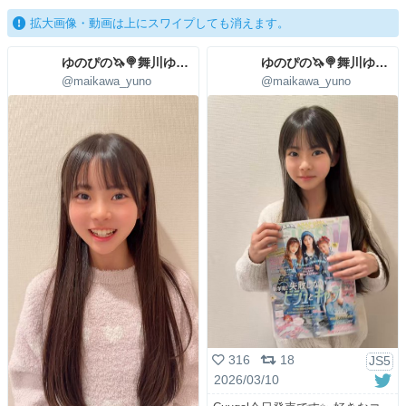
拡大画像・動画は上にスワイプしても消えます。
ゆのぴの🦄🍭舞川ゆの🩷4/29(水)㊗5周年LIVE
ゆのぴの🦄🍭舞川ゆの🩷4/29(水)㊗5周年LIVE
@maikawa_yuno
@maikawa_yuno
316
18
JS5
2026/03/10