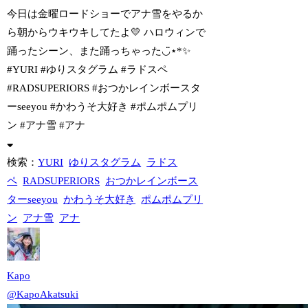
今日は金曜ロードショーでアナ雪をやるか
ら朝からウキウキしてたよ💛 ハロウィンで
踊
ったシーン、また踊っちゃった◡̈⋆*✨
#YURI #ゆりスタグラム #ラドスペ
#RADSUPERIORS #おつかレインボースタ
ーseeyou #かわうそ大好き #ポムポムプリ
ン #アナ雪 #アナ
検索：
YURI
ゆりスタグラム
ラドス
ペ
RADSUPERIORS
おつかレインボース
ターseeyou
かわうそ大好き
ポムポムプリ
ン
アナ雪
アナ
Kapo
@KapoAkatsuki