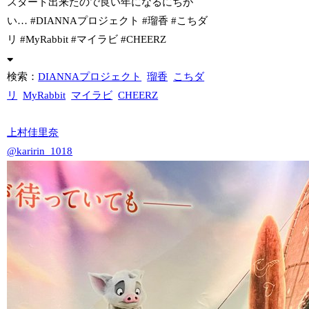
スタート出来たので良い年になるにちが
い… #DIANNAプロジェクト #瑠香 #こちダ
リ #MyRabbit #マイラビ #CHEERZ
検索：
DIANNAプロジェクト
瑠香
こちダ
リ
MyRabbit
マイラビ
CHEERZ
上村佳里奈
@karirin_1018