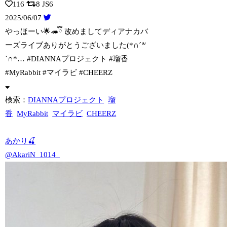
116
8
JS6
2025/06/07
やっほーい🌟🦔ྀི 改めましてディアナカバ
ーズライブありがとうございました(*∩
´꒳
`∩*… #DIANNAプロジェクト #瑠香
#MyRabbit #マイラビ #CHEERZ
検索：
DIANNAプロジェクト
瑠
香
MyRabbit
マイラビ
CHEERZ
あかり🍒
@AkariN_1014_