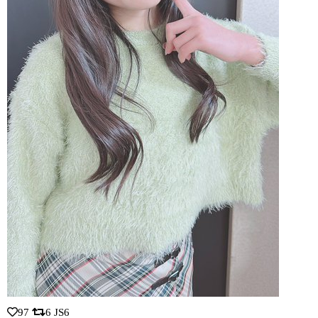
97
6
JS6