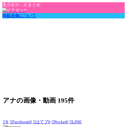
美少女JS・JCまとめ
掲載画像について
アナの画像・動画 195件
X
Facebook
0
はてブ
0
Pocket
0
LINE
Pinterest