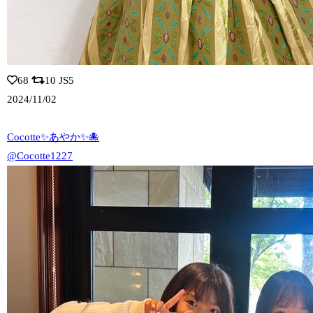
68
10
JS5
2024/11/02
Cocotte✨あやか✨🐙
@Cocotte1227