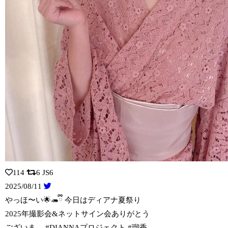
114
6
JS6
2025/08/11
やっほ〜い🌟🦔ྀི 今日はディアナ夏祭り
2025年撮影会&ネットサイン会ありがと
う
ございま… #DIANNAプロジェクト #瑠香