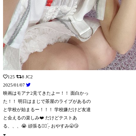
125
8
JC2
2025/01/07
映画はモアナ2見てきたよー！！ 面白かっ
た！！ 明日はまじで茶屋のライブがあるの
と学校が始まるー！！！ 学校嫌だけど友達
と会えるの楽しみ❤️ だけどテストあ
る、、、😭 頑張る👍🏻 ̖́- おやすみ🥱😴