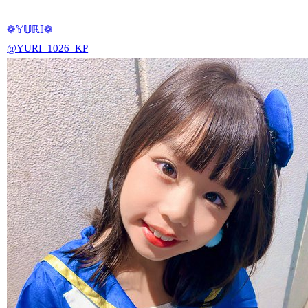
❁𝕐𝕌ℝ𝕀❁
@YURI_1026_KP