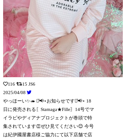
116
15
JS6
2025/04/08
やっほーい✨🦔 ⋆͛📢⋆お知らせです⋆͛📢⋆ 18
日に発売される〖Stamaga
★Fille〗14号でマ
イラビやディアナプロジェクトが巻頭で特
集されています👏ぜひ見てください😊 今号
は紀伊國屋書店様ご協力にて以下店舗で店