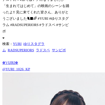
「生まれてはじめて」の映画のシーンを踊
ったよ‼︎ 見に来てくれた皆さん、ありがと
うございました🐈‍⬛🌈 #YURI #ゆりスタグ
ラム #RADSUPERIORS #ラドスペ #サンピ
ポ
検索：
YURI
ゆりスタグラ
ム
RADSUPERIORS
ラドスペ
サンピポ
❁𝕐𝕌ℝ𝕀❁
@YURI_1026_KP