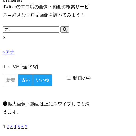
Twitterのエロ垢の画像・動画の検索サービ
ス→好きなエロ垢画像を調べてみよう！
×
×
アナ
1 ～ 30件/
全195件
動画のみ
新着
古い
いいね
拡大画像・動画は上にスワイプしても消
えます。
1
2
3
4
5
6
7