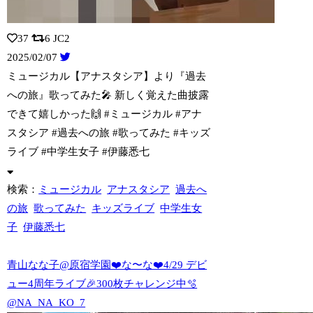
37
6
JC2
2025/02/07
ミュージカル【アナスタシア】より『過去
への旅』歌ってみた🎤 新しく覚えた曲披露
で
きて嬉しかった🙌 #ミュージカル #アナ
スタシア #過去への旅 #歌ってみた #キッズ
ライブ #中学生女子 #伊藤悉七
検索：
ミュージカル
アナスタシア
過去へ
の旅
歌ってみた
キッズライブ
中学生女
子
伊藤悉七
青山なな子@原宿学園❤️な〜な❤️4/29 デビ
ュー4周年ライブ🎉300枚チャレンジ中🫧
@NA_NA_KO_7