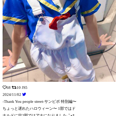
68
10
JS5
2024/11/02
-Thank You people street-サンピポ 特別編〜
ちょっと遅れ
たハロウィーン〜 1部ではド
ナルドに💛2部ではアナになりました◡̈⋆*