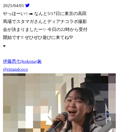
2025/04/01
やっほーい✨🦔 なんと5/17日に東京の高田
馬場でスタマガさんとディアナコラボ撮
影
会が決まりましたー✨️ 今日の22時から受付
開始です!! ぜひぜひ遊びに来てね💛
伊藤悉七(kokona)🎤
@ririandcoco