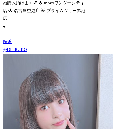
頭購入頂けます💕 🌟 mozoワンダーシティ
店 🌟 名古屋空港店 🌟 プライムツリー赤池
店
瑠香
@DP_RUKO