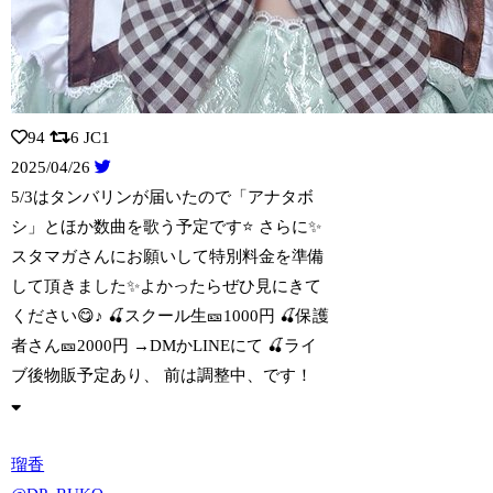
94
6
JC1
2025/04/26
5/3はタンバリンが届いたので「アナタボ
シ」とほか数曲を歌う予定です⭐ さらに
✨
スタマガさんにお願いして特別料金を準備
して頂きました✨よかったらぜひ見にきて
ください😋♪ 🍒スクール生🎫1000円 🍒保護
者さん🎫2000円 →DMかLINEにて 🍒ライ
ブ後物販予定あり、 前は調整中、です！
瑠香