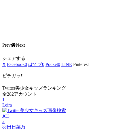
Prev
Next
シェアする
X
Facebook
0
はてブ
0
Pocket
0
LINE
Pinterest
ピチガッ!!
Twitter美少女キッズランキング
全282アカウント
1
Leira
JC3
2
羽田日菜乃