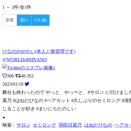
1 ～ 1件/
全1件
新着
古い
いいね
ひなののせかい(本人と親管理です)
@WORLDofHINANO
306
46
JS2
2023/01/10
舞台も終わったので やっと、やっ〜と、#サロン に行けました❤
菜乃 #はねだひなの #ヘアカット #久しぶりのセミロング #清楚
じることが好き #まいにちたのしい
検索：
サロン
セミロング
羽田日菜乃
はねだひなの
ヘアカ