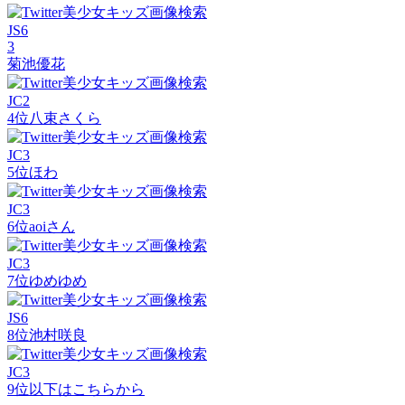
JS6
3
菊池優花
JC2
4位
八束さくら
JC3
5位
ほわ
JC3
6位
aoiさん
JC3
7位
ゆめゆめ
JS6
8位
池村咲良
JC3
9位以下はこちらから