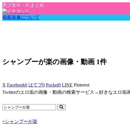
美少女JS・JCまとめ
掲載画像について
シャンプーが楽の画像・動画 1件
X
Facebook
0
はてブ
0
Pocket
0
LINE
Pinterest
Twitterのエロ垢の画像・動画の検索サービス→好きなエロ
×
シャンプーが楽