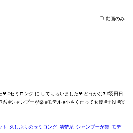
動画のみ
︎ #セミロン
グ に してもらいました❤︎ どうかな❓ #羽田日
系 #シャンプーが楽 #モデル #小さくたって女優 #子役 #演
ット
久しぶりのセミロング
清楚系
シャンプーが楽
モデ