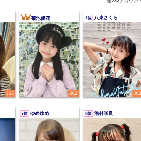
全282アカウン
八束さくら
菊池優花
4位
3
JS6
JC2
JC3
ゆめゆめ
池村咲良
7位
8位