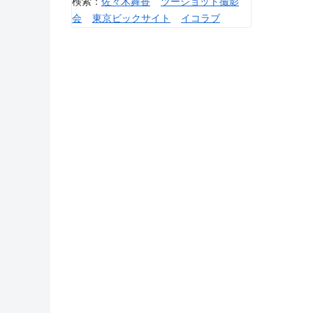
検索：
佐々木舞香
ツーショット撮影
会
東京ビックサイト
イコラブ