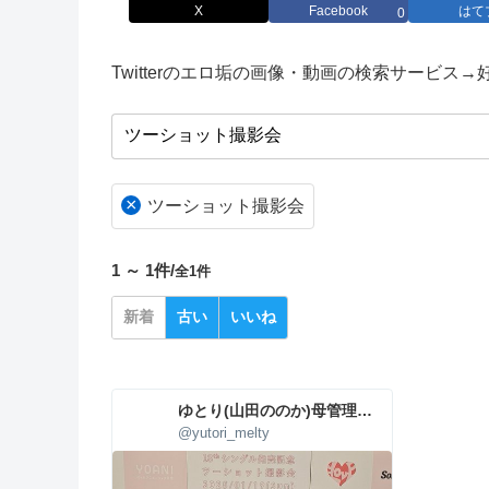
X
Facebook
はて
0
Twitterのエロ垢の画像・動画の検索サービス
×
ツーショット撮影会
1 ～ 1件/
全1件
新着
古い
いいね
ゆとり(山田ののか)母管理🩷💜
@yutori_melty