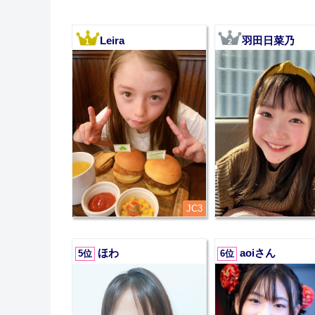
Leira
羽田日菜乃
1
2
JC3
ほわ
aoiさん
5位
6位