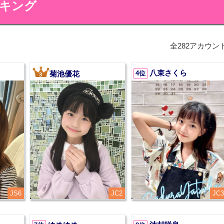
ンキング
全282アカウン
八束さくら
菊池優花
4位
3
JS6
JC2
JC3