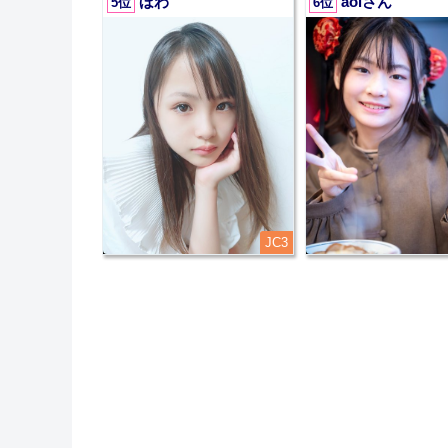
ほわ
aoiさん
5位
6位
JC3