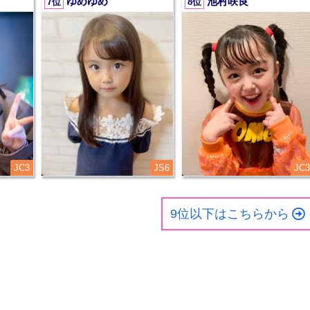
ゆめゆめ
池村咲良
7位
8位
JC3
JS6
JC3
9位以下はこちらから