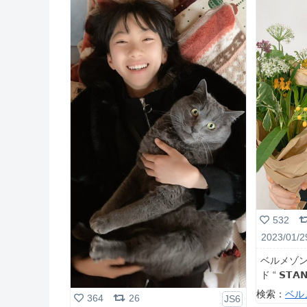
532
2023/01/2
ベルメゾン 
ド “ 𝗦𝗧𝗔
検索：
ベル
364
26
JS6