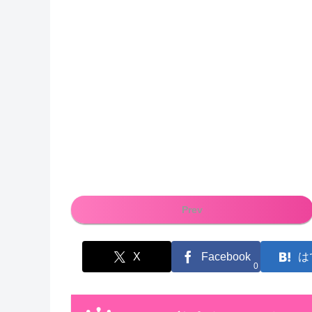
Prev
X
Facebook
は
0