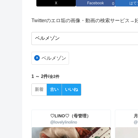
X
Facebook
はて
0
Twitterのエロ垢の画像・動画の検索サービス
×
ベルメゾン
1 ～ 2件/
全2件
新着
古い
いいね
♡LINO♡（母管理）
月
@lovelylinolino
@r