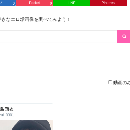
ブ
Pocket
LINE
Pinterest
0
0
→好きなエロ垢画像を調べてみよう！
動画の
島 琉衣
ui_0301_