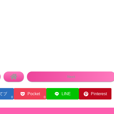
Next
てブ
Pocket
LINE
Pinterest
0
0