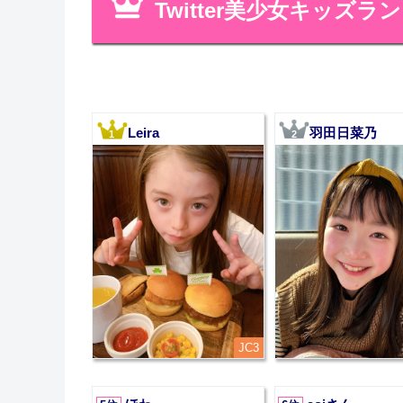
Twitter美少女キッズラ
Leira
羽田日菜乃
1
2
JC3