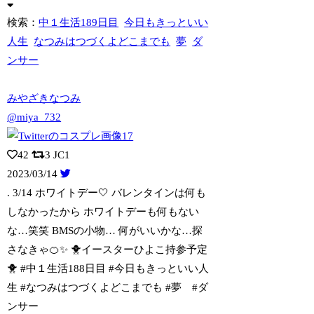
検索：
中１生活189日目
今日もきっといい
人生
なつみはつづくよどこまでも
夢
ダ
ンサー
みやざきなつみ
@miya_732
42
3
JC1
2023/03/14
. 3/14 ホワイトデー🤍 バレンタインは何も
しなかったから ホワイトデーも
何もない
な…笑笑 BMSの小物… 何がいいかな…探
さなきゃ🍊✨ 🐥イースターひよこ持参予定
🐥 #中１生活188日目 #今日もきっといい人
生 #なつみはつづくよどこまでも #夢 #ダ
ンサー