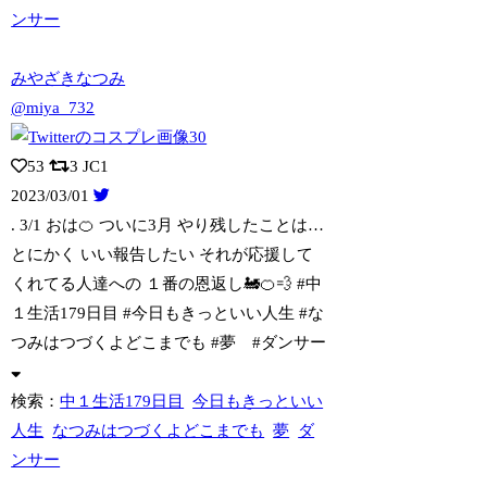
ンサー
みやざきなつみ
@miya_732
53
3
JC1
2023/03/01
. 3/1 おは🍊 ついに3月 やり残したことは…
とにかく いい報告したい
それが応援して
くれてる人達への １番の恩返し🚂🍊💨 #中
１生活179日目 #今日もきっといい人生 #な
つみはつづくよどこまでも #夢 #ダンサー
検索：
中１生活179日目
今日もきっといい
人生
なつみはつづくよどこまでも
夢
ダ
ンサー