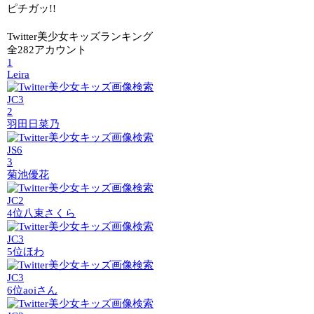
ピチガッ!!
Twitter美少女キッズランキング
全282アカウント
1
Leira
JC3
2
羽田日菜乃
JS6
3
菊池優花
JC2
4位
八束さくら
JC3
5位
ほわ
JC3
6位
aoiさん