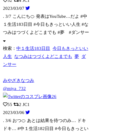
52
4
JC1
2023/03/07
. 3/7 こんにち🍊 発表はYouTube…だよ #中
１生活183日目 #
今日もきっといい人生 #な
つみはつづくよどこまでも #夢 #ダンサー
検索：
中１生活183日目
今日もきっといい
人生
なつみはつづくよどこまでも
夢
ダ
ンサー
みやざきなつみ
@miya_732
55
2
JC1
2023/03/06
. 3/6 おつ🍊 あとは結果を待つのみ… ドキ
ドキ… #中１生活182日
目 #今日もきっとい