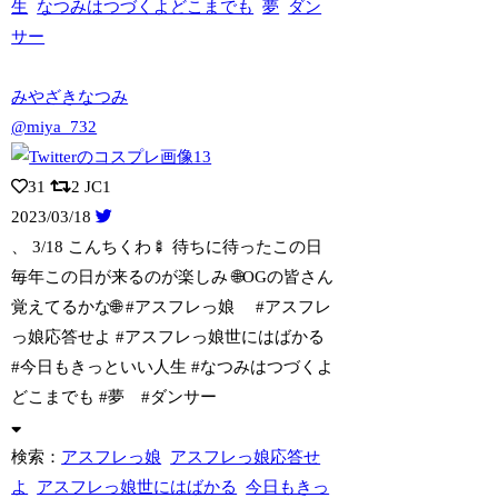
生
なつみはつづくよどこまでも
夢
ダン
サー
みやざきなつみ
@miya_732
31
2
JC1
2023/03/18
、 3/18 こんちくわ🍢 待ちに待ったこの日
毎年この日が来るのが楽しみ
🌐OGの皆さん
覚えてるかな🌐 #アスフレっ娘 #アスフレ
っ娘応答せよ #アスフレっ娘世にはばかる
#今日もきっといい人生 #なつみはつづくよ
どこまでも #夢 #ダンサー
検索：
アスフレっ娘
アスフレっ娘応答せ
よ
アスフレっ娘世にはばかる
今日もきっ