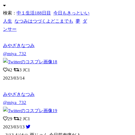
検索：
中１生活188日目
今日もきっといい
人生
なつみはつづくよどこまでも
夢
ダ
ンサー
みやざきなつみ
@miya_732
42
3
JC1
2023/03/14
みやざきなつみ
@miya_732
29
2
JC1
2023/03/13
. 3/13 おは🍊 雨じゃん 今日筋肉痛だよ…