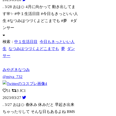
. 3/28 おは🍊 4月に向かって 動き出してま
す🌸✨ #中１生活日目 #
今日もきっといい人
生 #なつみはつづくよどこまでも #夢 #ダ
ンサー
検索：
中１生活日目
今日もきっといい人
生
なつみはつづくよどこまでも
夢
ダン
サー
みやざきなつみ
@miya_732
51
3
JC1
2023/03/27
. 3/27 おは🍊 春休み 休みだと 早起き出来
ちゃったりして そんな日もあ
るよね BMS