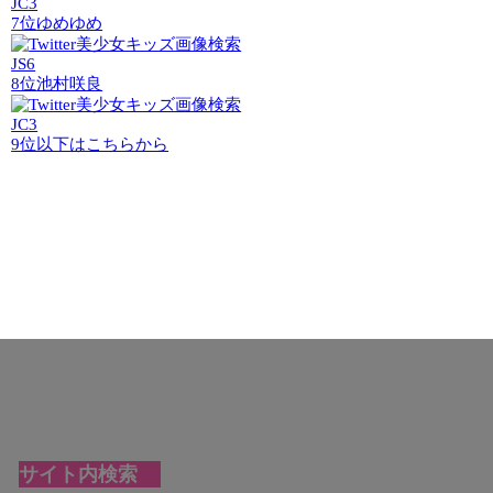
JC3
7位
ゆめゆめ
JS6
8位
池村咲良
JC3
9位以下はこちらから
サイト内検索