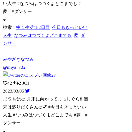
い人生 #なつみはつづくよどこまでも #
夢 #ダンサー
検索：
中１生活182日目
今日もきっといい
人生
なつみはつづくよどこまでも
夢
ダ
ンサー
みやざきなつみ
@miya_732
42
2
JC1
2023/03/05
. 3/5 おは🍊 月末に向かってまっしぐら‼️ 週
末は盛りだくさん🍊💕
#今日もきっといい
人生 #なつみはつづくよどこまでも #夢 #
ダンサー