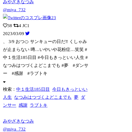
みやざきなつみ
@miya_732
38
4
JC1
2023/03/09
、 3/9 おつ🍊 サンキューの日だ‼︎ くしゃみ
が止まらない 噂…いやいや
花粉症…笑笑 #
中１生活185日目 #今日もきっといい人生 #
なつみはつづくよどこまでも #夢 #ダンサ
ー #感謝 #ラブトキ
検索：
中１生活185日目
今日もきっといい
人生
なつみはつづくよどこまでも
夢
ダ
ンサー
感謝
ラブトキ
みやざきなつみ
@miya_732