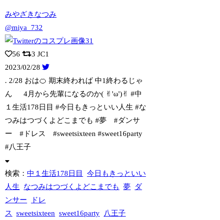
みやざきなつみ
@miya_732
56
3
JC1
2023/02/28
. 2/28 おは🍊 期末終われば 中1終わるじゃ
ん 4月から先輩になるの
か( ✌︎'ω')✌︎ #中
１生活178日目 #今日もきっといい人生 #な
つみはつづくよどこまでも #夢 #ダンサ
ー #ドレス #sweetsixteen #sweet16party
#八王子
検索：
中１生活178日目
今日もきっといい
人生
なつみはつづくよどこまでも
夢
ダ
ンサー
ドレ
ス
sweetsixteen
sweet16party
八王子