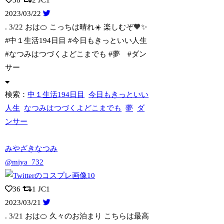
2023/03/22
. 3/22 おは🍊 こっちは晴れ☀️ 楽しむぞ🧡✨
#中１生活194日目
#今日もきっといい人生
#なつみはつづくよどこまでも #夢 #ダン
サー
検索：
中１生活194日目
今日もきっといい
人生
なつみはつづくよどこまでも
夢
ダ
ンサー
みやざきなつみ
@miya_732
36
1
JC1
2023/03/21
. 3/21 おは🍊 久々のお泊まり こちらは最高