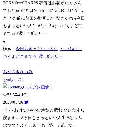
TOKYO☆SHARPS 衣装はお花がたくさん
でした🌸 動画はYouTubeに近日公開予定 …
と その前に前回の動画UPしなきゃね #今日
もきっといい人生 #なつみはつづくよどこ
までも #夢 #ダンサー
検索：
今日もきっといい人生
なつみはつ
づくよどこまでも
夢
ダンサー
みやざきなつみ
@miya_732
53
4
JC1
2023/03/26
. 3/26 おは🍊 BMSの余韻と疲れで ひたすら
寝ます… #今日もきっと
いい人生 #なつみ
はつづくよどこまでも #夢 #ダンサー