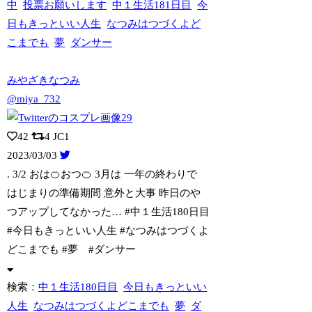
中
投票お願いします
中１生活181日目
今
日もきっといい人生
なつみはつづくよど
こまでも
夢
ダンサー
みやざきなつみ
@miya_732
42
4
JC1
2023/03/03
. 3/2 おは🍊おつ🍊 3月は 一年の終わりで
はじまりの準備期間 意外と
大事 昨日のや
つアップしてなかった… #中１生活180日目
#今日もきっといい人生 #なつみはつづくよ
どこまでも #夢 #ダンサー
検索：
中１生活180日目
今日もきっといい
人生
なつみはつづくよどこまでも
夢
ダ