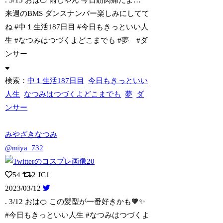
来週のBMS ダンスナンバ
ー楽しみにしてて
ね #中１生活187日目 #今日もきっといい人
生 #なつみはつづくよどこまでも #夢 #ダ
ンサー
検索：
中１生活187日目
今日もきっといい
人生
なつみはつづくよどこまでも
夢
ダ
ンサー
みやざきなつみ
@miya_732
54
2
JC1
2023/03/12
. 3/12 おは🍊 この髪型が一番好きかも🧡✨
#今日もきっといい人生 #
なつみはつづくよ