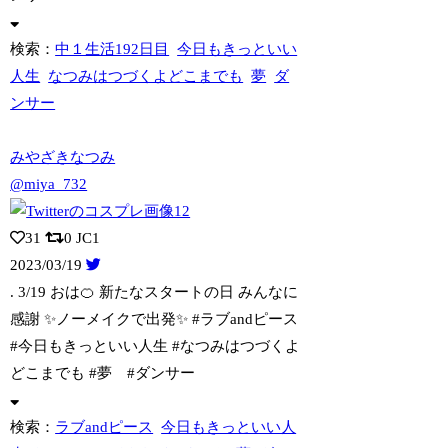
検索：
中１生活192日目
今日もきっといい
人生
なつみはつづくよどこまでも
夢
ダ
ンサー
みやざきなつみ
@miya_732
31
0
JC1
2023/03/19
. 3/19 おは🍊 新たなスタートの日 みんなに
感謝 ✨ノーメイクで出発
✨ #ラブandピース
#今日もきっといい人生 #なつみはつづくよ
どこまでも #夢 #ダンサー
検索：
ラブandピース
今日もきっといい人