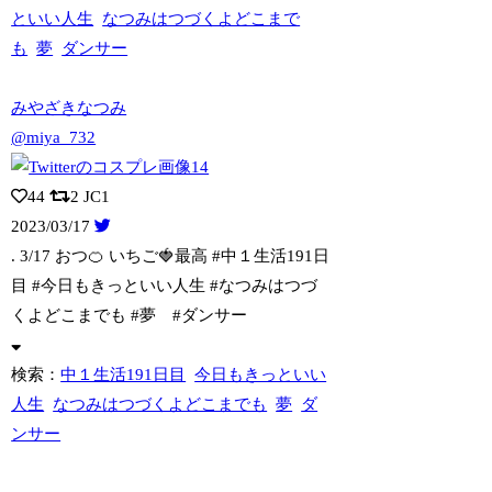
といい人生
なつみはつづくよどこまで
も
夢
ダンサー
みやざきなつみ
@miya_732
44
2
JC1
2023/03/17
. 3/17 おつ🍊 いちご🍓最高 #中１生活191日
目 #今日もきっといい
人生 #なつみはつづ
くよどこまでも #夢 #ダンサー
検索：
中１生活191日目
今日もきっといい
人生
なつみはつづくよどこまでも
夢
ダ
ンサー