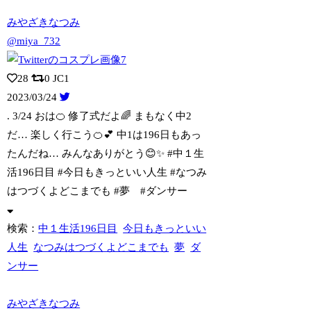
みやざきなつみ
@miya_732
28
0
JC1
2023/03/24
. 3/24 おは🍊 修了式だよ🌈 まもなく中2
だ… 楽しく行こう🍊💕 中
1は196日もあっ
たんだね… みんなありがとう😊✨ #中１生
活196日目 #今日もきっといい人生 #なつみ
はつづくよどこまでも #夢 #ダンサー
検索：
中１生活196日目
今日もきっといい
人生
なつみはつづくよどこまでも
夢
ダ
ンサー
みやざきなつみ