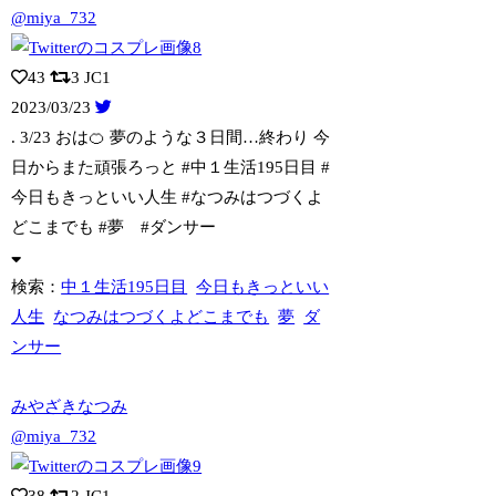
@miya_732
43
3
JC1
2023/03/23
. 3/23 おは🍊 夢のような３日間…終わり 今
日からまた頑張ろっと #
中１生活195日目 #
今日もきっといい人生 #なつみはつづくよ
どこまでも #夢 #ダンサー
検索：
中１生活195日目
今日もきっといい
人生
なつみはつづくよどこまでも
夢
ダ
ンサー
みやざきなつみ
@miya_732
38
2
JC1