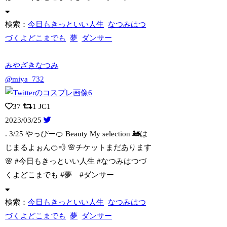
検索：
今日もきっといい人生
なつみはつ
づくよどこまでも
夢
ダンサー
みやざきなつみ
@miya_732
37
1
JC1
2023/03/25
. 3/25 やっぴー🍊 Beauty My selection 🚂は
じまる
よぉん🍊💨 🌸チケットまだあります
🌸 #今日もきっといい人生 #なつみはつづ
くよどこまでも #夢 #ダンサー
検索：
今日もきっといい人生
なつみはつ
づくよどこまでも
夢
ダンサー