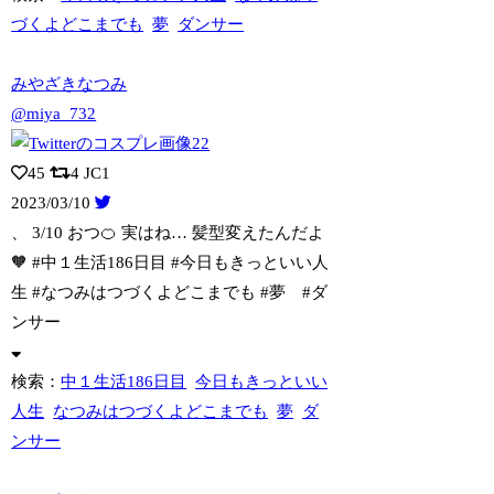
づくよどこまでも
夢
ダンサー
みやざきなつみ
@miya_732
45
4
JC1
2023/03/10
、 3/10 おつ🍊 実はね… 髪型変えたんだよ
🧡 #中１生活186日目 #
今日もきっといい人
生 #なつみはつづくよどこまでも #夢 #ダ
ンサー
検索：
中１生活186日目
今日もきっといい
人生
なつみはつづくよどこまでも
夢
ダ
ンサー