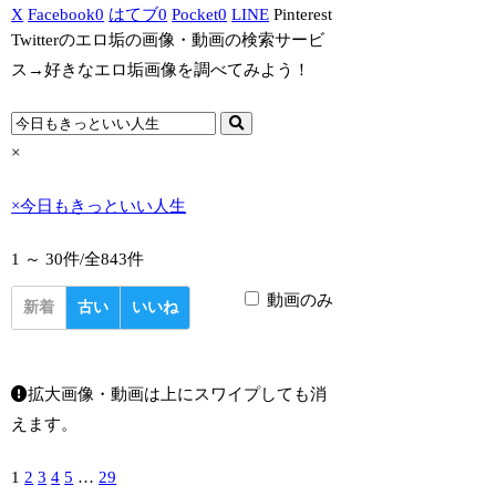
X
Facebook
0
はてブ
0
Pocket
0
LINE
Pinterest
Twitterのエロ垢の画像・動画の検索サービ
ス→好きなエロ垢画像を調べてみよう！
×
×
今日もきっといい人生
1 ～ 30件/
全843件
動画のみ
新着
古い
いいね
拡大画像・動画は上にスワイプしても消
えます。
1
2
3
4
5
…
29