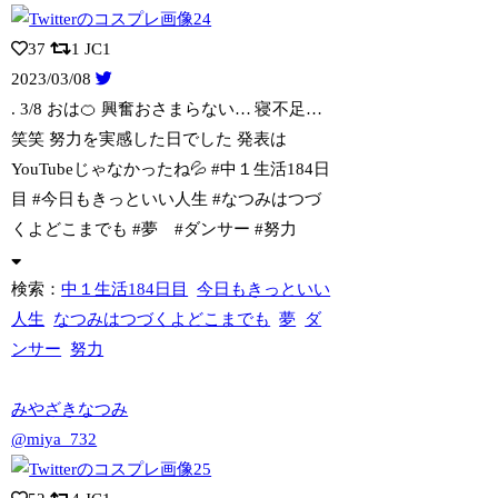
37
1
JC1
2023/03/08
. 3/8 おは🍊 興奮おさまらない… 寝不足…
笑笑 努力を実感した日でした
発表は
YouTubeじゃなかったね💦 #中１生活184日
目 #今日もきっといい人生 #なつみはつづ
くよどこまでも #夢 #ダンサー #努力
検索：
中１生活184日目
今日もきっといい
人生
なつみはつづくよどこまでも
夢
ダ
ンサー
努力
みやざきなつみ
@miya_732