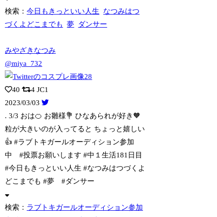
検索：
今日もきっといい人生
なつみはつ
づくよどこまでも
夢
ダンサー
みやざきなつみ
@miya_732
40
4
JC1
2023/03/03
. 3/3 おは🍊 お雛様💐 ひなあられが好き🧡
粒が大きいのが入ってると
ちょっと嬉しい
👍 #ラブトキガールオーディション参加
中 #投票お願いします #中１生活181日目
#今日もきっといい人生 #なつみはつづくよ
どこまでも #夢 #ダンサー
検索：
ラブトキガールオーディション参加