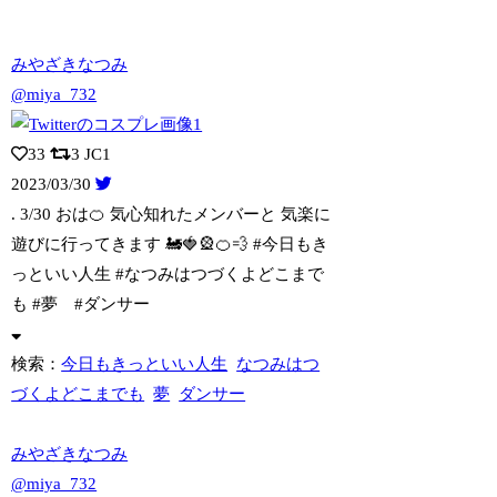
みやざきなつみ
@miya_732
33
3
JC1
2023/03/30
. 3/30 おは🍊 気心知れたメンバーと 気楽に
遊びに行ってきます 🚂🍓🎡
🍊💨 #今日もき
っといい人生 #なつみはつづくよどこまで
も #夢 #ダンサー
検索：
今日もきっといい人生
なつみはつ
づくよどこまでも
夢
ダンサー
みやざきなつみ
@miya_732