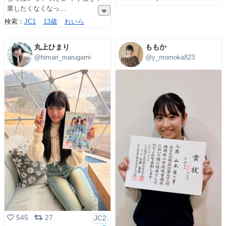
業したくなくなっ
検索：
JC1
13歳
れいら
丸上ひまり
ももか
@himari_marugami
@y_momoka823
545
27
JC2