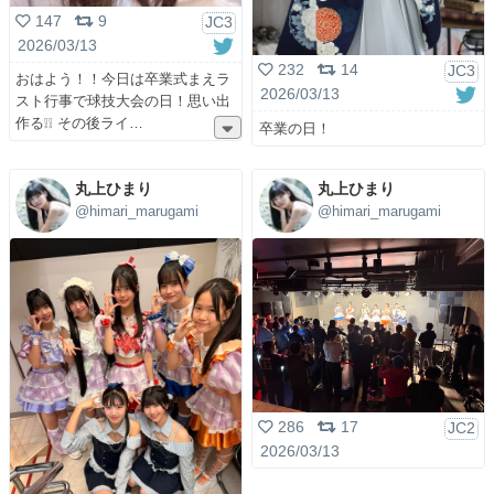
147
9
JC3
2026/03/13
232
14
JC3
おはよう！！今日は卒業式まえラ
2026/03/13
スト行事で球技大会の日！思い出
作る❕❕ その後ライ
卒業の日！
丸上ひまり
丸上ひまり
@himari_marugami
@himari_marugami
286
17
JC2
2026/03/13