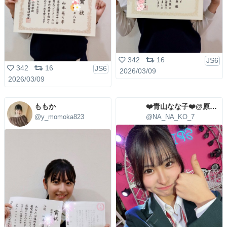
342
16
JS6
342
16
JS6
2026/03/09
2026/03/09
ももか
❤️青山なな子❤️@原宿学園
@y_momoka823
@NA_NA_KO_7