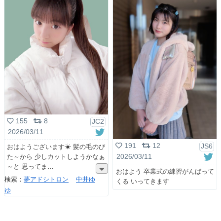
155
8
JC2
2026/03/11
191
12
JS6
おはようございます☀ 髪の毛のび
た～から 少しカットしようかなぁ
2026/03/11
～と 思ってま
おはよう 卒業式の練習がんばって
検索：
夢アドシトロン
中井ゆ
くる いってきます
ゆ