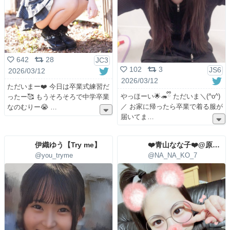
642
28
JC3
102
3
JS6
2026/03/12
2026/03/12
ただいまー❤️ 今日は卒業式練習だ
やっほーい🌟🦔ྀི ただいま＼(^o^)
ったー🥰 もうそろそろで中学卒業
／ お家に帰ったら卒業で着る服が
なのむりー😭
届いてま
伊織ゆう‎【Try me】
❤️青山なな子❤️@原宿学園
@you_tryme
@NA_NA_KO_7