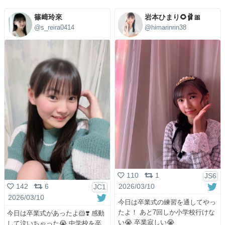
篠﨑玲來
岩本ひまり🌻🩰🎀
@s_reira0414
@himarinrin38
110
1
JS6
2026/03/10
142
6
JC1
2026/03/10
今日は卒業式の練習を通してやっ
たよ！ あと7回しか小学校行けな
今日は卒業式があったよ🐹❣️ 感動
い😭 卒業寂しい😭
して泣いちゃった😭 中学校を卒