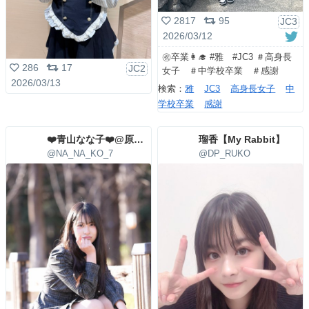
2817
95
JC3
2026/03/12
㊗️卒業👩‍🎓 #雅 #JC3 ＃高身長
286
17
JC2
女子 ＃中学校卒業 ＃感謝
2026/03/13
検索：
雅
JC3
高身長女子
中
学校卒業
感謝
❤️青山なな子❤️@原宿学園
瑠香【My Rabbit】
@NA_NA_KO_7
@DP_RUKO