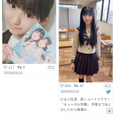
117
8
JC2
2026/03/10
604
40
JC2
2026/03/10
ひまり出演、新ショートドラマ！
『キューガル学園』 卒業まであと
少しだから毎週火