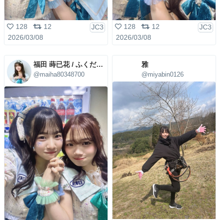
128
12
128
12
JC3
JC3
2026/03/08
2026/03/08
福田 蒔已花 / ふくだまいは
雅
@maiha80348700
@miyabin0126