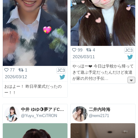
99
4
JC3
2026/03/11
やっほー❤️ 今日は学校から帰って
77
1
JC3
きて遊ぶ予定だったんだけど友達
2026/03/12
が家の片付け手伝
おはよー！ 昨日卒業式だったの
ー！！
中井 ゆゆ🍋夢アドCiTRON🍋
二井内玲海
@Yuyu_YmCiTRON
@remi2171