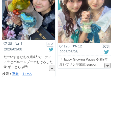
38
1
JC3
128
12
JC3
2026/03/08
2026/03/08
だーいすきなお友達4人で、ティ
「Happy Growing Pages 令和7年
アラとバルーンブーケおそろした
度シブサン卒業式 suppor
💖 ずっとらぶ😽
検索：
卒業
おそろ