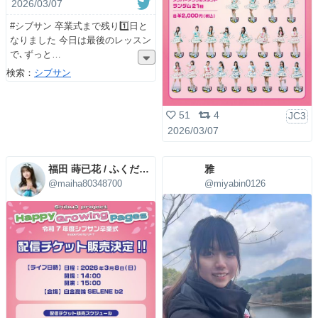
2026/03/07
#シブサン 卒業式まで残り1️⃣日と
なりました 今日は最後のレッスン
で､ずっと
検索：
シブサン
51
4
JC3
2026/03/07
福田 蒔已花 / ふくだまいは
雅
@maiha80348700
@miyabin0126