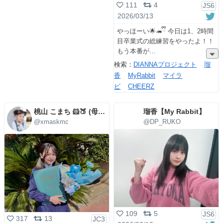
111
4
JS6
2026/03/13
やっほーい🌟🦔ྀི 今日は1、2時間
目卒業式の総練習をやったよ！！
もう本番が
検索：
DIANNAプロジェクト
瑠
香
MyRabbit
マイラ
ビ
CHEERZ
桃山 こまち 🐹🍑 (母管理)
瑠香【My Rabbit】
@xmaskmc
@DP_RUKO
109
5
JS6
317
13
JC3