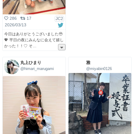
286
17
JC2
2026/03/13
今日はありがとうございました🥹
💖 平日の夜にみんなに会えて嬉し
かった！！♡ そ
丸上ひまり
雅
@himari_marugami
@miyabin0126