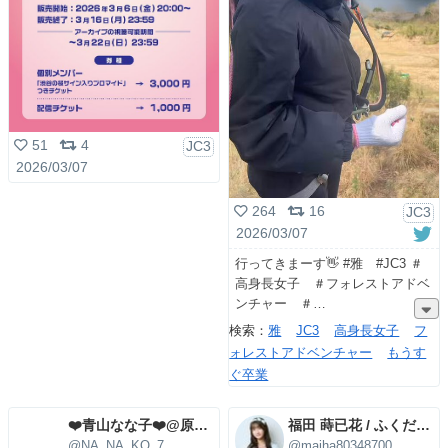
51
4
JC3
2026/03/07
264
16
JC3
2026/03/07
行ってきまーす👋 #雅 #JC3 ＃
高身長女子 ＃フォレストアドベ
ンチャー ＃
検索：
雅
JC3
高身長女子
フ
ォレストアドベンチャー
もうす
ぐ卒業
❤️青山なな子❤️@原宿学園
福田 蒔已花 / ふくだまいは
@NA_NA_KO_7
@maiha80348700