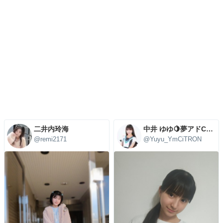
二井内玲海
中井 ゆゆ🍋夢アドCiTRON🍋
@remi2171
@Yuyu_YmCiTRON