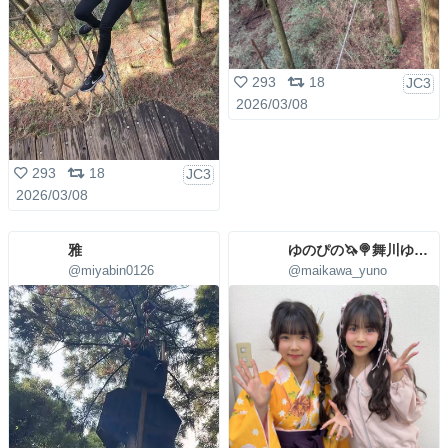
293
18
JC3
2026/03/08
293
18
JC3
2026/03/08
雅
ゆのぴの🦄🍭舞川ゆの🩷4/29(水)㊗5周年LIVE
@miyabin0126
@maikawa_yuno