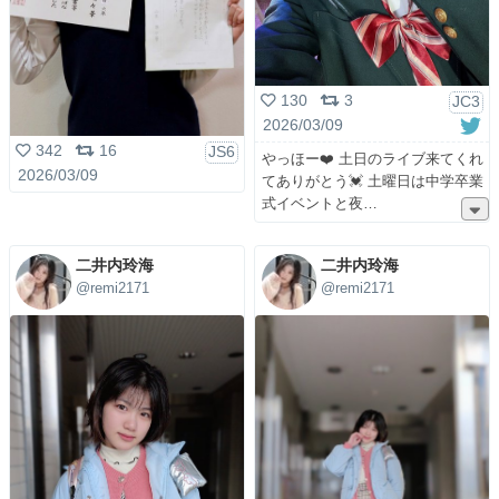
130
3
JC3
2026/03/09
342
16
JS6
やっほー❤️ 土日のライブ来てくれ
2026/03/09
てありがとう💓 土曜日は中学卒業
式イベントと夜
二井内玲海
二井内玲海
@remi2171
@remi2171