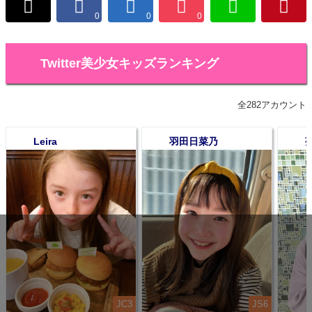
0
0
0
Twitter美少女キッズランキング
全282アカウント
Leira
羽田日菜乃
1
2
3
JC3
JS6