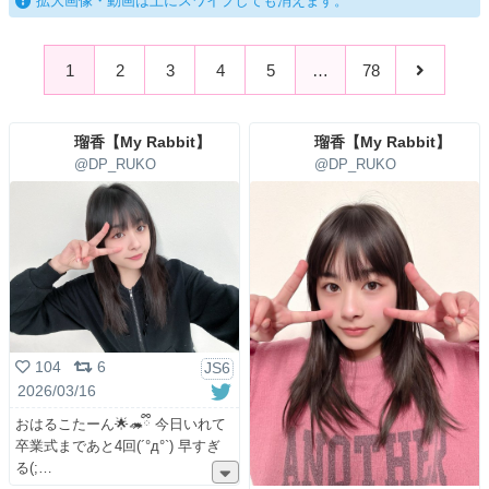
拡大画像・動画は上にスワイプしても消えます。
1
2
3
4
5
…
78
瑠香【My Rabbit】
瑠香【My Rabbit】
@DP_RUKO
@DP_RUKO
104
6
JS6
2026/03/16
おはるこたーん🌟🦔ྀི 今日いれて
卒業式まであと4回(´°д°`) 早すぎ
る(;