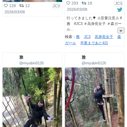
293
18
JC3
128
12
JC3
2026/03/08
2026/03/08
行ってきました🌳 ⚠️音量注意⚠️ #
雅 #JC3 ＃高身長女子 ＃森ガー
ル
検索：
雅
JC3
高身長女子
森
ガール
卒業まであと4日
雅
雅
@miyabin0126
@miyabin0126