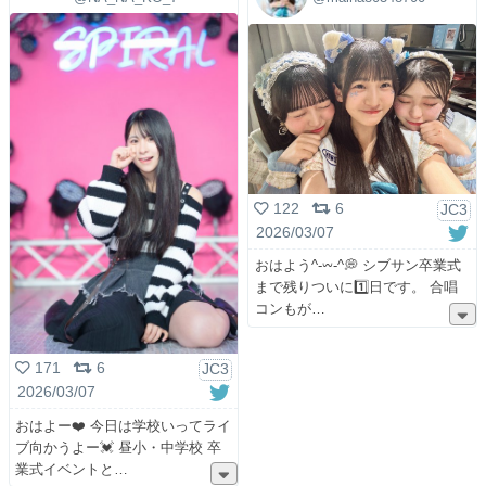
122
6
JC3
2026/03/07
おはよう^-𖥦-^💭 シブサン卒業式
まで残りついに1️⃣日です。 合唱
コンもが
171
6
JC3
2026/03/07
おはよー❤️ 今日は学校いってライ
ブ向かうよー💓 昼小・中学校 卒
業式イベントと