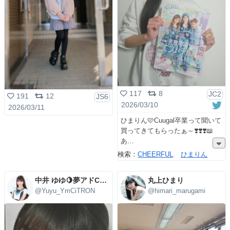
117
8
JC2
191
12
JS6
2026/03/10
2026/03/11
ひまりん🩷Cuugal卒業って聞いて
買ってきてもらったぁ～❣️❣️❣️📖
あ
検索：
CHEERFUL
ひまりん
中井 ゆゆ🍋夢アドCiTRON🍋
丸上ひまり
@Yuyu_YmCiTRON
@himari_marugami