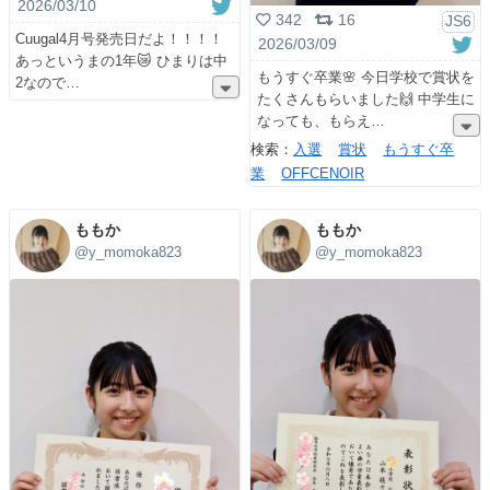
2026/03/10
342
16
JS6
Cuugal4月号発売日だよ！！！！
2026/03/09
あっというまの1年😿 ひまりは中
もうすぐ卒業🌸 今日学校で賞状を
2なので
たくさんもらいました🙌 中学生に
なっても、もらえ
検索：
入選
賞状
もうすぐ卒
業
OFFCENOIR
ももか
ももか
@y_momoka823
@y_momoka823