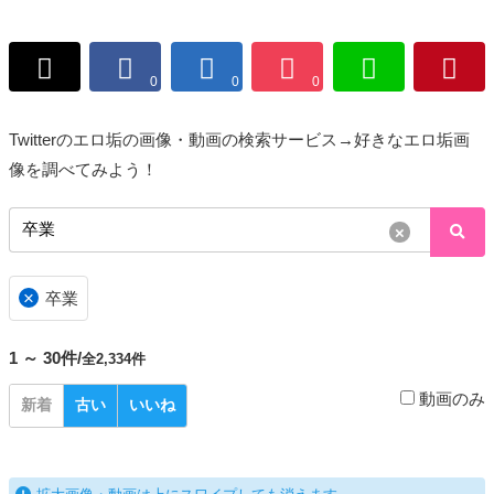
0
0
0
Twitterのエロ垢の画像・動画の検索サービス→好きなエロ垢画
像を調べてみよう！
×
×
卒業
1 ～ 30件/
全2,334件
動画のみ
新着
古い
いいね