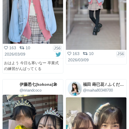
163
10
JS6
163
10
JS6
2026/03/09
2026/03/09
おはよう 今日も寒いなー 卒業式
の練習がんばってくる
伊藤悉七(kokona)🎤
福田 蒔已花 / ふくだまいは
@ririandcoco
@maiha80348700