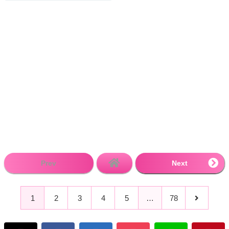
Prev
Next
1
2
3
4
5
…
78