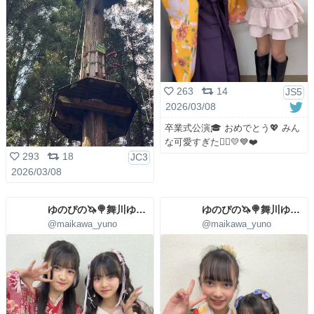
263
14
JS5
2026/03/08
卒業式公演🎓 おめでとう💖 みん
な可愛すぎた🤦‍♀️💛💙❤️
293
18
JC3
2026/03/08
ゆのぴの🦄🍭舞川ゆの🩷4/29(水)㊗5周年LIVE
ゆのぴの🦄🍭舞川ゆの🩷4/29(水)㊗5周年LIVE
@maikawa_yuno
@maikawa_yuno