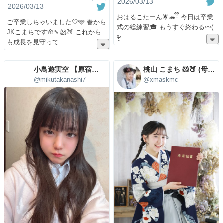
2026/03/13
2026/03/13
おはるこたーん🌟🦔ྀི 今日は卒業
ご卒業しちゃいました🤍🩵 春から
式の総練習🎓 もうすぐ終わる〰️(
JKこまちです🌸🍡🐹🍑 これから
ᵒ̴̶̷̤
も成長を見守って
小鳥遊実空‎‎‎‎ 【原宿学園‎🤍】
桃山 こまち 🐹🍑 (母管理)
@mikutakanashi7
@xmaskmc