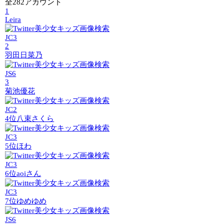
全282アカウント
1
Leira
JC3
2
羽田日菜乃
JS6
3
菊池優花
JC2
4位
八束さくら
JC3
5位
ほわ
JC3
6位
aoiさん
JC3
7位
ゆめゆめ
JS6