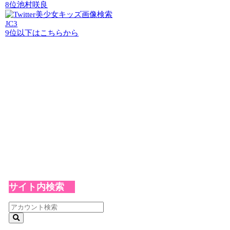
8位
池村咲良
JC3
9位以下はこちらから
サイト内検索