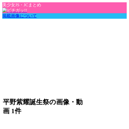
美少女JS・JCまとめ
掲載画像について
平野紫耀誕生祭の画像・動
画 1件