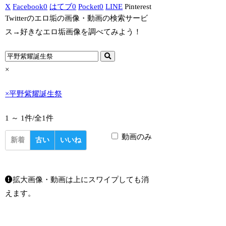
X
Facebook
0
はてブ
0
Pocket
0
LINE
Pinterest
Twitterのエロ垢の画像・動画の検索サービ
ス→好きなエロ垢画像を調べてみよう！
×
×
平野紫耀誕生祭
1 ～ 1件/
全1件
動画のみ
新着
古い
いいね
拡大画像・動画は上にスワイプしても消
えます。