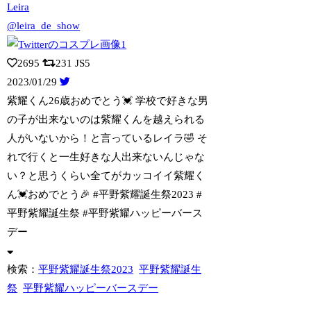
Leira
@leira_de_show
2695
231
JS5
2023/01/29
紫耀くん26歳おめでとう💓 学校で好きな男
の子が出来ないのは紫耀くんを越えられる
人がいないから！と言っているレイラ🤣 そ
れで行くと一生好きな人出来ないんじゃな
い？と思うくらい全てがカッコイイ紫耀く
ん💓おめでとう🎉 #平野紫耀誕生祭2023 #
平野紫耀誕生祭 #平野紫耀ハッピーバース
デー
検索：
平野紫耀誕生祭2023
平野紫耀誕生
祭
平野紫耀ハッピーバースデー