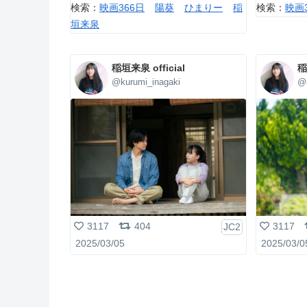
検索：
映画366日
陽葵
ひまりー
稲
検索：
映画
垣来泉
稲垣来泉 official
稲
@kurumi_inagaki
@k
3117
404
3117
JC2
2025/03/05
2025/03/0