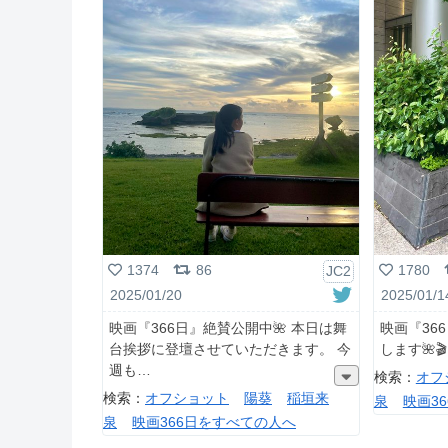
1374
86
1780
JC2
2025/01/20
2025/01/1
映画『366日』絶賛公開中🌺 本日は舞
映画『36
台挨拶に登壇させていただきます。 今
します🌺
週も
検索：
オフ
検索：
オフショット
陽葵
稲垣来
泉
映画3
泉
映画366日をすべての人へ