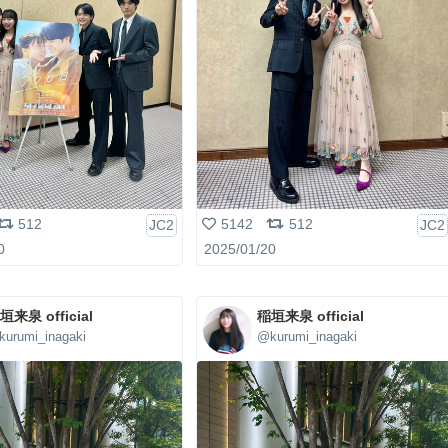
512
5142
512
JC2
JC2
0
2025/01/20
垣来泉 official
稲垣来泉 official
urumi_inagaki
@kurumi_inagaki