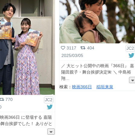
3117
404
JC2
2025/03/05
／ 大ヒット公開中の映画『366日』 嘉
陽田親子・舞台挨拶決定🌺 ＼ 中島裕
翔
検索：
映画366日
稲垣来泉
770
JC2
0
#映画366日 に登場する 嘉陽
舞台挨拶でした！ ありがと