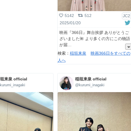
5142
512
JC2
2025/01/20
映画『366日』舞台挨拶 ありがとうご
ざいました🌺 より多くの方にこの物語
が届
検索：
稲垣来泉
映画366日をすべての
人へ
垣来泉 official
稲垣来泉 official
urumi_inagaki
@kurumi_inagaki