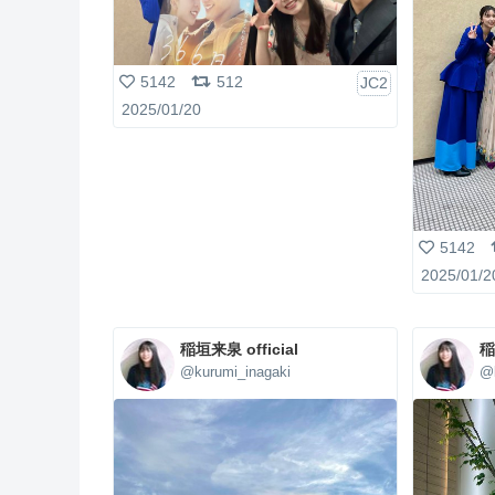
5142
512
JC2
2025/01/20
5142
2025/01/2
稲垣来泉 official
稲
@kurumi_inagaki
@k