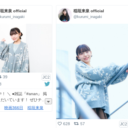
垣来泉 official
稲垣来泉 official
urumi_inagaki
@kurumi_inagaki
39
JC2
8
中！ ＼ ●雑誌『#anan』 掲
だいています！ ぜひチ
映画366日
稲垣来泉
628
57
JC2