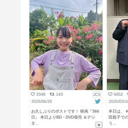
2048
143
5852
JC3
2025/06/25
2025/03/1
お久しぶりのポストです！ 映画『366
本日は、 
日』 本日よりBD・DVD発売 ＆デジ
田親子での
タ
う