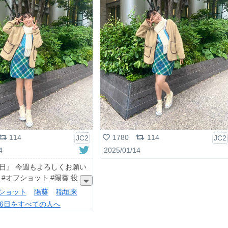
114
1780
114
JC2
JC2
4
2025/01/14
6日』 今週もよろしくお願い
 #オフショット #陽葵 役
ショット
陽葵
稲垣来
66日をすべての人へ