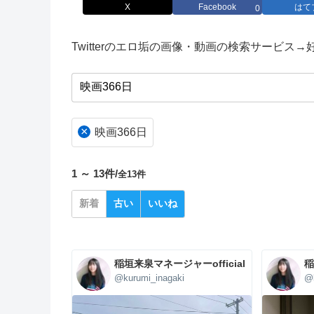
X
Facebook
はて
0
Twitterのエロ垢の画像・動画の検索サービス
×
映画366日
1 ～ 13件/
全13件
新着
古い
いいね
稲垣来泉マネージャーofficial
稲
@kurumi_inagaki
@k