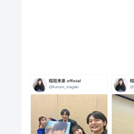
稲垣来泉 official
稲
@kurumi_inagaki
@k