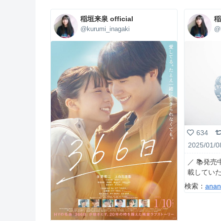
稲垣来泉 official
稲
@kurumi_inagaki
@k
634
2025/01/0
／ 📚発売
載していた
検索：
anan