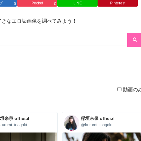
ブ
Pocket
LINE
Pinterest
0
0
→好きなエロ垢画像を調べてみよう！
動画の
垣来泉 official
稲垣来泉 official
urumi_inagaki
@kurumi_inagaki