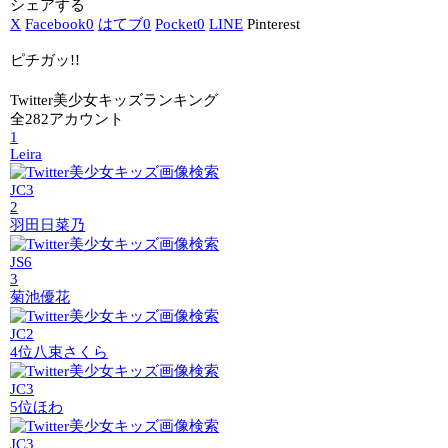
シェアする
X
Facebook
0
はてブ
0
Pocket
0
LINE
Pinterest
ピチガッ!!
Twitter美少女キッズランキング
全282アカウント
1
Leira
JC3
2
羽田日菜乃
JS6
3
菊池優花
JC2
4位
八束さくら
JC3
5位
ほわ
JC3