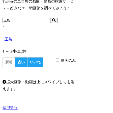
Twitterのエロ垢の画像・動画の検索サービ
ス→好きなエロ垢画像を調べてみよう！
×
×
玉島
1 ～ 2件/
全2件
動画のみ
新着
古い
いいね
拡大画像・動画は上にスワイプしても消
えます。
聖那💚🐾