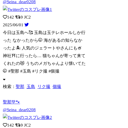
@Seina_dear0208
142
9
JC2
2025/06/01
今日は玉島へ🥰 玉島は玉テレホールしか行
った なかったから🤭 海があるの知らなか
ったよ🏝️ 人気のジェラートやさんにも🍧
神社⛩️に行ったら… 猫ちゃんが寄って来て
くれたの😻 うちのメガちゃんより懐いてた
🤭 #聖那 #玉島 #リク撮 #個撮
検索：
聖那
玉島
リク撮
個撮
聖那💚🐾
@Seina_dear0208
142
9
JC2