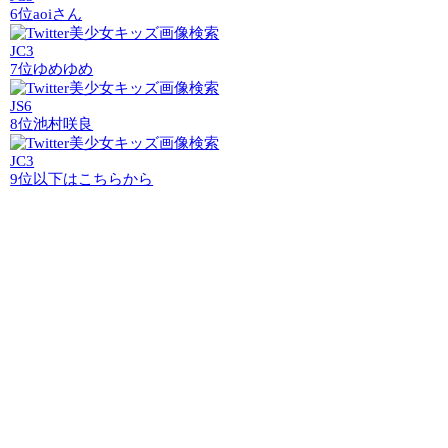
6位
aoiさん
JC3
7位
ゆめゆめ
JS6
8位
池村咲良
JC3
9位以下はこちらから