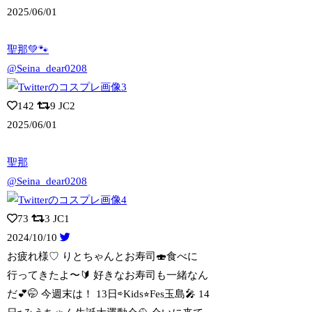
2025/06/01
聖那💚🐾
@Seina_dear0208
142
9
JC2
2025/06/01
聖那
@Seina_dear0208
73
3
JC1
2024/10/10
お疲れ様♡ りとちゃんとお寿司🍣食べに
行ってきたよ〜🔰 好きなお寿司も一緒なん
だ💕🤭 今週末は！ 13日⇨Kids⭐︎Fes玉島🎤 14