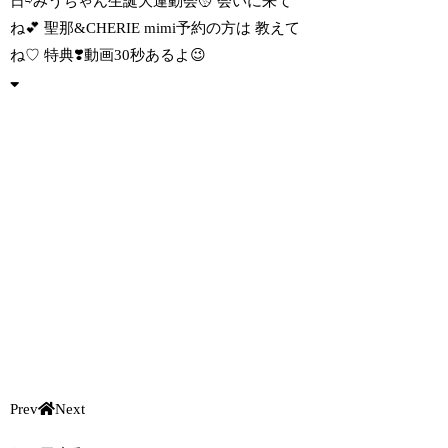
日⇨みうちゃん生誕大運動会🥎 会いに来て
ね💕 聖那&CHERIE mimi予約の方は 教えて
ね♡ 特典❣️動画30秒あるよ😉
Prev
Next