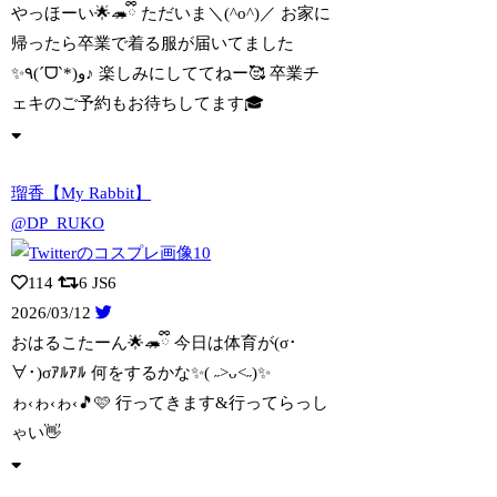
やっほーい🌟🦔ྀི ただいま＼(^o^)／ お家に
帰ったら卒業で着る服が届いてま
した
✨️٩(ˊᗜˋ*)و♪ 楽しみにしててねー🥰 卒業チ
ェキのご予約もお待ちしてます🎓
瑠香【My Rabbit】
@DP_RUKO
114
6
JS6
2026/03/12
おはるこたーん🌟🦔ྀི 今日は体育が(σ･
∀･)σｱﾙｱﾙ 何をするかな✨( ˶
>ᴗ<˶)✨
ゎ‹ゎ‹ゎ‹🎵🩷 行ってきます&行ってらっし
ゃい👋