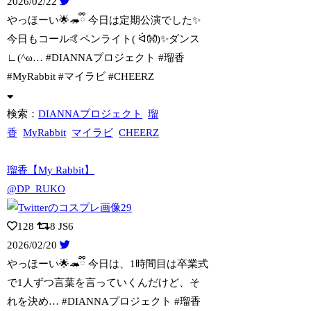
2026/02/22
やっほーい🌟🦔ྀི 今日は定期公演でした✨️
今日もコール🤙ペンライト( ᐛ👐)
✨ダンス
∟(^ω… #DIANNAプロジェクト #瑠香
#MyRabbit #マイラビ #CHEERZ
検索：
DIANNAプロジェクト
瑠
香
MyRabbit
マイラビ
CHEERZ
瑠香【My Rabbit】
@DP_RUKO
128
8
JS6
2026/02/20
やっほーい🌟🦔ྀི 今日は、1時間目は卒業式
で1人ずつ言葉を言っていくんだけど
、そ
れを決め… #DIANNAプロジェクト #瑠香