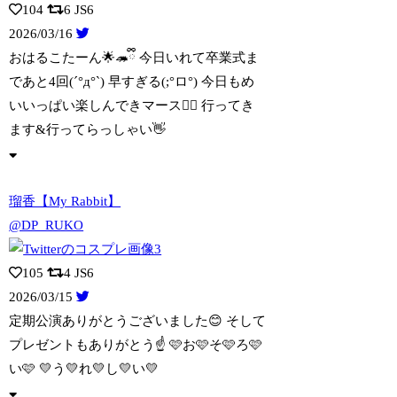
104
6
JS6
2026/03/16
おはるこたーん🌟🦔ྀི 今日いれて卒業式ま
であと4回(´°д°`) 早すぎる(;
°ロ°) 今日もめ
いいっぱい楽しんできマース🙋‍♀️ 行ってき
ます&行ってらっしゃい👋
瑠香【My Rabbit】
@DP_RUKO
105
4
JS6
2026/03/15
定期公演ありがとうございました😊 そして
プレゼントもありがとう☝️ 🩷お🩷そ🩷ろ
🩷
い🩷 💛う💛れ💛し💛い💛