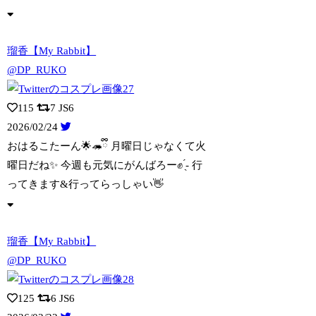
瑠香【My Rabbit】
@DP_RUKO
115
7
JS6
2026/02/24
おはるこたーん🌟🦔ྀི 月曜日じゃなくて火
曜日だね✨️ 今週も元気にがんばろー✊
̖́- 行
ってきます&行ってらっしゃい👋
瑠香【My Rabbit】
@DP_RUKO
125
6
JS6