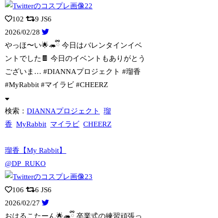
102
9
JS6
2026/02/28
やっほ〜い🌟🦔ྀི 今日はバレンタインイベ
ントでした🍫 今日のイベントもありがと
う
ございま… #DIANNAプロジェクト #瑠香
#MyRabbit #マイラビ #CHEERZ
検索：
DIANNAプロジェクト
瑠
香
MyRabbit
マイラビ
CHEERZ
瑠香【My Rabbit】
@DP_RUKO
106
6
JS6
2026/02/27
おはるこたーん🌟🦔ྀི 卒業式の練習頑張っ