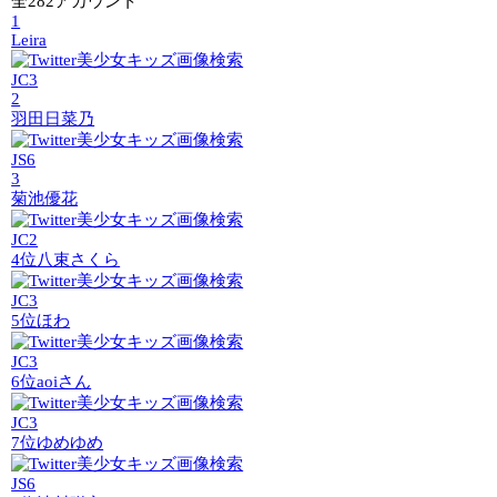
全282アカウント
1
Leira
JC3
2
羽田日菜乃
JS6
3
菊池優花
JC2
4位
八束さくら
JC3
5位
ほわ
JC3
6位
aoiさん
JC3
7位
ゆめゆめ
JS6