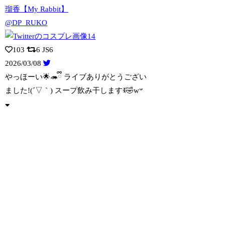
瑠香【My Rabbit】
@DP_RUKO
103
6
JS6
2026/03/08
やっほーい🌟🦔ྀི ライブありがとうござい
ました!(´▽｀) スープ飲み干します
ꉂ🤣w𐤔