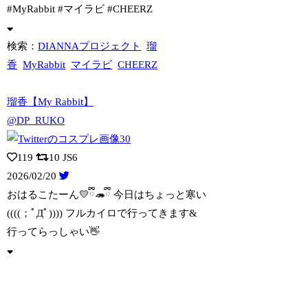
#MyRabbit #マイラビ #CHEERZ
検索：
DIANNAプロジェクト
瑠
香
MyRabbit
マイラビ
CHEERZ
瑠香【My Rabbit】
@DP_RUKO
119
10
JS6
2026/02/20
おはるこたーん💛ྀི🦔ྀི 今日はちょっと寒い
((((；ﾟДﾟ)))) フルカイ
ロで行ってきます&
行ってらっしゃい👋