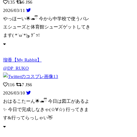
135
6
JS6
2026/03/11
やっほーい🌟🦔ྀི 今から中学校で使うバレ
エシューズと体育館シューズゲットしてき
ます( *˙ω˙*)و ｸﾞｯ!
瑠香【My Rabbit】
@DP_RUKO
116
7
JS6
2026/03/10
おはるこたーん🌟🦔ྀི 今日は図工があるよ
✨️ 今日で完成しなきゃ(☆∀☆) 行
ってきま
す&行ってらっしゃい👋