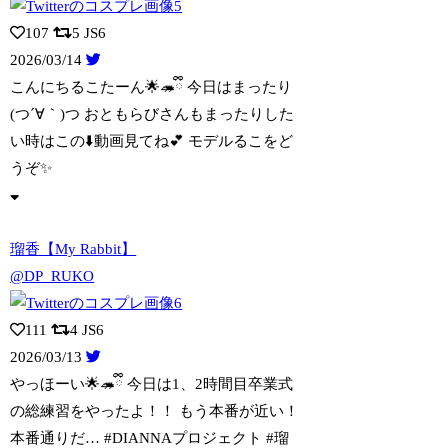
107
5
JS6
2026/03/14
こんにちるこたーん🌟🦔ྀི 今日はまったり
(つ´∀｀)つ おともらびさんもまった
りした
い時はこの⬇️動画見てね💕︎ モデルるこをど
うぞ✨️
瑠香【My Rabbit】
@DP_RUKO
111
4
JS6
2026/03/13
やっほーい🌟🦔ྀི 今日は1、2時間目卒業式
の総練習をやったよ！！ もう本番が
近い！
本番通りだ… #DIANNAプロジェクト #瑠