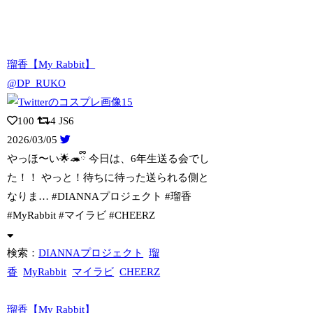
瑠香【My Rabbit】
@DP_RUKO
100
4
JS6
2026/03/05
やっほ〜い🌟🦔ྀི 今日は、6年生送る会でし
た！！ やっと！待ちに待った送られ
る側と
なりま… #DIANNAプロジェクト #瑠香
#MyRabbit #マイラビ #CHEERZ
検索：
DIANNAプロジェクト
瑠
香
MyRabbit
マイラビ
CHEERZ
瑠香【My Rabbit】