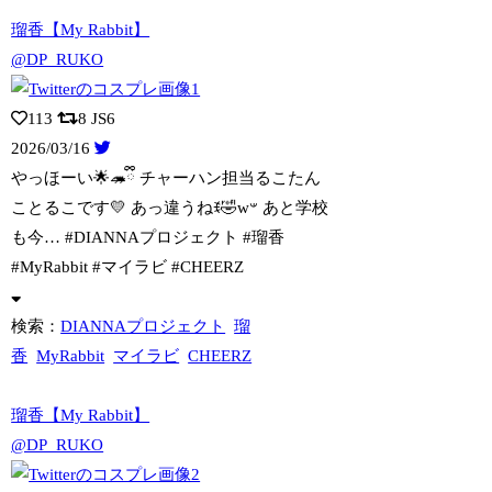
瑠香【My Rabbit】
@DP_RUKO
113
8
JS6
2026/03/16
やっほーい🌟🦔ྀི チャーハン担当るこたん
ことるこです💛 あっ違うねꉂ🤣w𐤔 あ
と学校
も今… #DIANNAプロジェクト #瑠香
#MyRabbit #マイラビ #CHEERZ
検索：
DIANNAプロジェクト
瑠
香
MyRabbit
マイラビ
CHEERZ
瑠香【My Rabbit】
@DP_RUKO