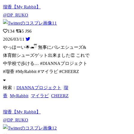
瑠香【My Rabbit】
@DP_RUKO
134
5
JS6
2026/03/11
やっほーい🌟🦔ྀི 無事にバレエシューズ&
体育館シューズゲット出来ました👏 これ
で
中学校で歩ける… #DIANNAプロジェクト
#瑠香 #MyRabbit #マイラビ #CHEERZ
検索：
DIANNAプロジェクト
瑠
香
MyRabbit
マイラビ
CHEERZ
瑠香【My Rabbit】
@DP_RUKO