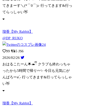
てきまーす＼(*⌒0⌒)♪ 行ってきま
す&行っ
てらっしゃい👋
瑠香【My Rabbit】
@DP_RUKO
99
5
JS6
2026/02/26
おはるこたーん🌟🦔ྀི クラブも終わっちゃ
ったから5時間で帰り〰️✨️ 今日も元
気にが
んばろー✊ ̖́- 行ってきます&行ってらっしゃ
い👋
瑠香【My Rabbit】