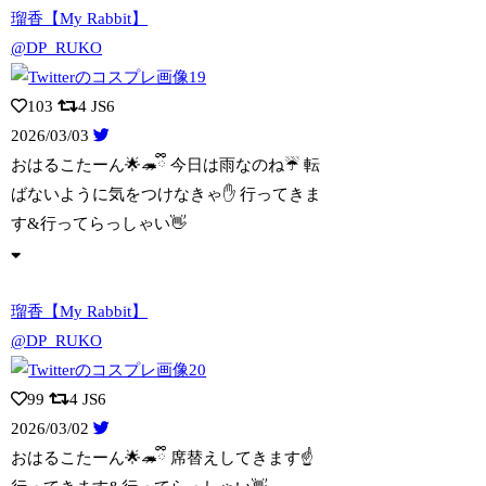
瑠香【My Rabbit】
@DP_RUKO
103
4
JS6
2026/03/03
おはるこたーん🌟🦔ྀི 今日は雨なのね☔️ 転
ばないように気をつけなきゃ✋ 行っ
てきま
す&行ってらっしゃい👋
瑠香【My Rabbit】
@DP_RUKO
99
4
JS6
2026/03/02
おはるこたーん🌟🦔ྀི 席替えしてきます☝️