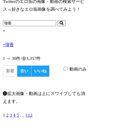
Twitterのエロ垢の画像・動画の検索サービ
ス→好きなエロ垢画像を調べてみよう！
×
×
瑠香
1 ～ 30件/
全3,357件
動画のみ
新着
古い
いいね
拡大画像・動画は上にスワイプしても消
えます。
1
2
3
4
5
…
112