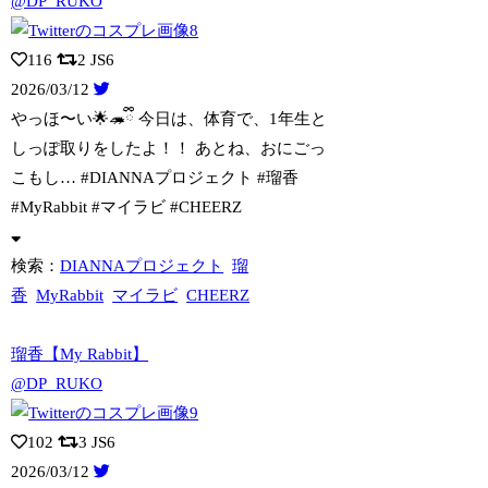
@DP_RUKO
116
2
JS6
2026/03/12
やっほ〜い🌟🦔ྀི 今日は、体育で、1年生と
しっぽ取りをしたよ！！ あとね、お
にごっ
こもし… #DIANNAプロジェクト #瑠香
#MyRabbit #マイラビ #CHEERZ
検索：
DIANNAプロジェクト
瑠
香
MyRabbit
マイラビ
CHEERZ
瑠香【My Rabbit】
@DP_RUKO
102
3
JS6
2026/03/12