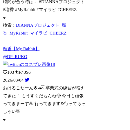
時間が合う時は… #DIANNAプロジェクト
#瑠香 #MyRabbit #マイラビ #CHEERZ
検索：
DIANNAプロジェクト
瑠
香
MyRabbit
マイラビ
CHEERZ
瑠香【My Rabbit】
@DP_RUKO
103
7
JS6
2026/03/04
おはるこたーん🌟🦔ྀི 卒業式の練習が増え
てきた！ もうすぐだもんね🥺 今日も頑
張
ってきまーす💪 行ってきます&行ってらっ
しゃい👋