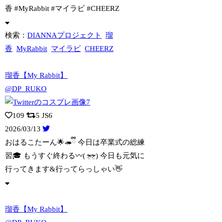
香 #MyRabbit #マイラビ #CHEERZ
検索：
DIANNAプロジェクト
瑠
香
MyRabbit
マイラビ
CHEERZ
瑠香【My Rabbit】
@DP_RUKO
109
5
JS6
2026/03/13
おはるこたーん🌟🦔ྀི 今日は卒業式の総練
習🎓 もうすぐ終わる〰️( ᵒ̴̶̷̤
◦ᵒ̴̶̷̤ ) 今日も元気に
行ってきます&行ってらっしゃい👋
瑠香【My Rabbit】