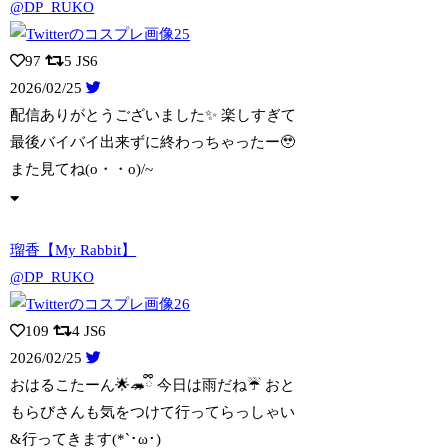
@DP_RUKO
97
5
JS6
2026/02/25
配信ありがとうございました✨️ 楽しすぎて
最後バイバイ出来ずに終わっちゃったー🥹
また見てね(o・・o)/~
瑠香【My Rabbit】
@DP_RUKO
109
4
JS6
2026/02/25
おはるこたーん🌟🦔ྀི 今日は雨だね☔️ おと
もらびさんも気をつけて行ってらっし
ゃい
&行ってきます(*`･ω･)ゞ