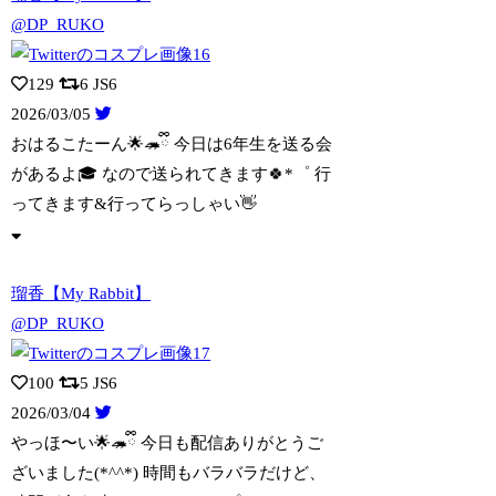
@DP_RUKO
129
6
JS6
2026/03/05
おはるこたーん🌟🦔ྀི 今日は6年生を送る会
があるよ🎓 なので送られてきます🍀*
゜ 行
ってきます&行ってらっしゃい👋
瑠香【My Rabbit】
@DP_RUKO
100
5
JS6
2026/03/04
やっほ〜い🌟🦔ྀི 今日も配信ありがとうご
ざいました(*^^*) 時間もバラバラ
だけど、