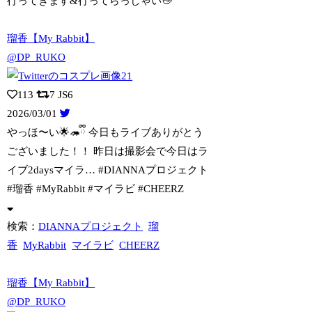
行ってきます&行ってらっしゃい👋
瑠香【My Rabbit】
@DP_RUKO
113
7
JS6
2026/03/01
やっほ〜い🌟🦔ྀི 今日もライブありがとう
ございました！！ 昨日は撮影会で今日
はラ
イブ2daysマイラ… #DIANNAプロジェクト
#瑠香 #MyRabbit #マイラビ #CHEERZ
検索：
DIANNAプロジェクト
瑠
香
MyRabbit
マイラビ
CHEERZ
瑠香【My Rabbit】
@DP_RUKO