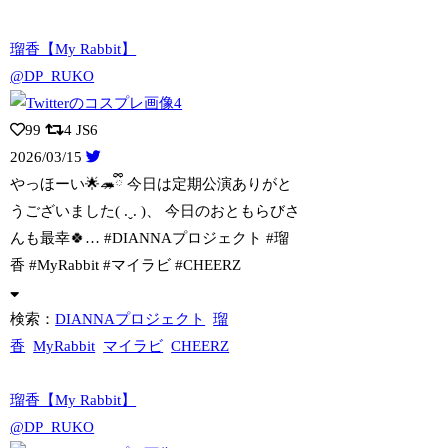
瑠香【My Rabbit】
@DP_RUKO
99
4
JS6
2026/03/15
やっほーい🌟🦔ྀི 今日は定期公演ありがと
うございました( .ˬ. )、 今日の
おともらびさ
んも最幸🍀… #DIANNAプロジェクト #瑠
香 #MyRabbit #マイラビ #CHEERZ
検索：
DIANNAプロジェクト
瑠
香
MyRabbit
マイラビ
CHEERZ
瑠香【My Rabbit】
@DP_RUKO