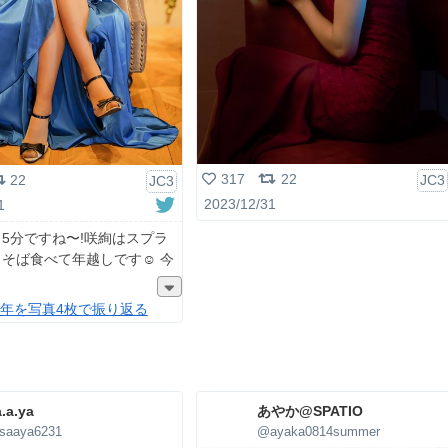
317
22
22
JC3
JC3
2023/12/31
1
5分ですね〜!咲絢はスプラ
そば食べて年越しです☺️ 今
23年を写真4枚で振り返る
.a.ya
あやか@SPATIO
saaya6231
@ayaka0814summer