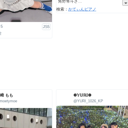
角野隼斗さ
検索：
かてぃんピアノ
5
JS5
2
﨑 もも
❁𝕐𝕌ℝ𝕀❁
moetymoe
@YURI_1026_KP