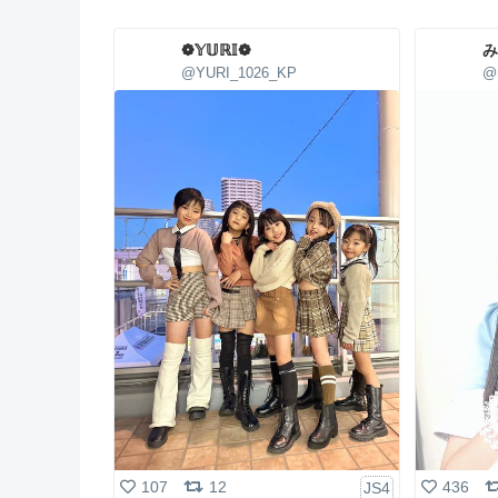
❁𝕐𝕌ℝ𝕀❁
み
@YURI_1026_KP
@
436
107
12
JS4