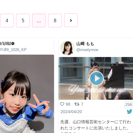
4
5
…
8
𝕌ℝ𝕀❁
山﨑 もも
YURI_1026_KP
@moetymoe
98
7
JS6
2024/04/20
先週、山口情報芸術センターにて行わ
れたコンサートに出演いたしました。