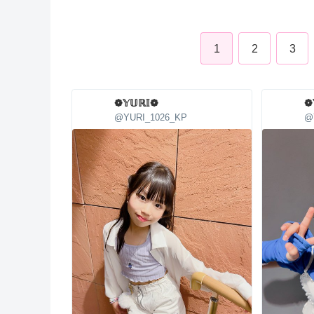
1
2
3
❁𝕐𝕌ℝ𝕀❁
❁
@YURI_1026_KP
@