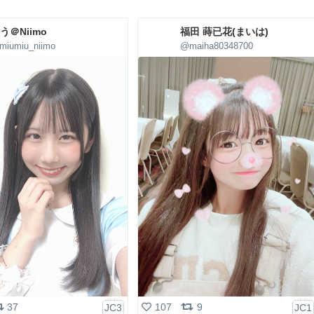
う＠Niimo
福田 蒔已花(まいは)
miumiu_niimo
@maiha80348700
37
107
9
JC3
JC1