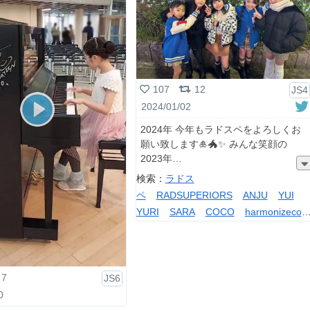
107
12
JS4
2024/01/02
2024年 今年もラドスペをよろしくお
願い致します🎍🐲✨ みんな笑顔の
2023年
検索：
ラドス
ペ
RADSUPERIORS
ANJU
YUI
YURI
SARA
COCO
harmonizeco
mpany
7
JS6
0