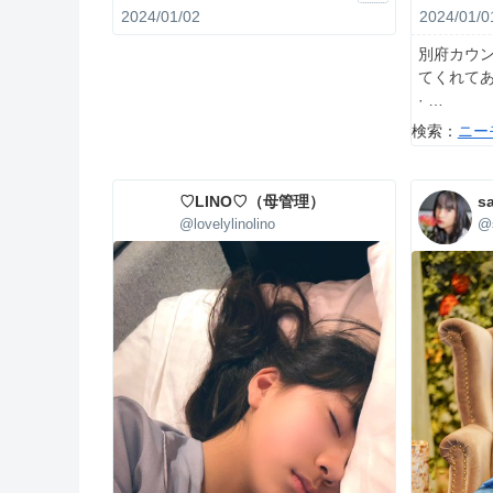
2024/01/0
2024/01/02
別府カウ
てくれてあ
·
検索：
ニー
♡LINO♡（母管理）
sa
@lovelylinolino
@