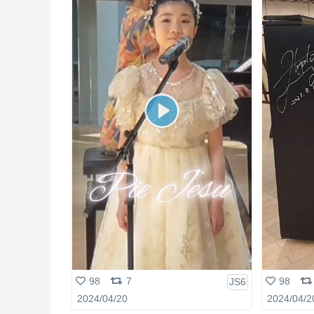
98
7
98
JS6
2024/04/20
2024/04/2