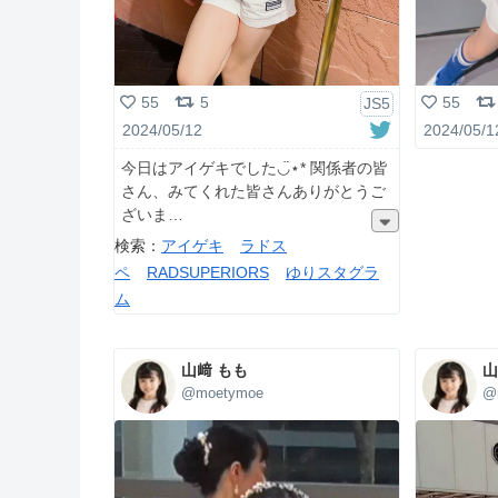
55
5
55
JS5
2024/05/12
2024/05/1
今日はアイゲキでした◡̈⋆* 関係者の皆
さん、みてくれた皆さんありがとうご
ざいま
検索：
アイゲキ
ラドス
ペ
RADSUPERIORS
ゆりスタグラ
ム
山﨑 もも
山
@moetymoe
@