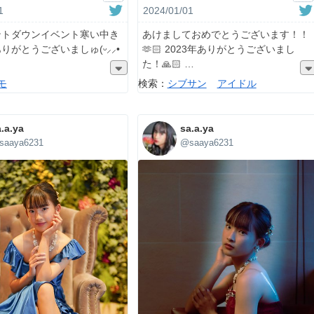
1
2024/01/01
ントダウンイベント寒い中き
あけましておめでとうございます！！
りがとうございましゅ(ᵕ⸝⸝•
🫶🏻 2023年ありがとうございまし
た！🙏🏻
モ
検索：
シブサン
アイドル
.a.ya
sa.a.ya
saaya6231
@saaya6231