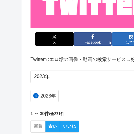
X
Facebook
はて
0
Twitterのエロ垢の画像・動画の検索サービス
×
2023年
1 ～ 30件/
全231件
新着
古い
いいね