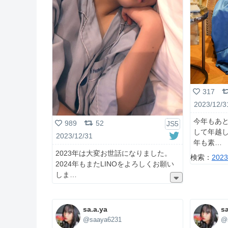
317
2023/12/3
今年もあと
989
52
JS5
して年越し
2023/12/31
年も素
2023年は大変お世話になりました。
検索：
20
2024年もまたLINOをよろしくお願い
しま
sa.a.ya
sa
@saaya6231
@