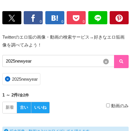
0
0
0
Twitterのエロ垢の画像・動画の検索サービス→好きなエロ垢画
像を調べてみよう！
×
×
2025newyear
1 ～ 2件/
全2件
動画のみ
新着
古い
いいね