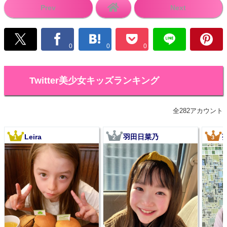
Prev
Next
0
0
0
Twitter美少女キッズランキング
全282アカウント
Leira
羽田日菜乃
1
2
3