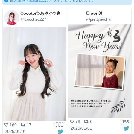
拡大画像・動画は上にスワイプしても消えます。
Cocotte✨あやか✨🐙
ꕤ aoi ꕤ
@Cocotte1227
@prettyaochan
78
6
JS5
160
17
JC1
2025/01/01
2025/01/01