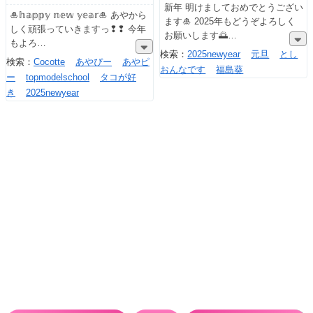
新年 明けましておめでとうござい
🎍𝕙𝕒𝕡𝕡𝕪 𝕟𝕖𝕨 𝕪𝕖𝕒𝕣🎍 あやから
ます🎍 2025年もどうぞよろしく
しく頑張っていきますっ❢❢ 今年
お願いします🌅
もよろ
検索：
2025newyear
元旦
とし
検索：
Cocotte
あやぴー
あやピ
おんなです
福島葵
ー
topmodelschool
タコが好
き
2025newyear