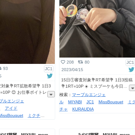
208
80
JC1
93
JC1
2023/04/15
5
15日①審査対象💐RT希望💐 1日3投稿
対象💐RT拡散希望💐 1日3
💐1RT=10P ☀️ ミスブーケも今日
T=10P 😊 お仕事ボイトレ
検索：
マーブルエンジェ
ブルエンジェ
ル
MIYABI
JC1
MissBouquet
ミ
I
アイド
チャ
KURAUDIA
MissBouquet
ミクチ
DIA
みやび💚🐼 MIYABI_more_agency
みやび💚🐼 MIYABI_more_agency