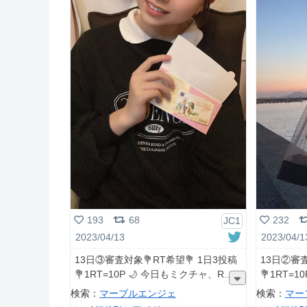
193
68
232
JC1
2023/04/13
2023/04/1
13日③審査対象💐RT希望💐 1日3投稿
13日②審査
💐1RT=10P 🌙 今日もミクチャ、R
💐1RT=
検索：
マーブルエンジェ
検索：
マー