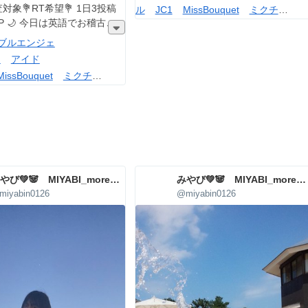
対象💐RT希望💐 1日3投稿
ル
JC1
MissBouquet
ミクチ
10P 🌙 今日は英語でお稽古
ャ
KURAUDIA
ブルエンジェ
I
アイド
MissBouquet
ミクチ
DIA
みやび💚🐼 MIYABI_more_agency
みやび💚🐼 MIYABI_more_agency
miyabin0126
@miyabin0126