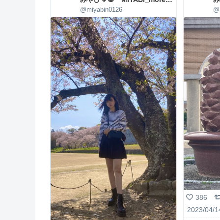
@miyabin0126
@
386
2023/04/1