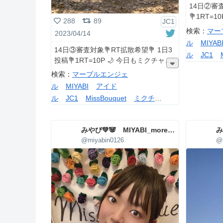
14日②審査
💐1RT=
288
89
JC1
検索：
マー
2023/04/14
ル
MIYAB
14日③審査対象💐RT拡散希望💐 1日3
ル
JC1
投稿💐1RT=10P 🌙 今日もミクチャ
ャ
KURAU
検索：
マーブルエンジェ
ル
MIYABI
アイド
ル
JC1
MissBouquet
ミクチ
ャ
KURAUDIA
みやび💚🐼 MIYABI_more_agency
@miyabin0126
@