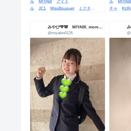
ル
MIYABI
アイド
ル
MIYAB
ル
JC1
MissBouquet
ミクチ
チャ
KUR
ャ
KURAUDIA
みやび💚🐼 MIYABI_more_agency
@miyabin0126
@