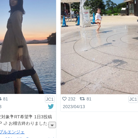
81
232
81
JC1
JC1
3
2023/04/13
対象💐RT希望💐 1日3投稿
10P 🌙 お稽古終わりました
ブルエンジェ