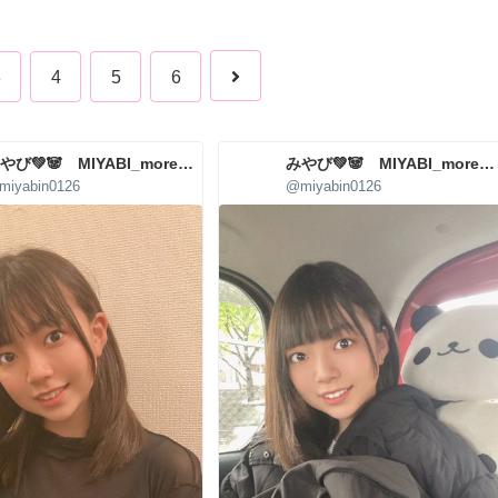
3
4
5
6
みやび💚🐼 MIYABI_more_agency
みやび💚🐼 MIYABI_more_agency
miyabin0126
@miyabin0126