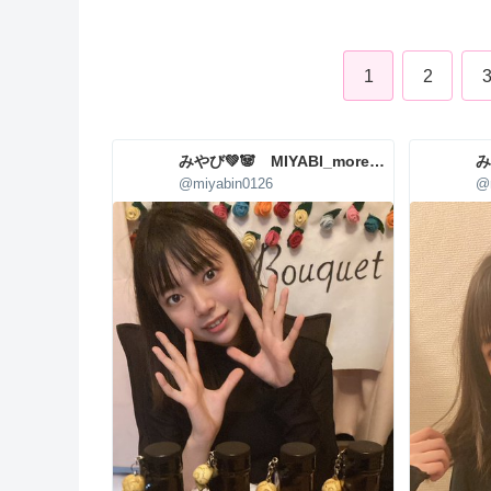
1
2
みやび💚🐼 MIYABI_more_agency
@miyabin0126
@