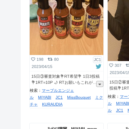
198
80
JC1
307
2023/04/15
2023/04/1
15日③審査対象💐RT希望💐 1日3投稿
15日②審査
💐1RT=10P 🌙 RTお願いもこれが
投稿💐1R
検索：
マーブルエンジェ
検索：
マー
ル
MIYABI
JC1
MissBouquet
ミク
ル
MIYAB
チャ
KURAUDIA
ル
JC1
ャ
KURAU
みやび💚🐼 MIYABI_more_agency