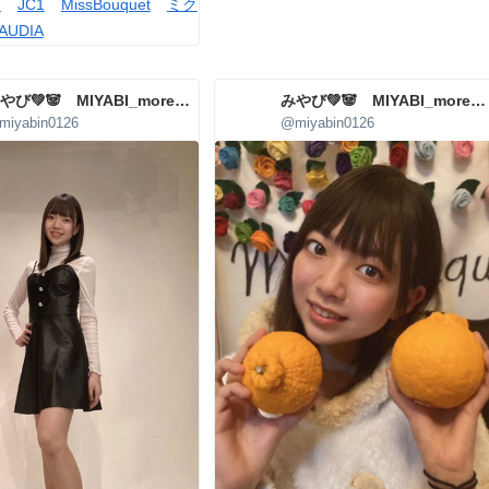
I
JC1
MissBouquet
ミク
AUDIA
みやび💚🐼 MIYABI_more_agency
みやび💚🐼 MIYABI_more_agency
miyabin0126
@miyabin0126