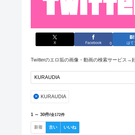
X
Facebook
はて
0
Twitterのエロ垢の画像・動画の検索サービス
×
KURAUDIA
1 ～ 30件/
全172件
新着
古い
いいね