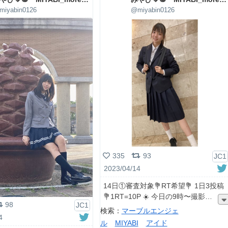
miyabin0126
@miyabin0126
335
93
JC1
2023/04/14
14日①審査対象💐RT希望💐 1日3投稿
💐1RT=10P ☀️ 今日の9時〜撮影
98
JC1
検索：
マーブルエンジェ
4
ル
MIYABI
アイド