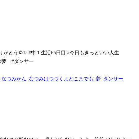
ありがと
う🌻✨ #中１生活65日目 #今日もきっといい人生
#夢 #ダンサー
なつみかん
なつみはつづくよどこまでも
夢
ダンサー