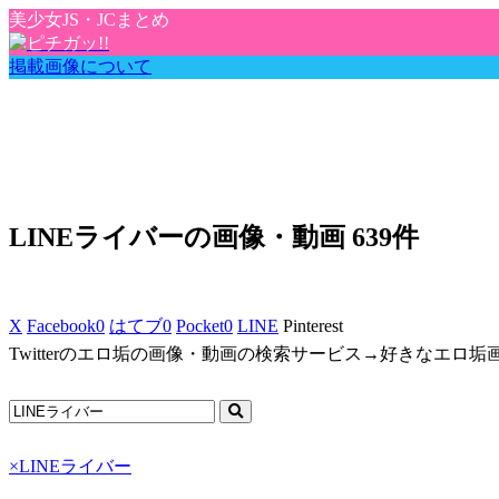
美少女JS・JCまとめ
掲載画像について
LINEライバーの画像・動画 639件
X
Facebook
0
はてブ
0
Pocket
0
LINE
Pinterest
Twitterのエロ垢の画像・動画の検索サービス→好きなエロ
×
LINEライバー