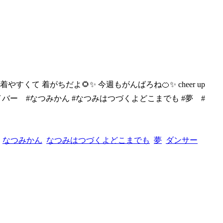
が着やす
くて 着がちだよ🌻✨ 今週もがんばろね🍊✨ cheer up
INEライバー #なつみかん #なつみはつづくよどこまでも #夢 #
なつみかん
なつみはつづくよどこまでも
夢
ダンサー