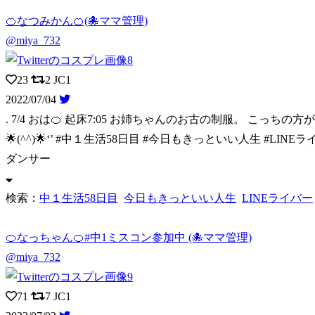
🍊なつみかん🍊(🐙ママ管理)
@miya_732
23
2
JC1
2022/07/04
. 7/4 おは🍊 起床7:05 お姉ちゃんのお古の制服。 こっちの方
🌟(^^)🌟‘’ #中１生活58日目 #今日もきっといい人生 #L
ダンサー
検索：
中１生活58日目
今日もきっといい人生
LINEライバー
🍊なっちゃん🍊#中1ミスコン参加中 (🐙ママ管理)
@miya_732
71
7
JC1