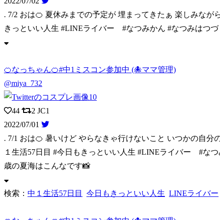
2022/07/02
. 7/2 おは🍊 夏休みまでの予定が 埋まってきたぁ 楽しみな
きっといい人生 #LINEライバー #なつみかん #なつみはつ
🍊なっちゃん🍊#中1ミスコン参加中 (🐙ママ管理)
@miya_732
44
2
JC1
2022/07/01
. 7/1 おは🍊 暑いけど やらなきゃ行けないこと いつかの自分
１生活57日目 #今日もきっといい人生 #LINEライバー #なつ
歳の夏海はこんなです📸
検索：
中１生活57日目
今日もきっといい人生
LINEライバー