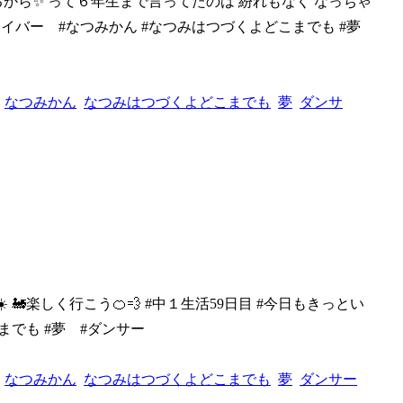
てるから✨
って６年生まで言ってたのは 紛れもなく なっちゃ
INEライバー #なつみかん #なつみはつづくよどこまでも #夢
なつみかん
なつみはつづくよどこまでも
夢
ダンサ
☀️
🚂楽しく行こう🍊💨 #中１生活59日目 #今日もきっとい
までも #夢 #ダンサー
なつみかん
なつみはつづくよどこまでも
夢
ダンサー