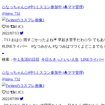
🍊なっちゃん🍊#中1ミスコン参加中 (🐙ママ管理)
@miya_732
39
0
JC1
2022/07/13
. 7/13 おは🍊 雨すごかったよね☔️ 早起き苦手だわ🍊💦 でも
#LINEライバー #なつみかん #なつみはつづくよどこまでも 
検索：
中１生活65日目
今日もきっといい人生
LINEライバー
🍊なっちゃん🍊#中1ミスコン参加中 (🐙ママ管理)
@miya_732
32
1
JC1
2022/07/09