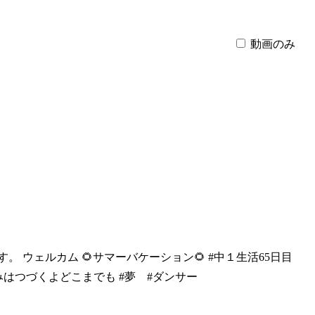
動画のみ
す。 ウ
ェルカム 🌻サマーバケーション🌻 #中１生活65日目
つみはつづくよどこまでも #夢 #ダンサー