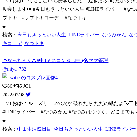
. 7/9 おは🍊 何もしないで寝落ちした… 起きたら7時だから 
度寝します💤 #今日もきっといい人生 #LINEライバー #な
ブトキ #ラブトキコーデ #なつトキ
検索：
今日もきっといい人生
LINEライバー
なつみかん
な
キコーデ
なつトキ
🍊なっちゃん🍊#中1ミスコン参加中 (🐙ママ管理)
@miya_732
66
5
JC1
2022/07/08
. 7/8 おは🍊 ルーズリーフの穴が 破れたら ただの紙だよ🤣🤣
#LINEライバー #なつみかん #なつみはつづくよどこまでも 
検索：
中１生活62日目
今日もきっといい人生
LINEライバー