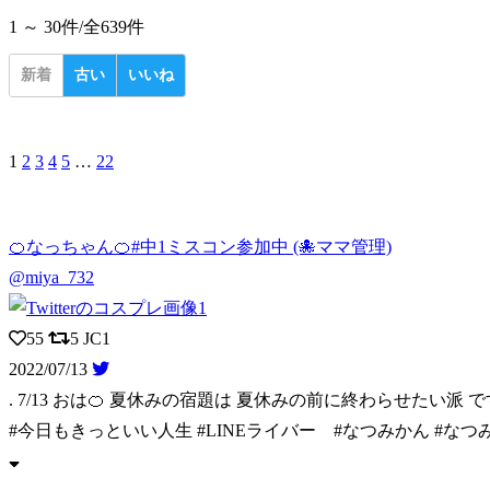
1 ～ 30件/
全639件
新着
古い
いいね
1
2
3
4
5
…
22
🍊なっちゃん🍊#中1ミスコン参加中 (🐙ママ管理)
@miya_732
55
5
JC1
2022/07/13
. 7/13 おは🍊 夏休みの宿題は 夏休みの前に終わらせたい派 で
#今日もきっといい人生 #LINEライバー #なつみかん #な