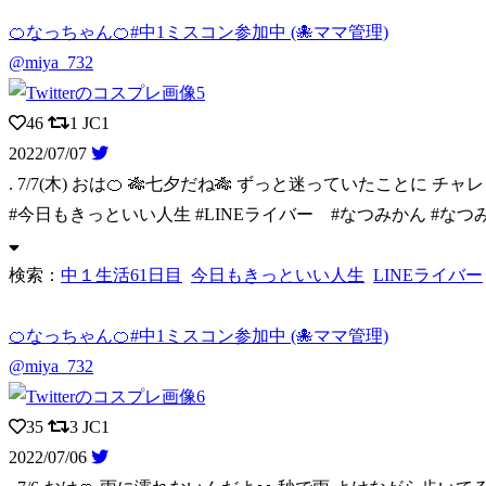
🍊なっちゃん🍊#中1ミスコン参加中 (🐙ママ管理)
@miya_732
46
1
JC1
2022/07/07
. 7/7(木) おは🍊 🎋七夕だね🎋 ずっと迷っていたことに チャ
#今日もきっといい人生 #LINEライバー #なつみかん #な
検索：
中１生活61日目
今日もきっといい人生
LINEライバー
🍊なっちゃん🍊#中1ミスコン参加中 (🐙ママ管理)
@miya_732
35
3
JC1
2022/07/06