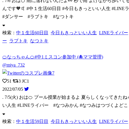
. 7/6 おは🍊 雨に濡れないんだよ👀 秒で雨 よけながら歩い
んです🧡🤙 #中１生活60日目 #今日もきっといい人生 #L
#ダンサー #ラブトキ #なつトキ
検索：
中１生活60日目
今日もきっといい人生
LINEライバー
ー
ラブトキ
なつトキ
🍊なっちゃん🍊#中1ミスコン参加中 (🐙ママ管理)
@miya_732
51
3
JC1
2022/07/05
. 7/5(火) おは🍊 プール授業が始まるよ 夏らしくなってきたね
い人生 #LINEライバー #なつみかん #なつみはつづくよどこ
検索：
中１生活59日目
今日もきっといい人生
LINEライバー