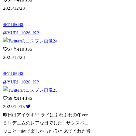
2025/12/28
❁𝕐𝕌ℝ𝕀❁
@YURI_1026_KP
67
10
JS6
2025/12/28
❁𝕐𝕌ℝ𝕀❁
@YURI_1026_KP
69
14
JS6
2025/12/15
昨日はアイゲキ♡ ラドはふわふわの冬ver
⛄️✨ デニムのレアな日でした‼︎ サ
クスペコ
ッコと一緒で楽しかった◡̈⋆* 来てくれた皆