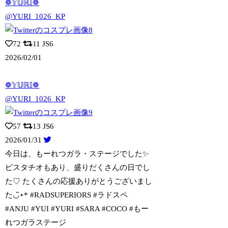
❁𝕐𝕌ℝ𝕀❁
@YURI_1026_KP
72
11
JS6
2026/02/01
❁𝕐𝕌ℝ𝕀❁
@YURI_1026_KP
57
13
JS6
2026/01/31
今日は、もーれつガラ・ステージでした✨
ピスタチオもあり、盛りだくさんの日でし
た
♡ たくさんの応援ありがとうございまし
た◡̈⋆* #RADSUPERIORS #ラドスペ
#ANJU #YUI #YURI #SARA #COCO #もー
れつガラステージ