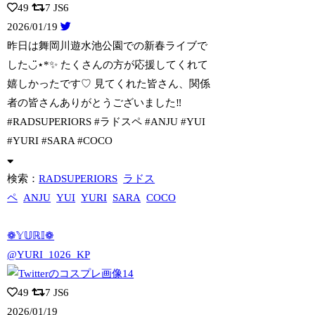
49
7
JS6
2026/01/19
昨日は舞岡川遊水池公園での新春ライブで
した◡̈⋆*✨ たくさんの方が応援してくれ
て
嬉しかったです♡ 見てくれた皆さん、関係
者の皆さんありがとうございました‼︎
#RADSUPERIORS #ラドスペ #ANJU #YUI
#YURI #SARA #COCO
検索：
RADSUPERIORS
ラドス
ペ
ANJU
YUI
YURI
SARA
COCO
❁𝕐𝕌ℝ𝕀❁
@YURI_1026_KP
49
7
JS6
2026/01/19