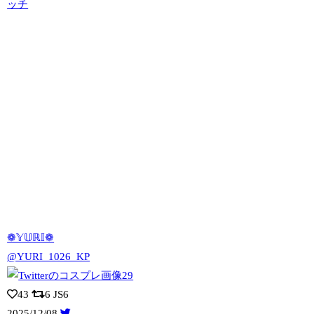
ッチ
❁𝕐𝕌ℝ𝕀❁
@YURI_1026_KP
43
6
JS6
2025/12/08