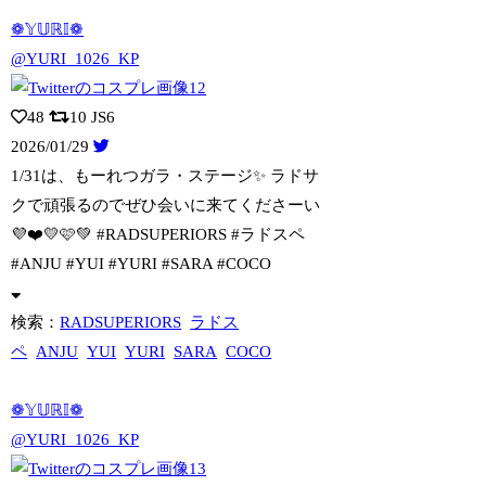
❁𝕐𝕌ℝ𝕀❁
@YURI_1026_KP
48
10
JS6
2026/01/29
1/31は、もーれつガラ・ステージ✨ ラドサ
クで頑張るのでぜひ会いに来てくださー
い
💜❤️💛🩷💚 #RADSUPERIORS #ラドスペ
#ANJU #YUI #YURI #SARA #COCO
検索：
RADSUPERIORS
ラドス
ペ
ANJU
YUI
YURI
SARA
COCO
❁𝕐𝕌ℝ𝕀❁
@YURI_1026_KP