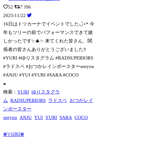
52
7
JS6
2025/11/22
16日はトツカーナでイベントでした◡̈⋆* 今
年もツリーの前でパフォーマンスでき
て嬉
しかったです✨🎄✨ 来てくれた皆さん、関
係者の皆さんありがとうございました‼︎
#YURI #ゆりスタグラム #RADSUPERIORS
#ラドスペ #おつかレインボースターseeyou
#ANJU #YUI #YURI #SARA #COCO
検索：
YURI
ゆりスタグラ
ム
RADSUPERIORS
ラドスペ
おつかレイ
ンボースター
seeyou
ANJU
YUI
YURI
SARA
COCO
❁𝕐𝕌ℝ𝕀❁