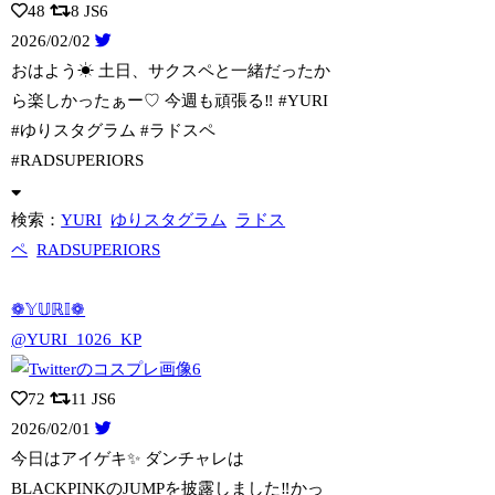
48
8
JS6
2026/02/02
おはよう☀ 土日、サクスペと一緒だったか
ら楽しかったぁー♡ 今週も頑張る‼︎ #
YURI
#ゆりスタグラム #ラドスペ
#RADSUPERIORS
検索：
YURI
ゆりスタグラム
ラドス
ペ
RADSUPERIORS
❁𝕐𝕌ℝ𝕀❁
@YURI_1026_KP
72
11
JS6
2026/02/01
今日はアイゲキ✨ ダンチャレは
BLACKPINKのJUMPを披露しました‼︎かっ