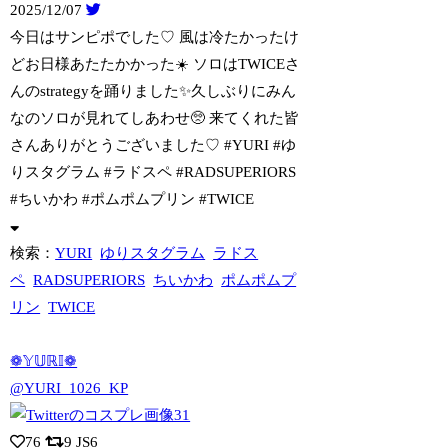
2025/12/07
今日はサンピポでした♡ 風は冷たかったけ
どお日様あたたかかった☀️ ソロはTWI
CEさ
んのstrategyを踊りました✨久しぶりにみん
なのソロが見れてしあわせ🥺 来てくれた皆
さんありがとうございました♡ #YURI #ゆ
りスタグラム #ラドスペ #RADSUPERIORS
#ちいかわ #ポムポムプリン #TWICE
検索：
YURI
ゆりスタグラム
ラドス
ペ
RADSUPERIORS
ちいかわ
ポムポムプ
リン
TWICE
❁𝕐𝕌ℝ𝕀❁
@YURI_1026_KP
76
9
JS6