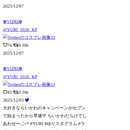
2025/12/07
❁𝕐𝕌ℝ𝕀❁
@YURI_1026_KP
76
9
JS6
2025/12/07
❁𝕐𝕌ℝ𝕀❁
@YURI_1026_KP
43
3
JS6
2025/12/03
大好きなちいかわのキャンペーンがセブン
で始まったから早速💛 ちいかわだらけでし
あ
わせー◡̈⋆* #YURI #ゆりスタグラム #ラ