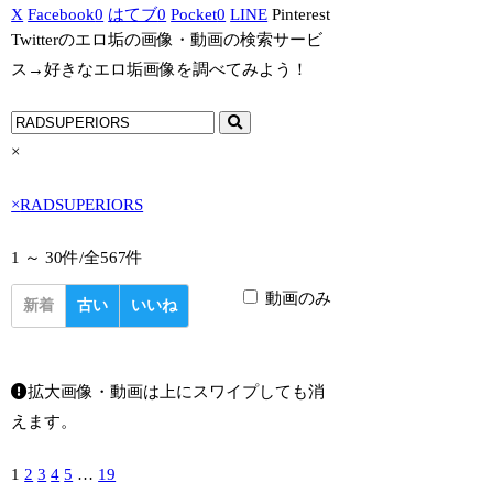
X
Facebook
0
はてブ
0
Pocket
0
LINE
Pinterest
Twitterのエロ垢の画像・動画の検索サービ
ス→好きなエロ垢画像を調べてみよう！
×
×
RADSUPERIORS
1 ～ 30件/
全567件
動画のみ
新着
古い
いいね
拡大画像・動画は上にスワイプしても消
えます。
1
2
3
4
5
…
19