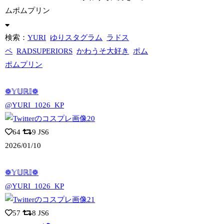
ムポムプリン
検索：
YURI
ゆりスタグラム
ラドス
ペ
RADSUPERIORS
かわうそ大好き
ポム
ポムプリン
❁𝕐𝕌ℝ𝕀❁
@YURI_1026_KP
64
9
JS6
2026/01/10
❁𝕐𝕌ℝ𝕀❁
@YURI_1026_KP
57
8
JS6