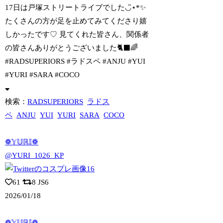
17日は戸塚ストリートライブでした◡̈⋆*✨
たくさんの方が足を止めてみてくださ
り嬉
しかったです♡ 見てくれた皆さん、関係者
の皆さんありがとうございました🐈‍⬛🌈
#RADSUPERIORS #ラドスペ #ANJU #YUI
#YURI #SARA #COCO
検索：
RADSUPERIORS
ラドス
ペ
ANJU
YUI
YURI
SARA
COCO
❁𝕐𝕌ℝ𝕀❁
@YURI_1026_KP
61
8
JS6
2026/01/18
❁𝕐𝕌ℝ𝕀❁