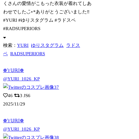
くさんの愛情がこもった衣装が着れてしあ
わせでした◡̈⋆*ありがとうございました‼︎
#YURI #ゆりスタグラム #ラドスペ
#RADSUPERIORS
検索：
YURI
ゆりスタグラム
ラドス
ペ
RADSUPERIORS
❁𝕐𝕌ℝ𝕀❁
@YURI_1026_KP
46
3
JS6
2025/11/29
❁𝕐𝕌ℝ𝕀❁
@YURI_1026_KP