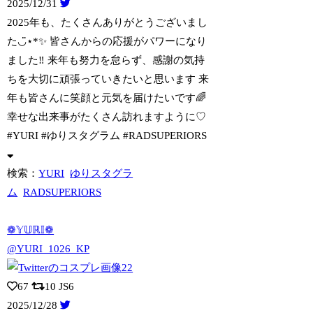
2025/12/31
2025年も、たくさんありがとうございまし
た◡̈⋆*✨ 皆さんからの応援がパワー
になり
ました‼︎ 来年も努力を怠らず、感謝の気持
ちを大切に頑張っていきたいと思います 来
年も皆さんに笑顔と元気を届けたいです🌈
幸せな出来事がたくさん訪れますように♡
#YURI #ゆりスタグラム #RADSUPERIORS
検索：
YURI
ゆりスタグラ
ム
RADSUPERIORS
❁𝕐𝕌ℝ𝕀❁
@YURI_1026_KP
67
10
JS6
2025/12/28