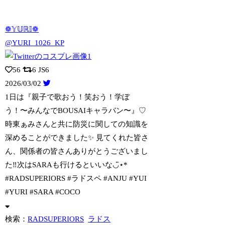
❁𝕐𝕌ℝ𝕀❁
@YURI_1026_KP
56
6
JS6
2026/03/02
1日は『親子で歌おう！笑おう！学ぼ
う！〜みんなでBOUSAIキャラバン〜』♡
時
東ぁみさんと共に防災に関しての知識を
深めることができました✨ 見てくれた皆さ
ん、関係者の皆さんありがとうございまし
た‼︎次はSARAも行けるといいな◡̈⋆*
#RADSUPERIORS #ラドスペ #ANJU #YUI
#YURI #SARA #COCO
検索：
RADSUPERIORS
ラドス