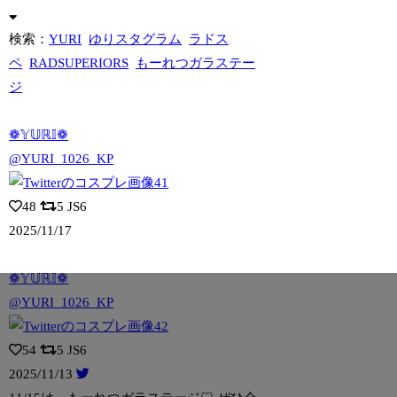
検索：
YURI
ゆりスタグラム
ラドス
ペ
RADSUPERIORS
もーれつガラステー
ジ
❁𝕐𝕌ℝ𝕀❁
@YURI_1026_KP
48
5
JS6
2025/11/17
❁𝕐𝕌ℝ𝕀❁
@YURI_1026_KP
54
5
JS6
2025/11/13