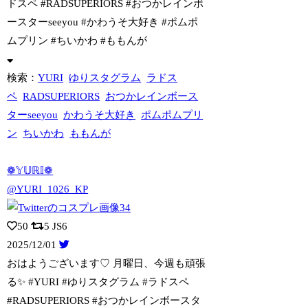
ドスペ #RADSUPERIORS #おつかレインボ
ースターseeyou #かわうそ大好き #ポムポ
ムプリン #ちいかわ #ももんが
検索：
YURI
ゆりスタグラム
ラドス
ペ
RADSUPERIORS
おつかレインボース
ターseeyou
かわうそ大好き
ポムポムプリ
ン
ちいかわ
ももんが
❁𝕐𝕌ℝ𝕀❁
@YURI_1026_KP
50
5
JS6
2025/12/01
おはようございます♡ 月曜日、今週も頑張
る✨ #YURI #ゆりスタグラム #ラ
ドスペ
#RADSUPERIORS #おつかレインボースタ