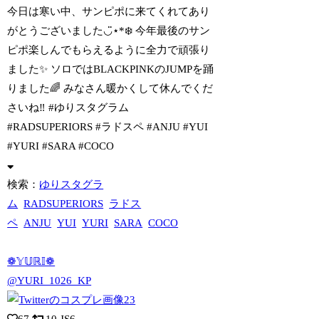
今日は寒い中、サンピポに来てくれてあり
がとうございました◡̈⋆*❄️ 今年最後の
サン
ピポ楽しんでもらえるように全力で頑張り
ました✨ ソロではBLACKPINKのJUMPを踊
りました🌈 みなさん暖かくして休んでくだ
さいね‼︎ #ゆりスタグラム
#RADSUPERIORS #ラドスペ #ANJU #YUI
#YURI #SARA #COCO
検索：
ゆりスタグラ
ム
RADSUPERIORS
ラドス
ペ
ANJU
YUI
YURI
SARA
COCO
❁𝕐𝕌ℝ𝕀❁
@YURI_1026_KP
67
10
JS6