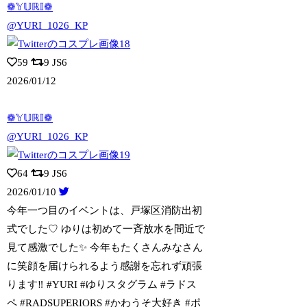
❁𝕐𝕌ℝ𝕀❁
@YURI_1026_KP
59
9
JS6
2026/01/12
❁𝕐𝕌ℝ𝕀❁
@YURI_1026_KP
64
9
JS6
2026/01/10
今年一つ目のイベントは、戸塚区消防出初
式でした♡ ゆりは初めて一斉放水を間近で
見
て感激でした✨ 今年もたくさんみなさん
に笑顔を届けられるよう感謝を忘れず頑張
ります‼︎ #YURI #ゆりスタグラム #ラドス
ペ #RADSUPERIORS #かわうそ大好き #ポ