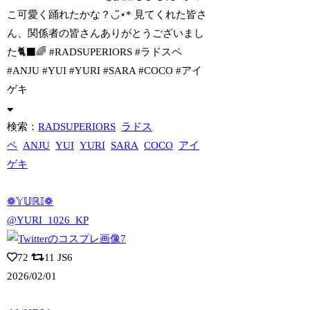
こ可愛く踊れたかな？◡̈⋆* 見てくれた皆さ
ん、関係者の皆さんありがとうございまし
た🐈‍⬛🌈 #RADSUPERIORS #ラドスペ
#ANJU #YUI #YURI #SARA #COCO #アイ
ゲキ
検索：
RADSUPERIORS
ラドス
ペ
ANJU
YUI
YURI
SARA
COCO
アイ
ゲキ
❁𝕐𝕌ℝ𝕀❁
@YURI_1026_KP
72
11
JS6
2026/02/01