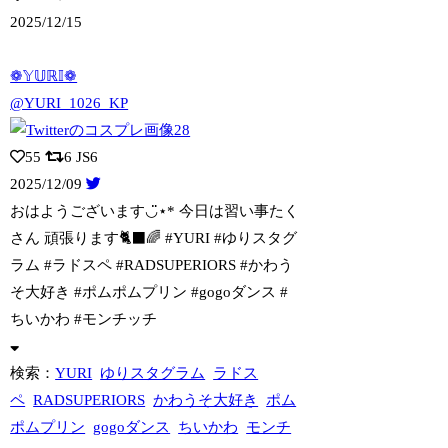
2025/12/15
❁𝕐𝕌ℝ𝕀❁
@YURI_1026_KP
55
6
JS6
2025/12/09
おはようございます◡̈⋆* 今日は習い事たく
さん 頑張ります🐈‍⬛🌈 #YUR
I #ゆりスタグ
ラム #ラドスペ #RADSUPERIORS #かわう
そ大好き #ポムポムプリン #gogoダンス #
ちいかわ #モンチッチ
検索：
YURI
ゆりスタグラム
ラドス
ペ
RADSUPERIORS
かわうそ大好き
ポム
ポムプリン
gogoダンス
ちいかわ
モンチ