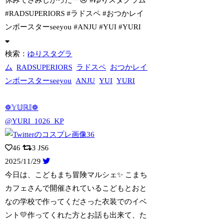
#RADSUPERIORS #ラドスペ #おつかレイ
ンボースターseeyou #ANJU #YUI #YURI
検索：
ゆりスタグラ
ム
RADSUPERIORS
ラドスペ
おつかレイ
ンボースターseeyou
ANJU
YUI
YURI
❁𝕐𝕌ℝ𝕀❁
@YURI_1026_KP
46
3
JS6
2025/11/29
今日は、こどもまち冒険マルシェ✨ こまち
カフェさんで開催されているこどもとおと
な
の学校で作ってくださった衣装でのイベ
ント💛作ってくれた方とお話も出来て、た