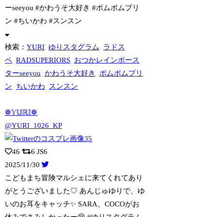
ーseeyou #かわうそ大好き #ポムポムプリ
ン #ちいかわ #スンスン
検索：
YURI
ゆりスタグラム
ラドス
ペ
RADSUPERIORS
おつかレインボース
ターseeyou
かわうそ大好き
ポムポムプリ
ン
ちいかわ
スンスン
❁𝕐𝕌ℝ𝕀❁
@YURI_1026_KP
46
6
JS6
2025/11/30
こどもまち冒険マルシェに来てくれてあり
がとうございました♡ あんじゅゆりで、ゆ
い
のお耳をキャッチ✨ SARA、COCOがお
休みでさみしかったー😢 #ゆりスタグラム