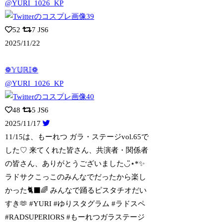
@YURI_1026_KP
52
7
JS6
2025/11/22
❁𝕐𝕌ℝ𝕀❁
@YURI_1026_KP
48
5
JS6
2025/11/17
11/15は、もーれつ ガラ・ステージvol.65で
した♡ 来てくれた皆さん、共
演者・関係者
の皆さん、ありがとうございました◡̈⋆*✨
ラドサクこっこのみんなでだったから楽し
かった🐈‍⬛🌈 みんなで踊るピスタチオだい
すき🫶 #YURI #ゆりスタグラム #ラドスペ
#RADSUPERIORS #もーれつガラステージ