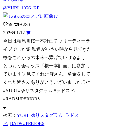
@YURI_1026_KP
59
9
JS6
2026/01/12
今日は柏尾川桜一本計画チャリーティーラ
イブでした🌸 私達が小さい時から見てきた
桜
をこれからの未来へ繋げていけるよう、
とつもり会キッズ「桜一本計画」に参加し
ています✨ 見てくれた皆さん、募金をして
くれた皆さんありがとうございました◡̈⋆*
#YURI #ゆりスタグラム #ラドスペ
#RADSUPERIORS
検索：
YURI
ゆりスタグラム
ラドス
ペ
RADSUPERIORS