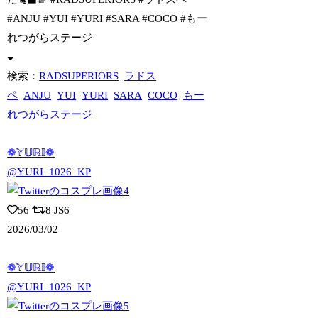
#ANJU #YUI #YURI #SARA #COCO #もー
れつがらステージ
検索：
RADSUPERIORS
ラドス
ペ
ANJU
YUI
YURI
SARA
COCO
もー
れつがらステージ
❁𝕐𝕌ℝ𝕀❁
@YURI_1026_KP
56
8
JS6
2026/03/02
❁𝕐𝕌ℝ𝕀❁
@YURI_1026_KP