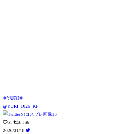
❁𝕐𝕌ℝ𝕀❁
@YURI_1026_KP
61
8
JS6
2026/01/18