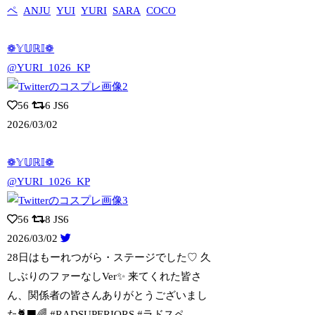
ペ
ANJU
YUI
YURI
SARA
COCO
❁𝕐𝕌ℝ𝕀❁
@YURI_1026_KP
56
6
JS6
2026/03/02
❁𝕐𝕌ℝ𝕀❁
@YURI_1026_KP
56
8
JS6
2026/03/02
28日はもーれつがら・ステージでした♡ 久
しぶりのファーなしVer✨ 来てくれた
皆さ
ん、関係者の皆さんありがとうございまし
た🐈‍⬛🌈 #RADSUPERIORS #ラドスペ