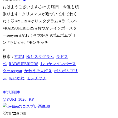
おはようございます◡̈⋆* 月曜日、今週も頑
張ります‼︎ クリスマスが近づいて来
てわく
わく♡ #YURI #ゆりスタグラム #ラドスペ
#RADSUPERIORS #おつかレインボースタ
ーseeyou #かわうそ大好き #ポムポムプリ
ン #ちいかわ #モンチッチ
検索：
YURI
ゆりスタグラム
ラドス
ペ
RADSUPERIORS
おつかレインボース
ターseeyou
かわうそ大好き
ポムポムプリ
ン
ちいかわ
モンチッチ
❁𝕐𝕌ℝ𝕀❁
@YURI_1026_KP
76
9
JS6