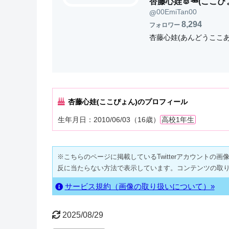
杏藤心娃🐰🥕(ここぴ
00EmiTan00
@
8,294
フォロワー
杏藤心娃(あんどうここあ)🐰
杏藤心娃(ここぴょん)のプロフィール
生年月日：2010/06/03（16歳）
高校1年生
※こちらのページに掲載しているTwitterアカウントの画像・動
反に当たらない方法で表示しています。コンテンツの取
サービス規約（画像の取り扱いについて）»
2025/08/29