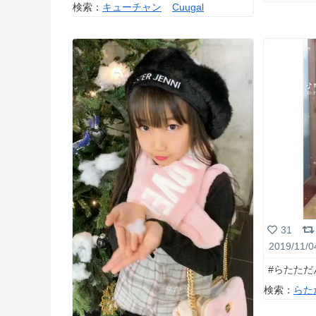
検索：
キューチャン
Cuugal
31
2019/11/0
#らたただん
検索：
らた