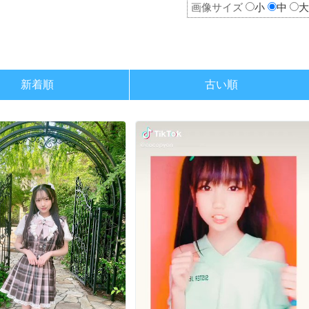
画像サイズ
小
中
大
新着順
古い順