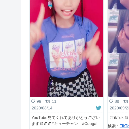
96
11
89
2020/08/14
2020/09/2
YouTube見てくれてありがとうござい
#TikTok 
ます🐰💕💕#キューチャン #Cuugal
検索：
TikT