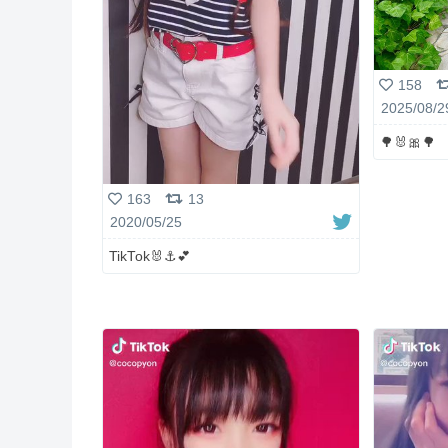
158
2025/08/2
🌳🐰🎀🌳
163
13
2020/05/25
TikTok🐰⚓️💕