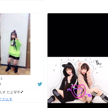
4
4
す だよ🐻🐰💕
ただんす