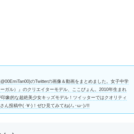
00EmiTan00)のTwitterの画像＆動画をまとめました。女子中学
ーーガル）』のクリエイターモデル、ここぴょん。2010年生まれ
な瞳が印象的な超絶美少女キッズモデル！ツイッターではクオリティ
中( ·∀·)！ぜひ見てみてね(ﾉ｡･ω･)ﾉ!!