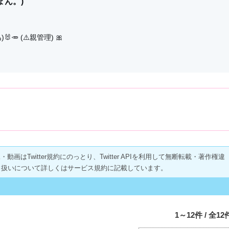
ょん。)
🥕 (⚠️親管理) 🎀
画はTwitter規約にのっとり、Twitter APIを利用して無断転載・著作権違
り扱いについて詳しくはサービス規約に記載しています。
1～12件 / 全12