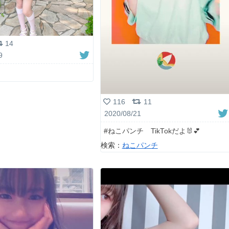
14
9
116
11
2020/08/21
#ねこパンチ TikTokだよ🐰💕
検索：
ねこパンチ