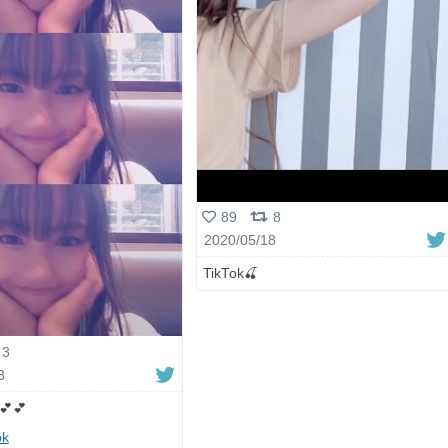
89
8
2020/05/18
TikTok🍒
3
3
💕💕
ok