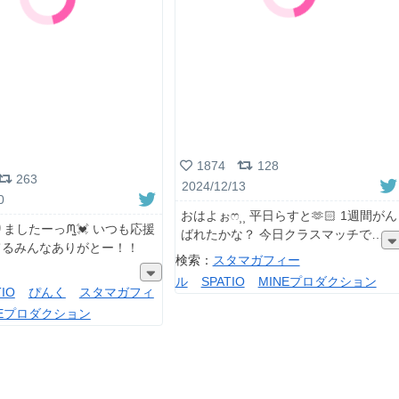
1874
128
263
2024/12/13
0
おはよぉෆ⸒⸒ 平日らすと︎🫶🏻 1週間がん
ましたーっᙏ̤̫💓 いつも応援
ばれたかな？ 今日クラスマッチで
てるみんなありがとー！！
検索：
スタマガフィー
ル
SPATIO
MINEプロダクション
TIO
ぴんく
スタマガフィ
NEプロダクション