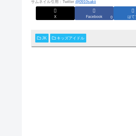
サムネイル引用：Twitter
@0910sakii
X
Facebook
はて
0
JK
キッズアイドル