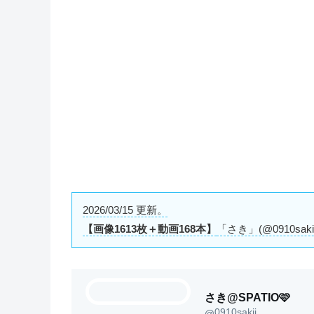
2026/03/15 更新。
【画像1613枚＋動画168本】
「さき」(@0910sa
さき@SPATIO🩷
0910sakii
@