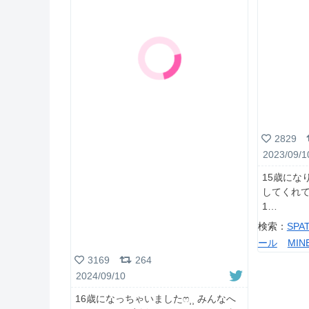
2829
2023/09/1
15歳になり
してくれ
1
検索：
SPA
ール
MI
3169
264
2024/09/10
16歳になっちゃいましたෆ⸒⸒ みんなへ