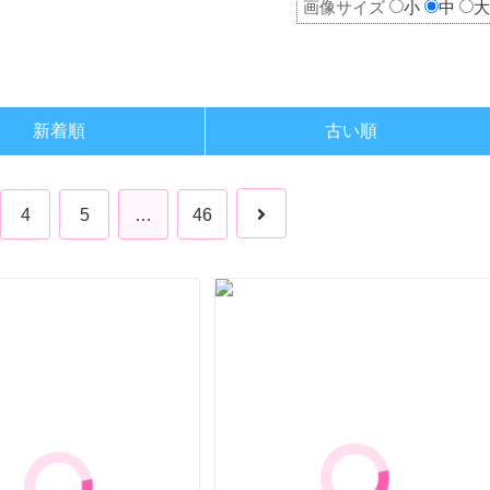
画像サイズ
小
中
大
新着順
古い順
4
5
…
46