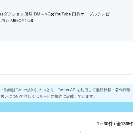
Eプロダクション所属 DM→NG✖️YouTube 臼杵ケーブルテレビ
t.co/J6kOY4itz9
画はTwitter規約にのっとり、Twitter APIを利用して無断転載・著作権違
り扱いについて詳しくはサービス規約に記載しています。
1～30件 / 全1365