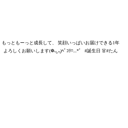
、 もっともーっ
と成長して、 笑顔いっぱいお届けできる1年
ろしくお願いします(❁ᴗ͈ˬᴗ͈)ﾍﾟｺﾘ♡...*゜ #誕生日 👗#たん