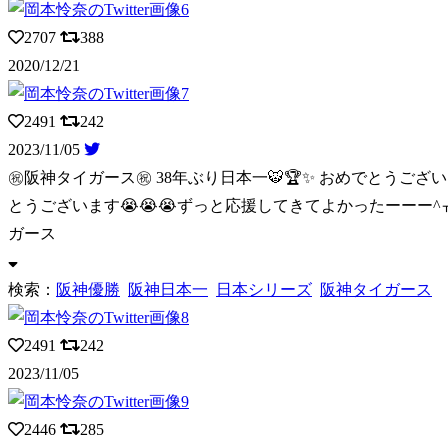
2707
388
2020/12/21
2491
242
2023/11/05
㊗️阪神タイガース㊗️ 38年ぶり日本一🐯🏆✨️ おめでとうござ
とうございます😭😭😭ずっと応援してきてよかったーーー^ㅠㅠ
ガース
検索：
阪神優勝
阪神日本一
日本シリーズ
阪神タイガース
2491
242
2023/11/05
2446
285