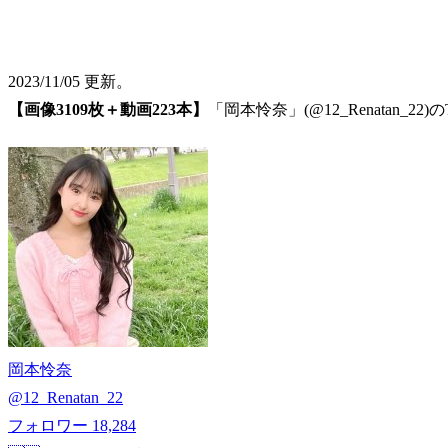
2023/11/05 更新。
【画像3109枚＋動画223本】
「岡本怜奈」(@12_Renatan_2
岡本怜奈
@
12_Renatan_22
フォロワー
18,284