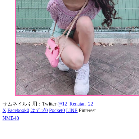
サムネイル引用：Twitter
@12_Renatan_22
X
Facebook
0
はてブ
0
Pocket
0
LINE
Pinterest
NMB48