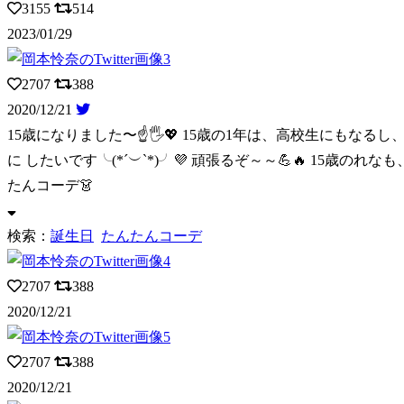
3155
514
2023/01/29
2707
388
2020/12/21
15歳になりました〜☝️🖐💖 15歳の1年は、高校生にもなるし
に したいです╰(*´︶`*)╯💜 頑張るぞ～～💪🔥 15歳のれなも、 よ
たんコーデ👗
検索：
誕生日
たんたんコーデ
2707
388
2020/12/21
2707
388
2020/12/21