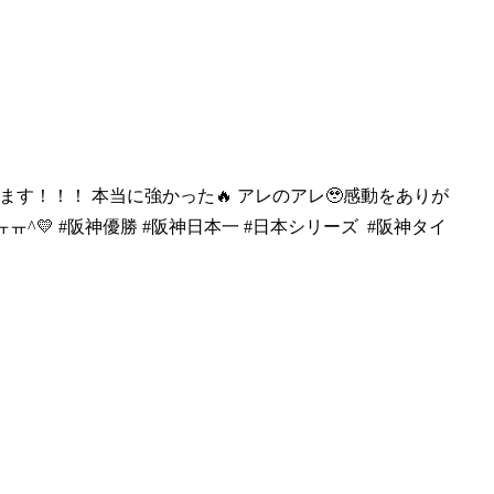
います！！！ 本
当に強かった🔥 アレのアレ🥹感動をありが
^💛 #阪神優勝 #阪神日本一 #日本シリーズ #阪神タイ