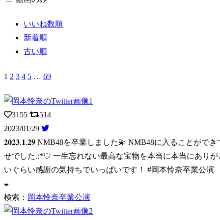
いいね数順
新着順
古い順
1
2
3
4
5
…
69
3155
514
2023/01/29
𝟐𝟎𝟐𝟑.𝟏.𝟐𝟗 NMB48を卒業しました💫 NMB48に入ることがで
せでした.:*♡ 一生忘れない最高な宝物を本当に本当にあり
いぐらい感謝の気持ちでいっぱいです！ #岡本怜奈卒業公演
検索：
岡本怜奈卒業公演