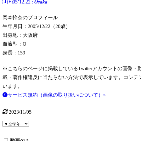
🇯🇵05’12.22 : 𝑶𝒔𝒂𝒌𝒂
岡本怜奈のプロフィール
生年月日：2005/12/22（20歳）
出身地：大阪府
血液型：O
身長：159
※こちらのページに掲載しているTwitterアカウントの画像・動画はT
載・著作権違反に当たらない方法で表示しています。コンテ
います。
サービス規約（画像の取り扱いについて）»
2023/11/05
動画のみ