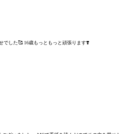
した🥰 16歳もっと
もっと頑張ります❣️