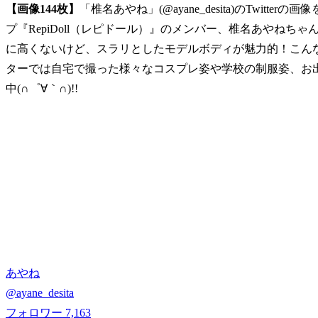
【画像144枚】
「椎名あやね」(@ayane_desita)のTwit
プ『RepiDoll（レピドール）』のメンバー、椎名あやねちゃん
に高くないけど、スラリとしたモデルボディが魅力的！こんなに
ターでは自宅で撮った様々なコスプレ姿や学校の制服姿、お
中(∩゜∀｀∩)!!
あやね
@
ayane_desita
フォロワー
7,163