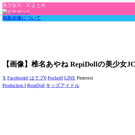
美少女JS・JCまとめ
掲載画像について
【画像】椎名あやね RepiDollの美少
X
Facebook
0
はてブ
0
Pocket
0
LINE
Pinterest
Production I
RepiDoll
キッズアイドル