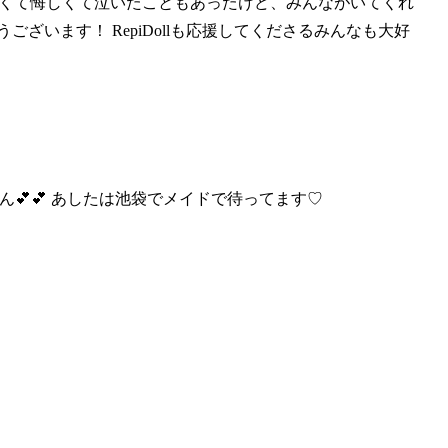
なくて悔しくて泣いたこ
ともあったけど、みんながいてくれ
ざいます！ RepiDollも応援してくださるみんなも大好
💕💕 あ
したは池袋でメイドで待ってます♡