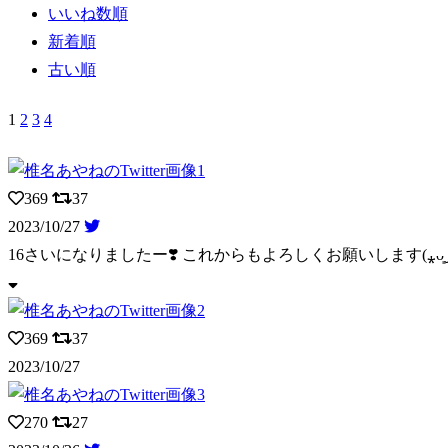
いいね数順
新着順
古い順
1
2
3
4
369
37
2023/10/27
16さいになりましたー❣️ これからもよろしくお願いします(⁎ᴗ͈ˬᴗ
369
37
2023/10/27
270
27