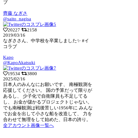
ブ
齊藤 なぎさ
@saito_nagisa
20227
2158
2019/03/16
なぎささん、中学校を卒業しました✨ #イ
コラブ
Kapo
@KapoAkatsuki
19534
3800
2025/02/16
日本人のみんなにお願いです、 南極観測を
応援してください。 国の予算だって限り
が
あるし、 少子化で自衛隊員も不足してる
し、 お金が儲かるプロジェクトじゃない。
でも南極観測は戦後苦しい1956年に みんな
でお金を出して小さな船を改造して、 力を
合わせて無理をして始めた、日本の誇り。
全アカウント画像一覧へ