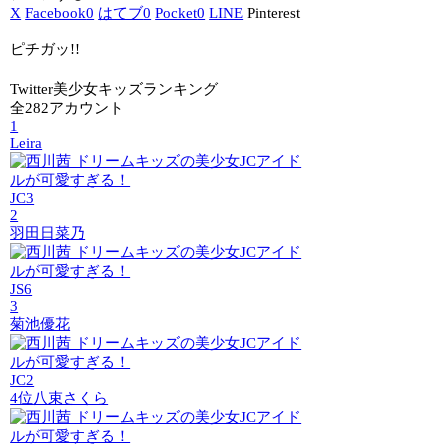
X
Facebook
0
はてブ
0
Pocket
0
LINE
Pinterest
ピチガッ!!
Twitter美少女キッズランキング
全282アカウント
1
Leira
JC3
2
羽田日菜乃
JS6
3
菊池優花
JC2
4位
八束さくら