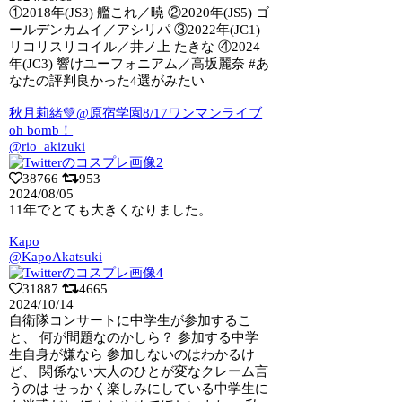
①2018年(JS3) 艦これ／暁 ②2020年(JS5) ゴ
ールデンカムイ／ア
シリパ ③2022年(JC1)
リコリスリコイル／井ノ上 たきな ④2024
年(JC3) 響けユーフォニアム／高坂麗奈 #あ
なたの評判良かった4選がみたい
秋月莉緒💚@原宿学園8/17ワンマンライブ
oh bomb！
@rio_akizuki
38766
953
2024/08/05
11年でとても大きくなりました。
Kapo
@KapoAkatsuki
31887
4665
2024/10/14
自衛隊コンサートに中学生が参加するこ
と、 何が問題なのかしら？ 参加する中学
生自
身が嫌なら 参加しないのはわかるけ
ど、 関係ない大人のひとが変なクレーム言
うのは せっかく楽しみにしている中学生に