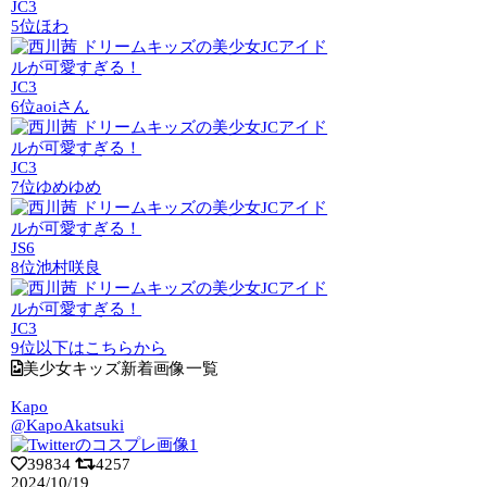
JC3
5位
ほわ
JC3
6位
aoiさん
JC3
7位
ゆめゆめ
JS6
8位
池村咲良
JC3
9位以下はこちらから
美少女キッズ新着画像一覧
Kapo
@KapoAkatsuki
39834
4257
2024/10/19