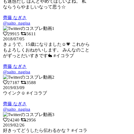
も迷惑だし ほんとやめてほしいよね。 私
ならうらやましいなって思う☆
齊藤 なぎさ
@saito_nagisa
29915
5611
2018/07/05
きょうで、15歳になりました☺️💗 これから
もよろしくおねがいします。 みん
なのこと
がずっとだいすきです🐇 #イコラブ
齊藤 なぎさ
@saito_nagisa
27187
3588
2019/03/09
ウインク☺︎ #イコラブ
齊藤 なぎさ
@saito_nagisa
24240
2956
2019/02/26
好きってどうしたら伝わるかな？ #イコラ