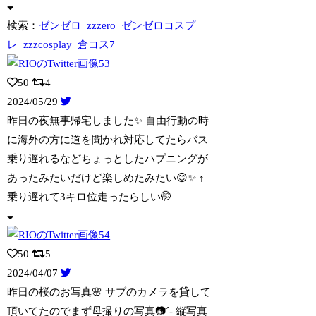
検索：
ゼンゼロ
zzzero
ゼンゼロコスプ
レ
zzzcosplay
倉コス7
50
4
2024/05/29
昨日の夜無事帰宅しました✨ 自由行動の時
に海外の方に道を聞かれ対応してたらバス
乗
り遅れるなどちょっとしたハプニングが
あったみたいだけど楽しめたみたい😊✨ ↑
乗り遅れて3キロ位走ったらしい🤭
50
5
2024/04/07
昨日の桜のお写真🌸 サブのカメラを貸して
頂いてたのでまず母撮りの写真📷´- 縦
写真