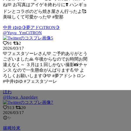
ね🫶 お写真はアイゲキ終わりに❣️ ハンギョ
ドンとコラボのどら焼き屋さん行ったよ🥰
美味しくて可愛かった🩵 #聖那
中井 ゆゆ🍋夢アドCiTRON🍋
@Yuyu_YmCiTRON
91
2
2026/03/17
🩵フェスタソーレさん🩵 ご予約ありがとう
ございました🙏 午後からなのでお時間お
間
違えなく～ ３月は１回しかない撮影📸チャ
ンス なので一生懸命がんばります💪🩵 よ
ろしくお願いします🍋🩵 #夢アドシトロン
#中井ゆゆ #フェスタソーレ
ほわ
@Howa_Angelday
313
20
2026/03/17
😊✨
篠﨑玲來