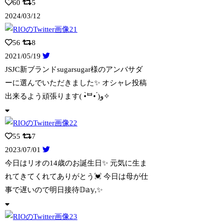
60
5
2024/03/12
56
8
2021/05/19
JSJC新ブランドsugarsugar様のアンバサダ
ーに選んでいただきました✨
オシャレ投稿
出来るよう頑張ります( •̀ᄇ• ́)ﻭ✧
55
7
2023/07/01
今日はリオの14歳のお誕生日✨ 元気に生ま
れてきてくれてありがとう💓 今日は母が
仕
事で遅いので明日接待𝔻𝕒𝕪,✨