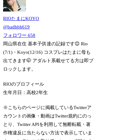
RIOたまにKOYO
@
badhbh619
フォロワー
658
岡山県在住 基本子供達の記録です😊 Rio
(7/1)・Koyo(12/16) コスプレはたまに母も
出てきます🤭 アダルト系載せてる方は即ブ
ロックします。
RIOのプロフィール
生年月日：
高校2年生
※こちらのページに掲載しているTwitterア
カウントの画像・動画はTwitter規約にのっ
とり、Twitter APIを利用して無断転載・著
作権違反に当たらない方法で表示していま