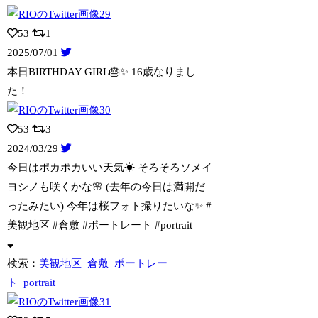
53
1
2025/07/01
本日BIRTHDAY GIRL🎂✨ 16歳なりまし
た！
53
3
2024/03/29
今日はポカポカいい天気☀ そろそろソメイ
ヨシノも咲くかな🌸 (去年の今日は満開
だ
ったみたい) 今年は桜フォト撮りたいな✨ #
美観地区 #倉敷 #ポートレート #portrait
検索：
美観地区
倉敷
ポートレー
ト
portrait