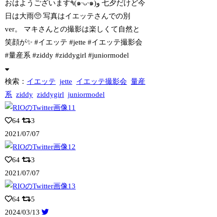
おはようございます٩(๑ᵕᴗᵕ๑)و 七夕だけど今
日は大雨🥺 写真はイエッテ
さんでの別
ver。 マキさんとの撮影は楽しくて自然と
笑顔が✨ #イエッテ #jette #イエッテ撮影会
#量産系 #ziddy #ziddygirl #juniormodel
検索：
イエッテ
jette
イエッテ撮影会
量産
系
ziddy
ziddygirl
juniormodel
64
3
2021/07/07
64
3
2021/07/07
64
5
2024/03/13