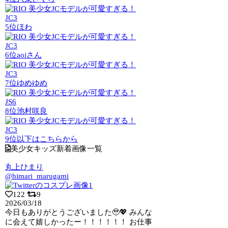
JC3
5位
ほわ
JC3
6位
aoiさん
JC3
7位
ゆめゆめ
JS6
8位
池村咲良
JC3
9位以下はこちらから
美少女キッズ新着画像一覧
丸上ひまり
@himari_marugami
122
9
2026/03/18
今日もありがとうございました🥹💖 みんな
に会えて嬉しかったー！！！！！！ お仕事