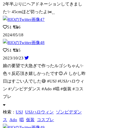
2年半ぶりにヘアドネーションしてきまし
た✨ 45cmほど切ったよ✂️⸒⸒
51
6
2024/05/18
51
5
2023/10/23
娘の要望で大急ぎで作ったルゴシちゃん✨
色々反応頂き嬉しかったです😊🎶 しかし昨
日はすごい人でした😅 #USJ #USJハロウィ
ン #ゾンビデダンス #Ado #唱 #仮装 #コス
プレ
検索：
USJ
USJハロウィン
ゾンビデダン
ス
Ado
唱
仮装
コスプレ