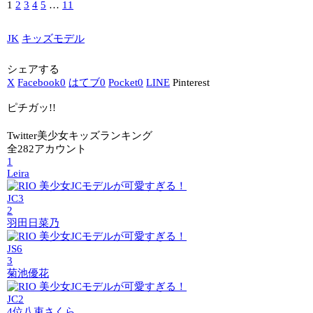
1
2
3
4
5
…
11
JK
キッズモデル
シェアする
X
Facebook
0
はてブ
0
Pocket
0
LINE
Pinterest
ピチガッ!!
Twitter美少女キッズランキング
全282アカウント
1
Leira
JC3
2
羽田日菜乃
JS6
3
菊池優花
JC2
4位
八束さくら