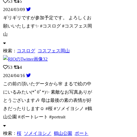
53
5
2024/03/09
ギリギリですが参加予定です。 よろしくお
願いいたします✨ #コスログ #コスフェ
ス岡
山
検索：
コスログ
コスフェス岡山
53
4
2024/04/16
この前の頂いたデータから🌸 まるで絵の中
にいるみたい(*ﾟ0ﾟ*)✨ 素敵なお
写真ありが
とうございます🎶 母は最後の素の表情が好
きだったりします☺️ #桜 #ソメイヨシノ #鶴
山公園 #ポートレート #portrait
検索：
桜
ソメイヨシノ
鶴山公園
ポート