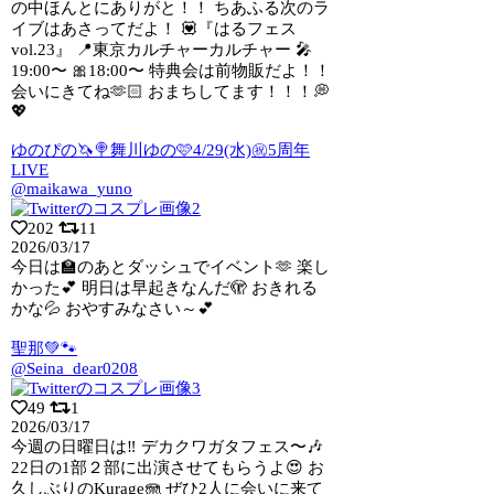
の中ほんとにありがと！！ ちあふる次のラ
イブはあさってだよ！ 💟『はるフェス
vol.23』 📍東京カルチャーカルチャー 🎤
19:00〜 🎀18:00〜 特典会は前物販だよ！！
会いにきてね🫶🏻 おまちしてます！！！💭
💖
ゆのぴの🦄🍭舞川ゆの🩷4/29(水)㊗5周年
LIVE
@maikawa_yuno
202
11
2026/03/17
今日は🏫のあとダッシュでイベント🫶 楽し
かった💕 明日は早起きなんだ🫣 おきれる
かな💦 おやすみなさい～💕
聖那💚🐾
@Seina_dear0208
49
1
2026/03/17
今週の日曜日は‼️ デカクワガタフェス〜🎶
22日の1部２部に出演させてもらうよ
😍 お
久しぶりのKurage🪼 ぜひ2人に会いに来て