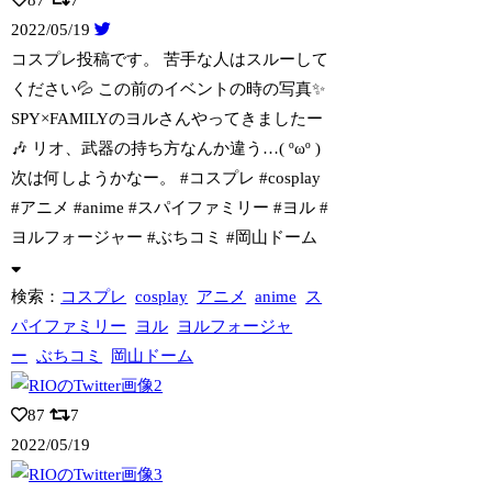
2022/05/19
コスプレ投稿です。 苦手な人はスルーして
ください💦 この前のイベントの時の写真
✨
SPY×FAMILYのヨルさんやってきましたー
🎶 リオ、武器の持ち方なんか違う…( ºωº )
次は何しようかなー。 #コスプレ #cosplay
#アニメ #anime #スパイファミリー #ヨル #
ヨルフォージャー #ぶちコミ #岡山ドーム
検索：
コスプレ
cosplay
アニメ
anime
ス
パイファミリー
ヨル
ヨルフォージャ
ー
ぶちコミ
岡山ドーム
87
7
2022/05/19