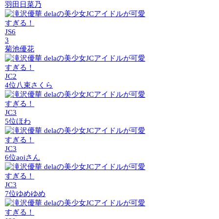
羽田日菜乃
JS6
3
菊池優花
JC2
4位
八束さくら
JC3
5位
ほわ
JC3
6位
aoiさん
JC3
7位
ゆめゆめ