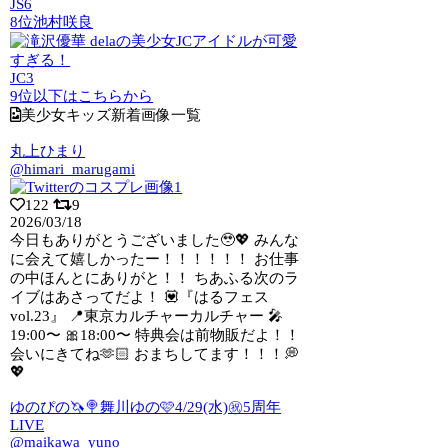
JS6
8位
池村咲良
JC3
9位以下はこちらから
美少女キッズ新着画像一覧
丸上ひまり
@himari_marugami
122
9
2026/03/18
今日もありがとうございました🥹💖 みんな
に会えて嬉しかったー！！！！！！ お仕事
の中ほんとにありがと！！ ちあふる次のラ
イブはあさってだよ！ 💟『はるフェス
vol.23』 📍東京カルチャーカルチャー 🎤
19:00〜 🎀18:00〜 特典会は前物販だよ！！
会いにきてね🫶🏻 おまちしてます！！！💭
💖
ゆのぴの🦄🍭舞川ゆの🩷4/29(水)㊗5周年
LIVE
@maikawa_yuno