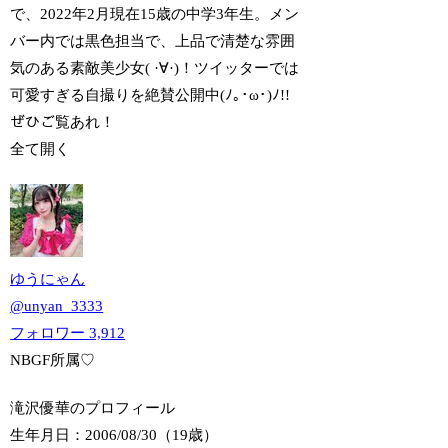
で、2022年2月現在15歳の中学3年生。メン
バー内では黒色担当で、上品で清楚な雰囲
気のある素敵美少女( ·∀·)！ツイッターでは
可愛すぎる自撮りを絶賛公開中(ﾉ｡･ω･)ﾉ!!
ぜひご覧あれ！
全て開く
ゆうにゃん
@
unyan_3333
フォロワー
3,912
NBGF所属♡
滝沢優華のプロフィール
生年月日：2006/08/30（19歳）