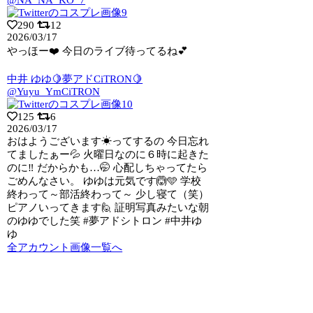
290
12
2026/03/17
やっほー❤️ 今日のライブ待ってるね💕︎
中井 ゆゆ🍋夢アドCiTRON🍋
@Yuyu_YmCiTRON
125
6
2026/03/17
おはようございます☀ってするの 今日忘れ
てましたぁー💦 火曜日なのに６時に起きた
のに‼️ だからかも…🤭 心配しちゃってたら
ごめんなさい。 ゆゆは元気です🙆🩵 学校
終わって～部活終わって～ 少し寝て（笑）
ピアノいってきます🙋 証明写真みたいな朝
のゆゆでした笑 #夢アドシトロン #中井ゆ
ゆ
全アカウント画像一覧へ