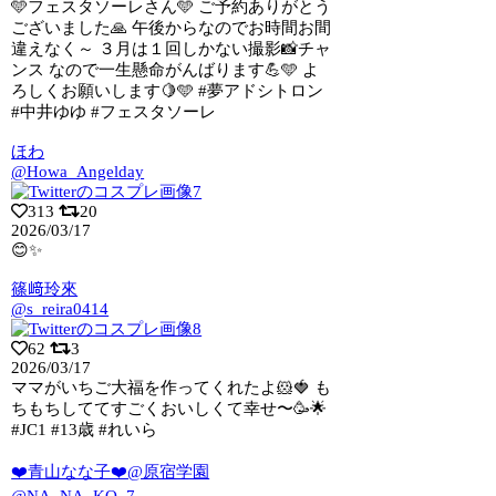
🩵フェスタソーレさん🩵 ご予約ありがとう
ございました🙏 午後からなのでお時間お
間
違えなく～ ３月は１回しかない撮影📸チャ
ンス なので一生懸命がんばります💪🩵 よ
ろしくお願いします🍋🩵 #夢アドシトロン
#中井ゆゆ #フェスタソーレ
ほわ
@Howa_Angelday
313
20
2026/03/17
😊✨
篠﨑玲來
@s_reira0414
62
3
2026/03/17
ママがいちご大福を作ってくれたよ🐹🍓 も
ちもちしててすごくおいしくて幸せ〜🥳🌟
#JC1 #13歳 #れいら
❤️青山なな子❤️@原宿学園
@NA_NA_KO_7