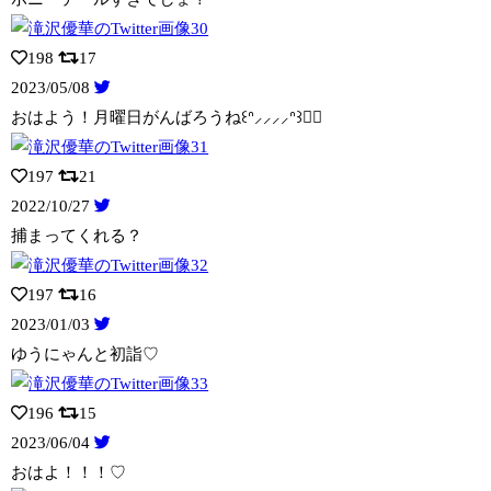
198
17
2023/05/08
おはよう！月曜日がんばろうね꒰ᐢ⸝⸝⸝⸝ᐢ꒱✊🏻
197
21
2022/10/27
捕まってくれる？
197
16
2023/01/03
ゆうにゃんと初詣♡
196
15
2023/06/04
おはよ！！！♡