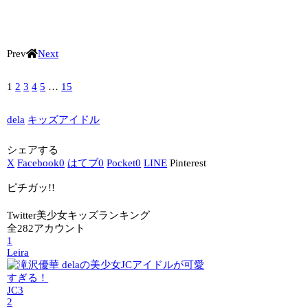
Prev
Next
1
2
3
4
5
…
15
dela
キッズアイドル
シェアする
X
Facebook
0
はてブ
0
Pocket
0
LINE
Pinterest
ピチガッ!!
Twitter美少女キッズランキング
全282アカウント
1
Leira
JC3
2