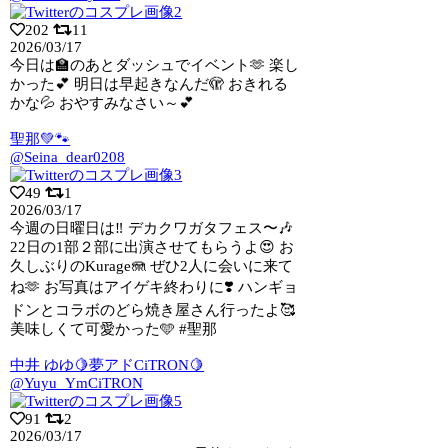
202
11
2026/03/17
今日は🏫のあとダッシュでイベント🫶 楽し
かった💕 明日は早起きなんだ🫣 おきれる
かな💦 おやすみなさい～💕
聖那💚🐾
@Seina_dear0208
49
1
2026/03/17
今週の日曜日は‼️ デカクワガタフェス〜🎶
22日の1部２部に出演させてもらうよ
😍 お
久しぶりのKurage🪼 ぜひ2人に会いに来て
ね🫶 お写真はアイゲキ終わりに❣️ ハンギョ
ドンとコラボのどら焼き屋さん行ったよ🥰
美味しくて可愛かった🩵 #聖那
中井 ゆゆ🍋夢アドCiTRON🍋
@Yuyu_YmCiTRON
91
2
2026/03/17