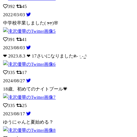
392
45
2022/03/03
中学校卒業しました( ᵒ̴̶̷̤-ᵒ̴̶̷̤ )🌸
391
41
2023/08/03
❤︎ 2023.8.3 ❤︎ 17さいになりましたฅ- ·̫ - ̳^
335
17
2024/08/27
18歳、初めてのナイトプール💗
335
25
2023/08/17
ゆうにゃんと夏始める？