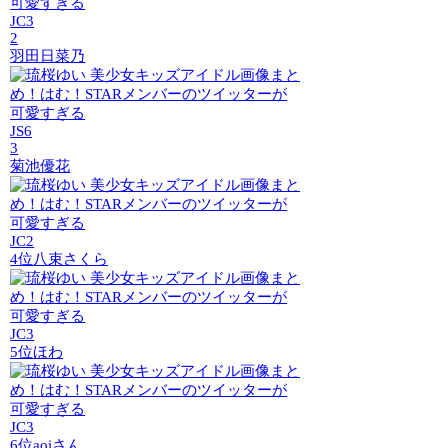
JC3
2
羽田日菜乃
JS6
3
菊池優花
JC2
4位
八束さくら
JC3
5位
ほわ
JC3
6位
aoiさん