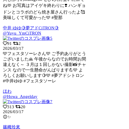
ね🫶 お写真はアイゲキ終わりに❣️ ハンギョ
ドンとコラボのどら焼き屋さん行ったよ🥰
美味しくて可愛かった🩵 #聖那
中井 ゆゆ🍋夢アドCiTRON🍋
@Yuyu_YmCiTRON
91
2
2026/03/17
🩵フェスタソーレさん🩵 ご予約ありがとう
ございました🙏 午後からなのでお時間お
間
違えなく～ ３月は１回しかない撮影📸チャ
ンス なので一生懸命がんばります💪🩵 よ
ろしくお願いします🍋🩵 #夢アドシトロン
#中井ゆゆ #フェスタソーレ
ほわ
@Howa_Angelday
313
20
2026/03/17
😊✨
篠﨑玲來