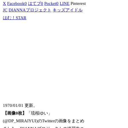
X
Facebook
0
はてブ
0
Pocket
0
LINE
Pinterest
JC
DIANNAプロジェクト
キッズアイドル
はむ！STAR
1970/01/01 更新。
【画像0枚】
「琉桜ゆい」
(@DP_MIRAIYUI)のTwitterの画像をまとめ