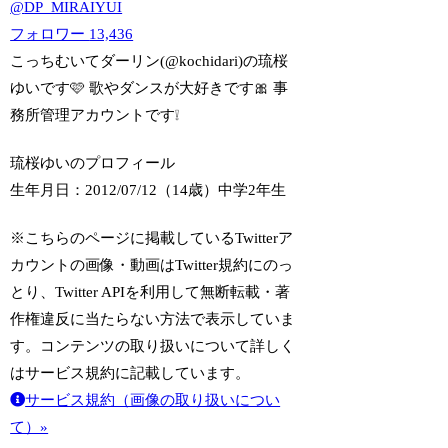
@
DP_MIRAIYUI
フォロワー
13,436
こっちむいてダーリン(@kochidari)の琉桜
ゆいです🩷️ 歌やダンスが大好きです🎀 事
務所管理アカウントです❕
琉桜ゆいのプロフィール
生年月日：2012/07/12（14歳）
中学2年生
※こちらのページに掲載しているTwitterア
カウントの画像・動画はTwitter規約にのっ
とり、Twitter APIを利用して無断転載・著
作権違反に当たらない方法で表示していま
す。コンテンツの取り扱いについて詳しく
はサービス規約に記載しています。
サービス規約（画像の取り扱いについ
て）»