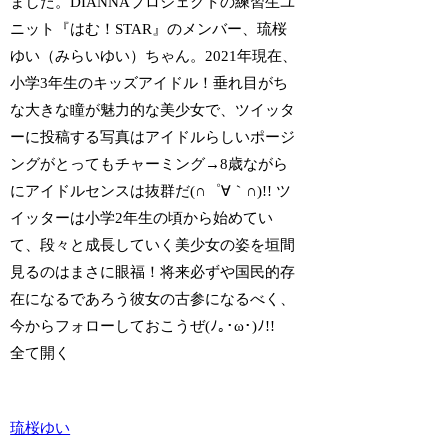
ました。DIANNAプロジェクトの練習生ユ
ニット『はむ！STAR』のメンバー、琉桜
ゆい（みらいゆい）ちゃん。2021年現在、
小学3年生のキッズアイドル！垂れ目がち
な大きな瞳が魅力的な美少女で、ツイッタ
ーに投稿する写真はアイドルらしいポージ
ングがとってもチャーミング→8歳ながら
にアイドルセンスは抜群だ(∩゜∀｀∩)!! ツ
イッターは小学2年生の頃から始めてい
て、段々と成長していく美少女の姿を垣間
見るのはまさに眼福！将来必ずや国民的存
在になるであろう彼女の古参になるべく、
今からフォローしておこうぜ(ﾉ｡･ω･)ﾉ!!
全て開く
琉桜ゆい