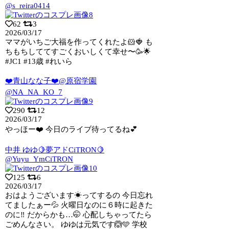
@s_reira0414
62
3
2026/03/17
ママがいちご大福を作ってくれたよ🐹🍓 も
ちもちしててすごくおいしくて幸せ〜🥳🌟
#JC1 #13歳 #れいら
❤️青山なな子❤️@原宿学園
@NA_NA_KO_7
290
12
2026/03/17
やっほー❤️ 今日のライブ待ってるね💕︎
中井 ゆゆ🍋夢アドCiTRON🍋
@Yuyu_YmCiTRON
125
6
2026/03/17
おはようございます☀ってするの 今日忘れ
てましたぁー💦 火曜日なのに６時に起きた
のに‼️ だからかも…🤭 心配しちゃってたら
ごめんなさい。 ゆゆは元気です🙆🩵 学校