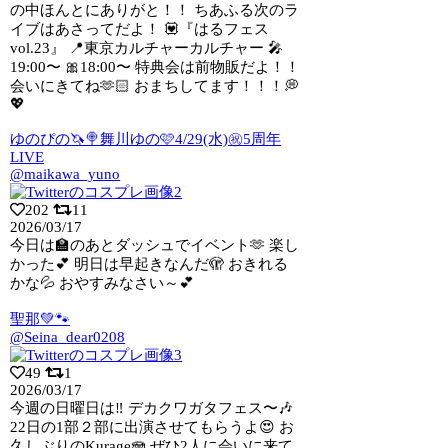
の中ほんとにありがと！！ ちあふる次のラ
イブはあさってだよ！ 💟『はるフェス
vol.23』 📍東京カルチャーカルチャー 🎤
19:00〜 🎀18:00〜 特典会は前物販だよ！！
会いにきてね🫶🏻 おまちしてます！！！💭
💖
ゆのぴの🦄🍭舞川ゆの🩷4/29(水)㊗5周年
LIVE
@maikawa_yuno
202
11
2026/03/17
今日は🏫のあとダッシュでイベント🫶 楽し
かった💕 明日は早起きなんだ🫣 おきれる
かな💦 おやすみなさい～💕
聖那💚🐾
@Seina_dear0208
49
1
2026/03/17
今週の日曜日は‼️ デカクワガタフェス〜🎶
22日の1部２部に出演させてもらうよ
😍 お
久しぶりのKurage🪼 ぜひ2人に会いに来て