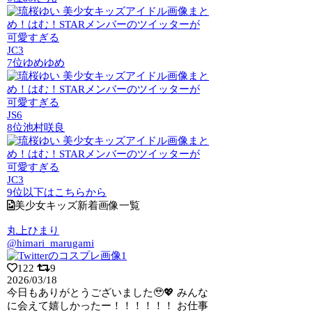
JC3
7位
ゆめゆめ
JS6
8位
池村咲良
JC3
9位以下はこちらから
美少女キッズ新着画像一覧
丸上ひまり
@himari_marugami
122
9
2026/03/18
今日もありがとうございました🥹💖 みんな
に会えて嬉しかったー！！！！！！ お仕事