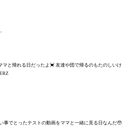
✨
てママと帰れる日だったよ
💓 友達や団で帰るのもたのしいけ
ERZ
習い事でとったテスト
の動画をママと一緒に見る日なんだ🥹