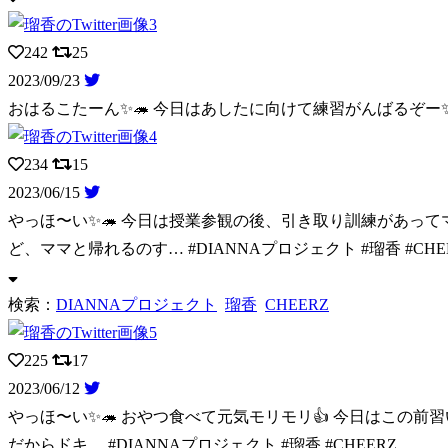
242
25
2023/09/23
おはるこたーん✨🦔 今日はあしたに向けて練習がんばるぞー
234
15
2023/06/15
やっほ〜い✨🦔 今日は授業参観の後、引き取り訓練があっ
ど、ママと帰れるのす… #DIANNAプロジェクト #瑠香 #CHE
検索：
DIANNAプロジェクト
瑠香
CHEERZ
225
17
2023/06/12
やっほ〜い✨🦔 おやつ食べて元気モリモリ👍 今日はこの前
だからドキ… #DIANNAプロジェクト #瑠香 #CHEERZ