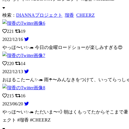
検索：
DIANNAプロジェクト
瑠香
CHEERZ
221
19
2022/12/16
やっほ〜い✨🦔 今日の金曜ロードショーが楽しみすぎる😍
220
14
2022/12/13
おはるこたーん✨🦔 雨☂️〜みんなきをつけて、いってらっし
215
16
2023/06/20
やっほ〜い✨🦔 ただいま〜💨 朝はくもってたからそこまで
ェクト #瑠香 #CHEERZ