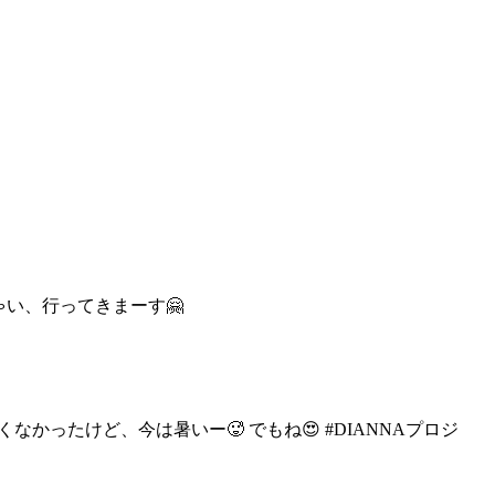
ゃい、行ってきまーす🤗
暑くなかったけど、今は
暑いー🥵 でもね😍 #DIANNAプロジ