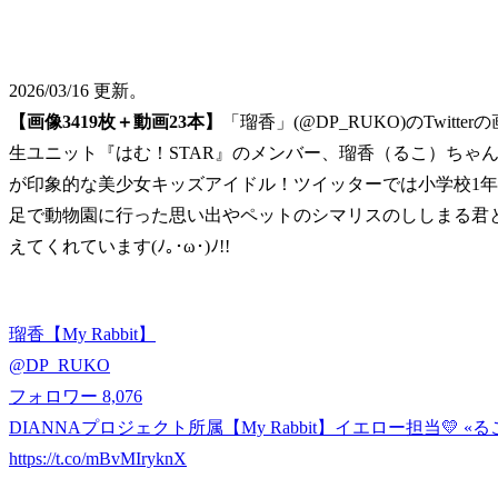
2026/03/16 更新。
【画像3419枚＋動画23本】
「瑠香」(@DP_RUKO)のTwit
生ユニット『はむ！STAR』のメンバー、瑠香（るこ）ちゃん
が印象的な美少女キッズアイドル！ツイッターでは小学校1
足で動物園に行った思い出やペットのシマリスのししまる君
えてくれています(ﾉ｡･ω･)ﾉ!!
瑠香【My Rabbit】
@
DP_RUKO
フォロワー
8,076
DIANNAプロジェクト所属【My Rabbit】イエロー担当💛 «
https://t.co/mBvMIryknX