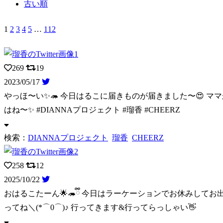
古い順
1
2
3
4
5
…
112
269
19
2023/05/17
やっほ〜い✨🦔 今日はるこに届きものが届きました〜😍 マ
はね〜✨ #DIANNAプロジェクト #瑠香 #CHEERZ
検索：
DIANNAプロジェクト
瑠香
CHEERZ
258
12
2025/10/22
ってね＼(*⌒0⌒)♪ 行ってきます&行ってらっしゃい👋