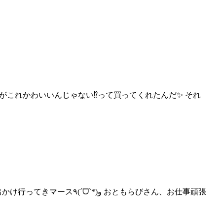
マがこれかわいいんじゃ
ない⁉︎って買ってくれたんだ✨ それ
おはるこたーん🌟🦔ྀི 今日はラーケーションでお休みしてお出かけ行ってきマース٩
(ˊᗜˋ*)و おともらびさん、お仕事頑張