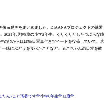
terの画像＆動画をまとめました。DIAANAプロジェクトの練習
。2021年現在8歳の小学2年生。くりくりとしたつぶらな瞳
年生の頃からほぼ毎日写真付きツイートを投稿していて、遠
と一緒にぶどうを食べたことなど、るこちゃんの日常を教
るこたん»こと瑠香です💛小学6年生💛12歳💛