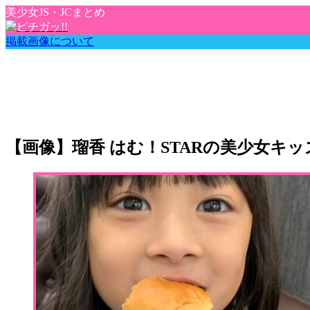
美少女JS・JCまとめ
掲載画像について
【画像】瑠香 はむ！STARの美少女キ