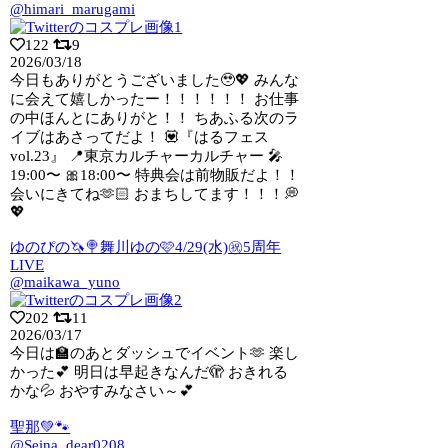
@himari_marugami
122
9
2026/03/18
今日もありがとうございました🥹💖 みんな
に会えて嬉しかったー！！！！！！ お仕事
の中ほんとにありがと！！ ちあふる次のラ
イブはあさってだよ！ 💟『はるフェス
vol.23』 📍東京カルチャーカルチャー 🎤
19:00〜 🎀18:00〜 特典会は前物販だよ！！
会いにきてね🫶🏻 おまちしてます！！！💭
💖
ゆのぴの🦄🍭舞川ゆの🩷4/29(水)㊗5周年
LIVE
@maikawa_yuno
202
11
2026/03/17
今日は🏫のあとダッシュでイベント🫶 楽し
かった💕 明日は早起きなんだ🫣 おきれる
かな💦 おやすみなさい～💕
聖那💚🐾
@Seina_dear0208