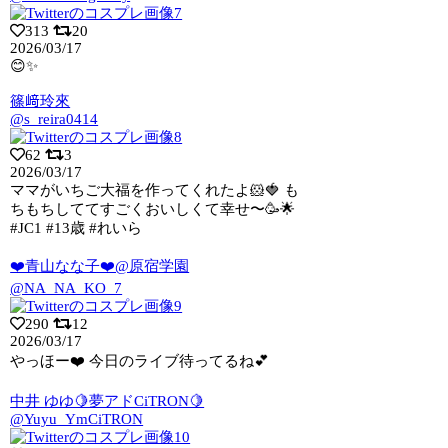
313
20
2026/03/17
😊✨
篠﨑玲來
@s_reira0414
62
3
2026/03/17
ママがいちご大福を作ってくれたよ🐹🍓 も
ちもちしててすごくおいしくて幸せ〜🥳🌟
#JC1 #13歳 #れいら
❤️青山なな子❤️@原宿学園
@NA_NA_KO_7
290
12
2026/03/17
やっほー❤️ 今日のライブ待ってるね💕︎
中井 ゆゆ🍋夢アドCiTRON🍋
@Yuyu_YmCiTRON