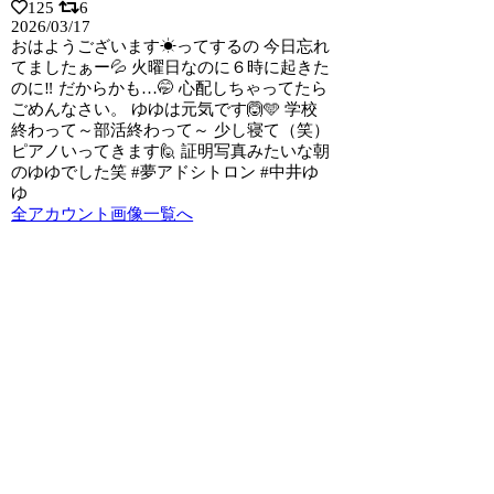
125
6
2026/03/17
おはようございます☀ってするの 今日忘れ
てましたぁー💦 火曜日なのに６時に起きた
のに‼️ だからかも…🤭 心配しちゃってたら
ごめんなさい。 ゆゆは元気です🙆🩵 学校
終わって～部活終わって～ 少し寝て（笑）
ピアノいってきます🙋 証明写真みたいな朝
のゆゆでした笑 #夢アドシトロン #中井ゆ
ゆ
全アカウント画像一覧へ