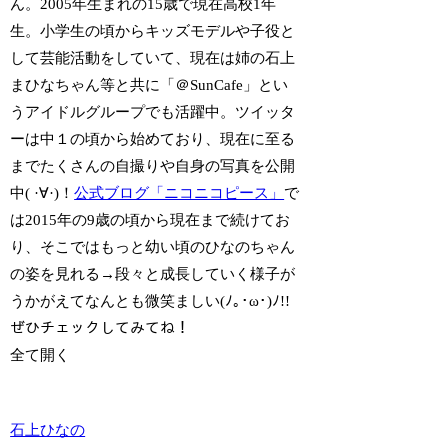
ん。2005年生まれの15歳で現在高校1年
生。小学生の頃からキッズモデルや子役と
して芸能活動をしていて、現在は姉の石上
まひなちゃん等と共に「＠SunCafe」とい
うアイドルグループでも活躍中。ツイッタ
ーは中１の頃から始めており、現在に至る
までたくさんの自撮りや自身の写真を公開
中( ·∀·)！
公式ブログ「ニコニコピース」
で
は2015年の9歳の頃から現在まで続けてお
り、そこではもっと幼い頃のひなのちゃん
の姿を見れる→段々と成長していく様子が
うかがえてなんとも微笑ましい(ﾉ｡･ω･)ﾉ!!
ぜひチェックしてみてね！
全て開く
石上ひなの