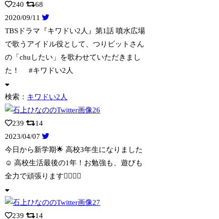
240
68
2020/09/11
TBSドラマ『キワドい2人』第1話 噴水広場
で歌うアイドル役として、つりビットさ
ん
の「chuしたい」を歌わせていただきまし
た！ #キワドい2人
検索：
キワドい2人
239
14
2023/04/07
今日から新学期🌟 高校3年生になりました
☺︎ 高校生活最後の1年！お勉強も、遊び
も
全力で頑張ります✌🏻✌🏻
239
14