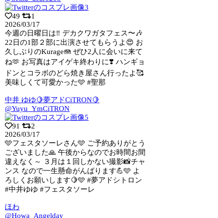
49
1
2026/03/17
今週の日曜日は‼️ デカクワガタフェス〜🎶
22日の1部２部に出演させてもらうよ
😍 お
久しぶりのKurage🪼 ぜひ2人に会いに来て
ね🫶 お写真はアイゲキ終わりに❣️ ハンギョ
ドンとコラボのどら焼き屋さん行ったよ🥰
美味しくて可愛かった🩵 #聖那
中井 ゆゆ🍋夢アドCiTRON🍋
@Yuyu_YmCiTRON
91
2
2026/03/17
🩵フェスタソーレさん🩵 ご予約ありがとう
ございました🙏 午後からなのでお時間お
間
違えなく～ ３月は１回しかない撮影📸チャ
ンス なので一生懸命がんばります💪🩵 よ
ろしくお願いします🍋🩵 #夢アドシトロン
#中井ゆゆ #フェスタソーレ
ほわ
@Howa_Angelday