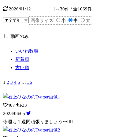
2026/01/12
1～30件 / 全1069件
画像サイズ
小
中
大
動画のみ
いいね数順
新着順
古い順
1
2
3
4
5
…
36
407
33
2023/06/05
今週も１週間頑張りましょう〜✊🏻