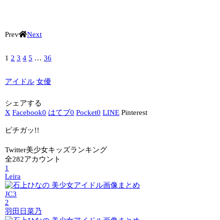
Prev
Next
1
2
3
4
5
…
36
アイドル
女優
シェアする
X
Facebook
0
はてブ
0
Pocket
0
LINE
Pinterest
ピチガッ!!
Twitter美少女キッズランキング
全282アカウント
1
Leira
JC3
2
羽田日菜乃