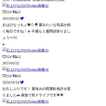
224
22
2023/05/22
おはひなっちょ🐓🥚🐣 夏みたいな気温が続
く毎日ですね！☀️ 今週も１週間頑張りま
し
ょう〜👍🏻
224
22
2023/05/22
224
34
2024/10/14
お久しぶりです！ 夏休みの間運転免許を取
りました🚗 家族で初ドライブです🌟🌟