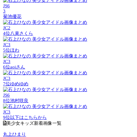
JS6
3
菊池優花
JC2
4位
八束さくら
JC3
5位
ほわ
JC3
6位
aoiさん
JC3
7位
ゆめゆめ
JS6
8位
池村咲良
JC3
9位以下はこちらから
美少女キッズ新着画像一覧
丸上ひまり