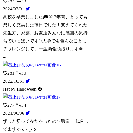
283
33
2024/03/01
高校を卒業しました🎓🌸 3年間、とっても
楽しく充実した毎日でした！支えてくれた
先
生方、家族、お友達みんなに感謝の気持
ちでいっぱいです✨大学でも色んなことに
チャレンジして、一生懸命頑張ります🍀
281
30
2022/10/31
Happy Halloween 🎃
277
34
2021/06/06
ずっと切ってみたかったの〜🥰🌸 似合っ
てますか ૮ • ·̫ • ა