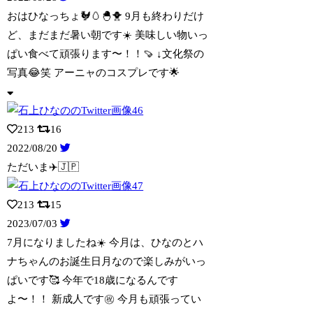
おはひなっちょ🐓🥚🐣🐥 9月も終わりだけ
ど、まだまだ暑い朝です☀️ 美味しい物い
っ
ぱい食べて頑張ります〜！！🍠 ↓文化祭の
写真😂笑 アーニャのコスプレです🌟
213
16
2022/08/20
ただいま✈️🇯🇵
213
15
2023/07/03
7月になりましたね☀️ 今月は、ひなのとハ
ナちゃんのお誕生日月なので楽しみがいっ
ぱいです🥰 今年で18歳になるんです
よ〜！！ 新成人です㊗️ 今月も頑張ってい