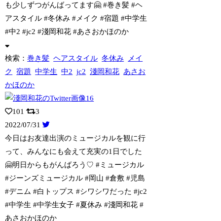
も少しずつがんばってます🤗 #巻き髪 #
ヘ
アスタイル #冬休み #メイク #宿題 #中学生
#中2 #jc2 #淺岡和花 #あさおかほのか
検索：
巻き髪
ヘアスタイル
冬休み
メイ
ク
宿題
中学生
中2
jc2
淺岡和花
あさお
かほのか
101
3
2022/07/31
今日はお友達出演のミュージカルを観に行
って、みんなにも会えて充実の1日でした
🤗明
日からもがんばろう♡ #ミュージカル
#ジーンズミュージカル #岡山 #倉敷 #児島
#デニム #白トップス #シワシワだった #jc2
#中学生 #中学生女子 #夏休み #淺岡和花 #
あさおかほのか