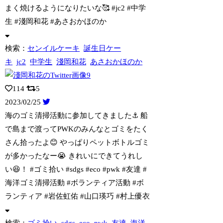
まく焼けるようになりたいな🥰 #jc2 #中学
生 #淺岡和花 #あさおかほのか
検索：
センイルケーキ
誕生日ケー
キ
jc2
中学生
淺岡和花
あさおかほのか
114
5
2023/02/25
海のゴミ清掃活動に参加してきました⚓ 船
で島まで渡ってPWKのみんなとゴミをたく
さん拾ったよ😊 やっぱりペットボトルゴミ
が多かったなー😭 きれいにできてうれし
い😆！ #ゴミ拾い #sdgs #eco #pwk #友達 #
海洋ゴミ清掃活動 #ボランティア活動 #ボ
ランティア #岩佐虹佑 #山口瑛巧 #村上優衣
検索：
ゴミ拾い
sdgs
eco
pwk
友達
海洋