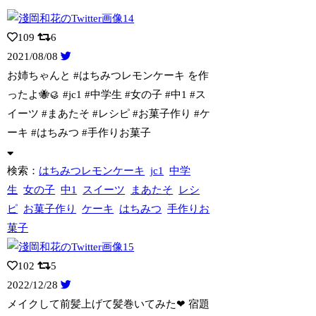
109
6
2021/08/08
お姉ちゃんと #はちみつレモンケーキ を作
ったよ🐝🥮 #jc1 #中学生 #女
の子 #中1 #ス
イーツ #まあたそ #レシピ #お菓子作り #ケ
ーキ #はちみつ #手作りお菓子
検索：
はちみつレモンケーキ
jc1
中学
生
女の子
中1
スイーツ
まあたそ
レシ
ピ
お菓子作り
ケーキ
はちみつ
手作りお
菓子
102
5
2022/12/28
メイクして前髪上げて髪巻いてみた❤ 宿題