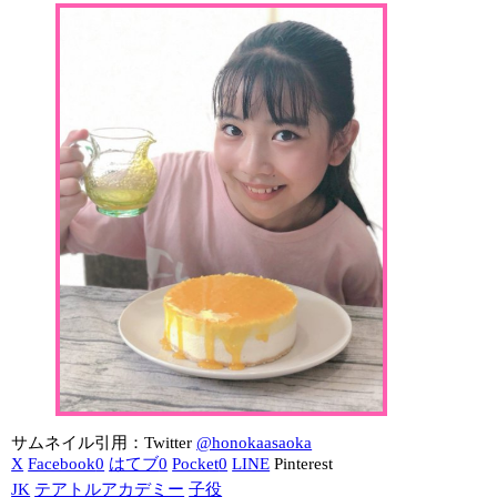
サムネイル引用：Twitter
@honokaasaoka
X
Facebook
0
はてブ
0
Pocket
0
LINE
Pinterest
JK
テアトルアカデミー
子役