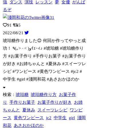
強
ダンス
演技
レッスン
夢
女優
がんば
るぞ
91
5
2022/08/21
琥珀糖作りました😊 何回か作ってやっと成
功！ ٩(｡˃ ᵕ ˂ )وｲｪｰｨ♪
#琥珀糖 #琥珀糖作り
方 #お菓子作り #手作りお菓子 #お菓子作り
が好き #お姉ちゃんと #夏休み #スイーツレ
シピ #ワンピース #黄色ワンピース #jc2 #
中学生 #girl #淺岡和花 #あさおかほのか
検索：
琥珀糖
琥珀糖作り方
お菓子作
り
手作りお菓子
お菓子作りが好き
お姉
ちゃんと
夏休み
スイーツレシピ
ワンピ
ース
黄色ワンピース
jc2
中学生
girl
淺岡
和花
あさおかほのか