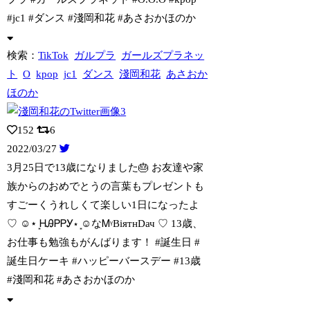
#jc1 #ダンス #淺岡和花 #あさおかほのか
検索：
TikTok
ガルプラ
ガールズプラネッ
ト
O
kpop
jc1
ダンス
淺岡和花
あさおか
ほのか
152
6
2022/03/27
3月25日で13歳になりました🎂 お友達や家
族からのおめでとうの言葉もプレゼント
も
すごーくうれしくて楽しい1日になったよ
♡ ☺︎⋆ ͙ᎻᎯᏢᏢᎩ⋆ ͙☺︎なᎷᵞΒiятнDач ♡ 13歳、
お仕事も勉強もがんばります！ #誕生日 #
誕生日ケーキ #ハッピーバースデー #13歳
#淺岡和花 #あさおかほのか