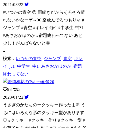
2021/08/22
#いつかの青空 😊 雨続きだからそろそろ晴
れないかなー☔→☀ 空飛んでるつもり☺
️ #
ジャンプ #青空 #キレイ #jc1 #中学生 #中1
#あさおかほのか #宿題終わってない あと
少し！がんばらないと🤪
検索：
いつかの青空
ジャンプ
青空
キレ
イ
jc1
中学生
中1
あさおかほのか
宿題
終わってない
98
3
2023/01/22
うさぎのかたちのークッキー作ったよ🐰 う
ちにはいろんな形のクッキー型があります
♡
#クッキー #クッキー作り #クッキー型 #
お菓子作り #おかし作り #スイーツ #うさぎ