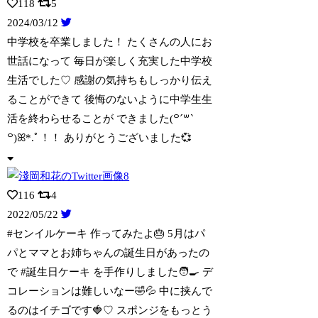
118
5
2024/03/12
中学校を卒業しました！ たくさんの人にお
世話になって 毎日が楽しく充実した中学校
生活でした♡ 感謝の気持ちもしっかり伝え
ることができて 後悔のないように中学生生
活を終わらせることが できました(꒪ˊ꒳ˋ
꒪)ꕤ*.ﾟ！！ ありがとうございました💞
116
4
2022/05/22
#センイルケーキ 作ってみたよ🎂 5月はパ
パとママとお姉ちゃんの誕生日があったの
で #誕生日ケーキ を手作りしました🧑‍🍳 デ
コレーションは難しいなー🤣💦 中に挟んで
るのはイチゴです🍓♡ スポンジをもっとう