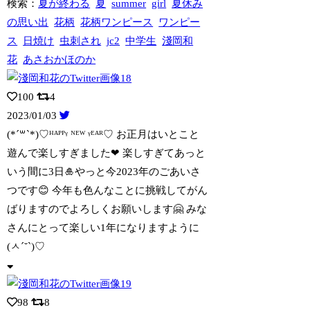
検索：
夏が終わる
夏
summer
girl
夏休み
の思い出
花柄
花柄ワンピース
ワンピー
ス
日焼け
虫刺され
jc2
中学生
淺岡和
花
あさおかほのか
100
4
2023/01/03
(*´꒳`*)♡ᴴᴬᴾᴾᵞ ᴺᴱᵂ ᵞᴱᴬᴿ♡ お正月はいとこと
遊んで楽しすぎま
した❤ 楽しすぎてあっと
いう間に3日🎍やっと今2023年のごあいさ
つです😊 今年も色んなことに挑戦してがん
ばりますのでよろしくお願いします🤗 みな
さんにとって楽しい1年になりますように
(ㅅ´˘`)♡
98
8