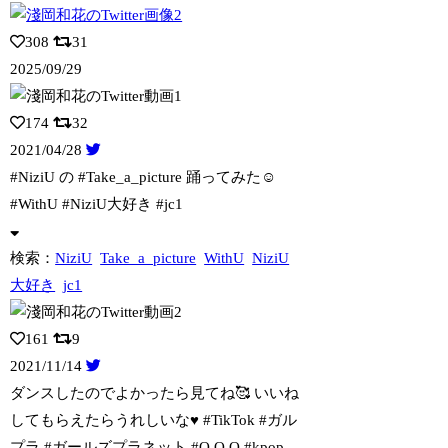
308
31
2025/09/29
174
32
2021/04/28
#NiziU の #Take_a_picture 踊ってみた☺️
#WithU
#NiziU大好き #jc1
検索：
NiziU
Take_a_picture
WithU
NiziU
大好き
jc1
161
9
2021/11/14
ダンスしたのでよかったら見てね🥰 いいね
してもらえたらうれしいな♥ #TikT
ok #ガル
プラ #ガールズプラネット #O.O.O #kpop