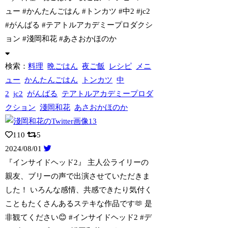
ュー #かんたんごはん #トンカツ #中2 #jc2
#がんばる #テアトルアカデミープロダクシ
ョン #淺岡和花 #あさおかほのか
検索：
料理
晩ごはん
夜ご飯
レシピ
メニ
ュー
かんたんごはん
トンカツ
中
2
jc2
がんばる
テアトルアカデミープロダ
クション
淺岡和花
あさおかほのか
110
5
2024/08/01
『インサイドヘッド2』 主人公ライリーの
親友、ブリーの声で出演させていただきま
し
た！ いろんな感情、共感できたり気付く
こともたくさんあるステキな作品です🫶 是
非観てください😊 #インサイドヘッド2 #デ