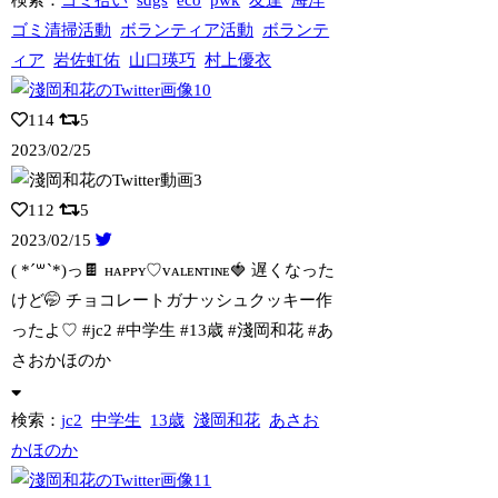
ゴミ清掃活動
ボランティア活動
ボランテ
ィア
岩佐虹佑
山口瑛巧
村上優衣
114
5
2023/02/25
112
5
2023/02/15
( *´꒳`*)っ🍫 ʜᴀᴘᴘʏ♡ᴠᴀʟᴇɴᴛɪɴᴇ🍓 遅くなった
けど🤭 チョコ
レートガナッシュクッキー作
ったよ♡ #jc2 #中学生 #13歳 #淺岡和花 #あ
さおかほのか
検索：
jc2
中学生
13歳
淺岡和花
あさお
かほのか