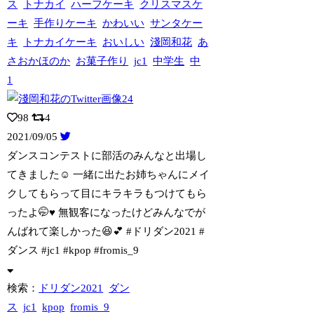
ス
トナカイ
ハーフケーキ
クリスマスケ
ーキ
手作りケーキ
かわいい
サンタケー
キ
トナカイケーキ
おいしい
淺岡和花
あ
さおかほのか
お菓子作り
jc1
中学生
中
1
98
4
2021/09/05
ダンスコンテストに部活のみんなと出場し
てきました☺️ 一緒に出たお姉ちゃんにメイ
クしてもらって目にキラキラもつけてもら
ったよ🤭♥️ 無観客になったけどみんなでが
んばれて楽しかった😆💕 #ドリダン2021 #
ダンス #jc1 #kpop #fromis_9
検索：
ドリダン2021
ダン
ス
jc1
kpop
fromis_9