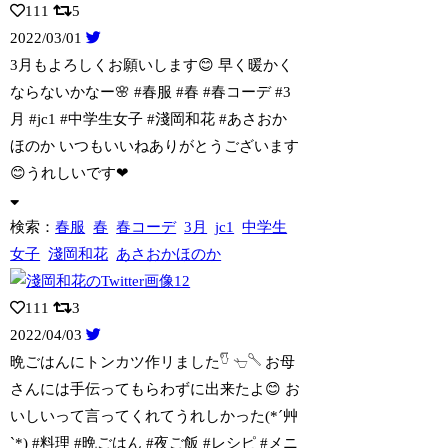
111
5
2022/03/01
3月もよろしくお願いします😊 早く暖かく
ならないかなー🌸 #春服 #春 #春コー
デ #3
月 #jc1 #中学生女子 #淺岡和花 #あさおか
ほのか いつもいいねありがとうございます
😊うれしいです❤
検索：
春服
春
春コーデ
3月
jc1
中学生
女子
淺岡和花
あさおかほのか
111
3
2022/04/03
晩ごはんにトンカツ作リました𓎸 𓐐𓌈 お母
さんには手伝ってもらわずに出来たよ😊
お
いしいって言ってくれてうれしかった(*´艸
`*) #料理 #晩ごはん #夜ご飯 #レシピ #メニ