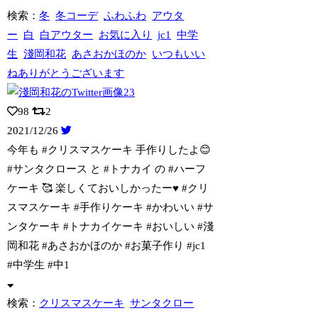
検索：
冬
冬コーデ
ふわふわ
アウタ
ー
白
白アウター
お気に入り
jc1
中学
生
淺岡和花
あさおかほのか
いつもいい
ねありがとうございます
98
2
2021/12/26
今年も #クリスマスケーキ 手作りしたよ😊
#サンタクロース と #トナカイ
の #ハーフ
ケーキ 🥰 楽しくておいしかったー♥️ #クリ
スマスケーキ #手作りケーキ #かわいい #サ
ンタケーキ #トナカイケーキ #おいしい #淺
岡和花 #あさおかほのか #お菓子作り #jc1
#中学生 #中1
検索：
クリスマスケーキ
サンタクロー