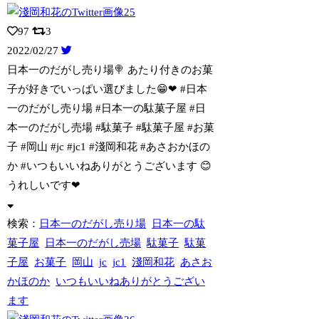
97
3
2022/02/27
日本一のだがし売り場🍭 あたり付きのお菓
子が好きでいっぱい選びました😁❤ #日本
一のだがし売り場 #日本一の駄菓子屋 #日
本一のだがし売場 #駄菓子 #駄菓子屋 #お菓
子 #岡山 #jc #jc1 #淺岡和花 #あさおかほの
か #いつもいいねありがとうございます 😊
うれしいです❤
検索：
日本一のだがし売り場
日本一の駄
菓子屋
日本一のだがし売場
駄菓子
駄菓
子屋
お菓子
岡山
jc
jc1
淺岡和花
あさお
かほのか
いつもいいねありがとうござい
ます