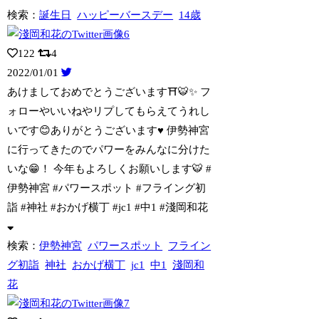
検索：
誕生日
ハッピーバースデー
14歳
122
4
2022/01/01
あけましておめでとうございます⛩🐯✨ フ
ォローやいいねやリプしてもらえてうれし
い
です😊ありがとうございます♥️ 伊勢神宮
に行ってきたのでパワーをみんなに分けた
いな😁！ 今年もよろしくお願いします🐯 #
伊勢神宮 #パワースポット #フライング初
詣 #神社 #おかげ横丁 #jc1 #中1 #淺岡和花
検索：
伊勢神宮
パワースポット
フライン
グ初詣
神社
おかげ横丁
jc1
中1
淺岡和
花