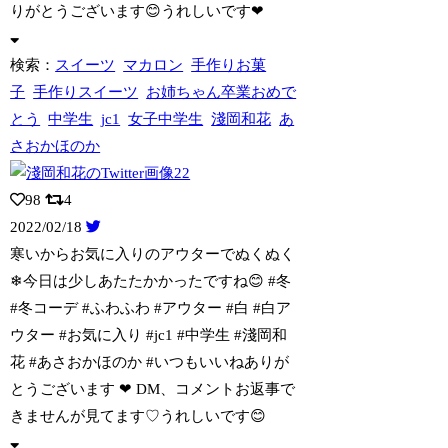
りがとうございます😊うれしいです❤
検索：
スイーツ
マカロン
手作りお菓
子
手作りスイーツ
お姉ちゃん卒業おめで
とう
中学生
jc1
女子中学生
淺岡和花
あ
さおかほのか
98
4
2022/02/18
寒いからお気に入りのアウターでぬくぬく
❄今日は少しあたたかかったですね😊 #冬
#冬コーデ #ふわふわ #アウター #白 #白ア
ウター #お気に入り #jc1 #中学生 #淺岡和
花 #あさおかほのか #いつもいいねありが
とうございます ❤ DM、コメントお返事で
きませんが見てます♡うれしいです😊