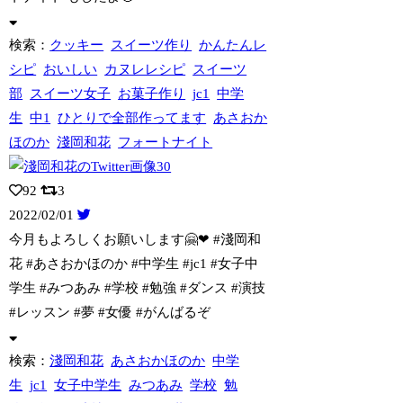
検索：
クッキー
スイーツ作り
かんたんレ
シピ
おいしい
カヌレレシピ
スイーツ
部
スイーツ女子
お菓子作り
jc1
中学
生
中1
ひとりで全部作ってます
あさおか
ほのか
淺岡和花
フォートナイト
92
3
2022/02/01
今月もよろしくお願いします🤗❤ #淺岡和
花 #あさおかほのか #中学生 #jc1
#女子中
学生 #みつあみ #学校 #勉強 #ダンス #演技
#レッスン #夢 #女優 #がんばるぞ
検索：
淺岡和花
あさおかほのか
中学
生
jc1
女子中学生
みつあみ
学校
勉