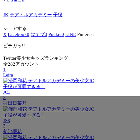
JK
テアトルアカデミー
子役
シェアする
X
Facebook
0
はてブ
0
Pocket
0
LINE
Pinterest
ピチガッ!!
Twitter美少女キッズランキング
全282アカウント
1
Leira
JC3
2
羽田日菜乃
JS6
3
菊池優花