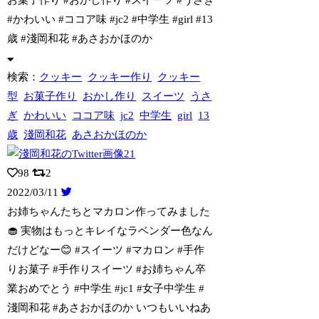
#かわいい #ココア味 #jc2 #中学生 #girl #13
歳 #淺岡和花 #あさおかほのか
検索：
クッキー
クッキー作り
クッキー
型
お菓子作り
おかし作り
スイーツ
うさ
ぎ
かわいい
ココア味
jc2
中学生
girl
13
歳
淺岡和花
あさおかほのか
98
2
2022/03/11
お姉ちゃんたちとマカロン作ってみました
🧁 実物はもっとキレイなラベンダー色なん
だ
けどなー😊 #スイーツ #マカロン #手作
りお菓子 #手作りスイーツ #お姉ちゃん卒
業おめでとう #中学生 #jc1 #女子中学生 #
淺岡和花 #あさおかほのか いつもいいねあ