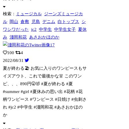
検索：
ミュージカル
ジーンズミュージカ
ル
岡山
倉敷
児島
デニム
白トップス
シ
ワシワだった
jc2
中学生
中学生女子
夏休
み
淺岡和花
あさおかほのか
100
4
2022/08/31
夏が終わる🏖 お気に入りのワンピースもサ
イズアウト、これで最後かな👗 このワン
ピ、、、890円🤫🤣 #夏が終わる #夏
#summer #girl #夏休みの思い出 #花柄 #花
柄ワンピース #ワンピース #日焼け #虫刺さ
れ #jc2 #中学生 #淺岡和花 #あさおかほの
か