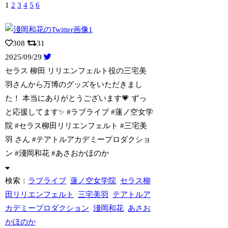
1
2
3
4
5
6
308
31
2025/09/29
セラス 柳田 リリエンフェルト役の三宅美
羽さんから万博のグッズをいただきまし
た！
本当にありがとうございます💗 ずっ
と応援してます︎✨️ #ラブライブ #蓮ノ空女学
院 #セラス柳田リリエンフェルト #三宅美
羽 さん #テアトルアカデミープロダクショ
ン #淺岡和花 #あさおかほのか
検索：
ラブライブ
蓮ノ空女学院
セラス柳
田リリエンフェルト
三宅美羽
テアトルア
カデミープロダクション
淺岡和花
あさお
かほのか