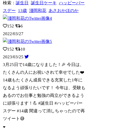
検索：
誕生日
誕生日ケーキ
ハッピーバー
スデー
13歳
淺岡和花
あさおかほのか
152
6
2022/03/27
152
10
2023/03/25
3月25日で14歳になりました！🎉 今日は、
たくさんの人にお祝いされて幸せでした
❤️
14歳もたくさん成長できる充実した1年に
なるよう頑張りたいです！ 今年は、受験も
あるのでお仕事と勉強の両立ができるよう
に頑張ります！💪 #誕生日 #ハッピーバー
スデー #14歳 間違って消しちゃったので再
ツイート😅