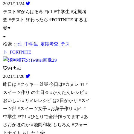
2021/11/24
テスト💯がんばる💪 #jc1 #中学生 #定期考
査 #テスト 終わったら #FO
RTNITE するよ
😎♥️
検索：
jc1
中学生
定期考査
テス
ト
FORTNITE
94
3
2021/11/28
昨日は #クッキー 🐰🐻 今日は#カヌレ 🍴 #
スイーツ作り の土日☺️ #か
んたんレシピ #
おいしい #カヌレレシピ は2日がかり #スイ
ーツ部 #スイーツ女子 #お菓子作り #jc1 #
中学生 #中1 #ひとりで全部作ってます #あ
さおかほのか #淺岡和花 もちろん #フォー
トナイト もしたよ🤩