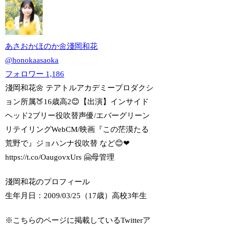
あさおかほのか🌼淺岡和花
@
honokaasaoka
フォロワー
1,186
淺岡和花🌼 テアトルアカデミープロダクシ
ョン所属🍑16歳高2😊【出演】インサイド
ヘッド2ブリー役吹替声優/エバーグリーン
リテイリングWebCM/映画『この茫漠たる
荒野で』ジョハンナ役吹替 など😊❤
https://t.co/OaugovxUrs 🤗母管理
淺岡和花のプロフィール
生年月日：2009/03/25（17歳）
高校3年生
※こちらのページに掲載しているTwitterア