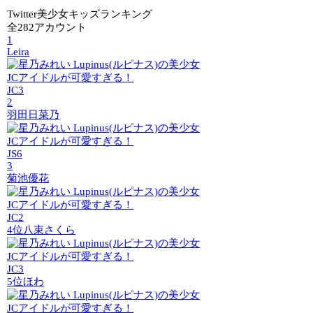
Twitter美少女キッズランキング
全282アカウント
1
Leira
JC3
2
羽田日菜乃
JS6
3
菊池優花
JC2
4位
八束さくら
JC3
5位
ほわ