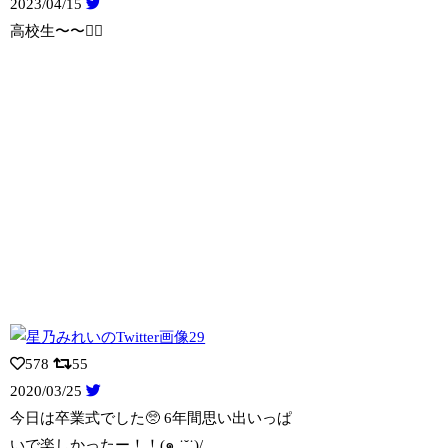
2023/04/15
高校生〜〜🧚‍♂️
578
55
2020/03/25
今日は卒業式でした🥺 6年間思い出いっぱ
いで楽しかったー！！(๑ ˙˘˙)/