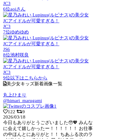
JC3
6位
aoiさん
JC3
7位
ゆめゆめ
JS6
8位
池村咲良
JC3
9位以下はこちらから
美少女キッズ新着画像一覧
丸上ひまり
@himari_marugami
122
9
2026/03/18
今日もありがとうございました🥹💖 みんな
に会えて嬉しかったー！！！！！！ お仕事
の中ほんとにありがと！！ ちあふる次のラ