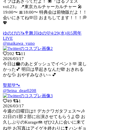
イブはあさってだよ！ 💟『はるフェス
vol.23』 📍東京カルチャーカルチャー 🎤
19:00〜 🎀18:00〜 特典会は前物販だよ！！
会いにきてね🫶🏻 おまちしてます！！！💭
💖
ゆのぴの🦄🍭舞川ゆの🩷4/29(水)㊗5周年
LIVE
@maikawa_yuno
202
11
2026/03/17
今日は🏫のあとダッシュでイベント🫶 楽し
かった💕 明日は早起きなんだ🫣 おきれる
かな💦 おやすみなさい～💕
聖那💚🐾
@Seina_dear0208
49
1
2026/03/17
今週の日曜日は‼️ デカクワガタフェス〜🎶
22日の1部２部に出演させてもらうよ
😍 お
久しぶりのKurage🪼 ぜひ2人に会いに来て
ね🫶 お写真はアイゲキ終わりに❣️ ハンギョ