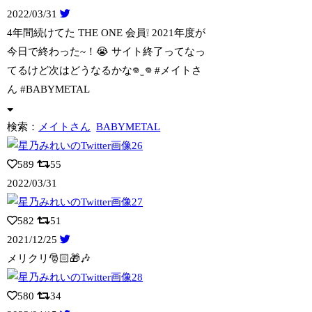
2022/03/31
4年間続けてた THE ONE 会員❕ 2021年度が
今日で終わった~！😭 サイ
ト終了ってなっ
てるけど次はどうなるかな𖦹 ̫ 𖦹 #メイトさ
ん #BABYMETAL
検索：
メイトさん
BABYMETAL
589
55
2022/03/31
582
51
2021/12/25
メリクリ🎅🏻🎁🎶
580
34