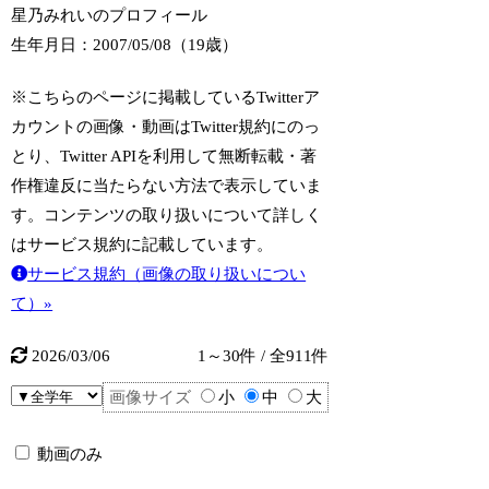
星乃みれいのプロフィール
生年月日：2007/05/08（19歳）
※こちらのページに掲載しているTwitterア
カウントの画像・動画はTwitter規約にのっ
とり、Twitter APIを利用して無断転載・著
作権違反に当たらない方法で表示していま
す。コンテンツの取り扱いについて詳しく
はサービス規約に記載しています。
サービス規約（画像の取り扱いについ
て）»
2026/03/06
1～30件 / 全911件
画像サイズ
小
中
大
動画のみ