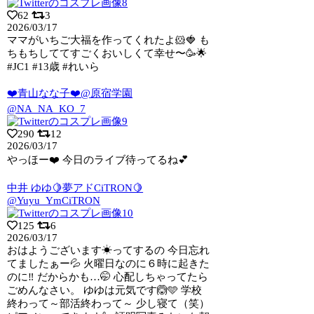
62
3
2026/03/17
ママがいちご大福を作ってくれたよ🐹🍓 も
ちもちしててすごくおいしくて幸せ〜🥳🌟
#JC1 #13歳 #れいら
❤️青山なな子❤️@原宿学園
@NA_NA_KO_7
290
12
2026/03/17
やっほー❤️ 今日のライブ待ってるね💕︎
中井 ゆゆ🍋夢アドCiTRON🍋
@Yuyu_YmCiTRON
125
6
2026/03/17
おはようございます☀ってするの 今日忘れ
てましたぁー💦 火曜日なのに６時に起きた
のに‼️ だからかも…🤭 心配しちゃってたら
ごめんなさい。 ゆゆは元気です🙆🩵 学校
終わって～部活終わって～ 少し寝て（笑）