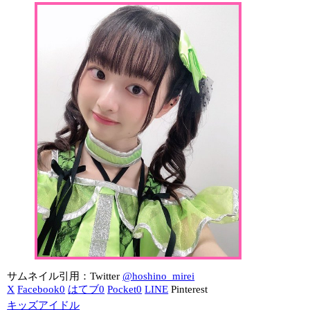
サムネイル引用：Twitter
@hoshino_mirei
X
Facebook
0
はてブ
0
Pocket
0
LINE
Pinterest
キッズアイドル