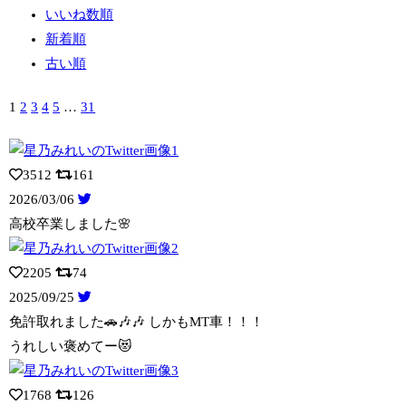
いいね数順
新着順
古い順
1
2
3
4
5
…
31
3512
161
2026/03/06
高校卒業しました🌸
2205
74
2025/09/25
免許取れました🚗🎶🎶 しかもMT車！！！
うれしい褒めてー😻
1768
126