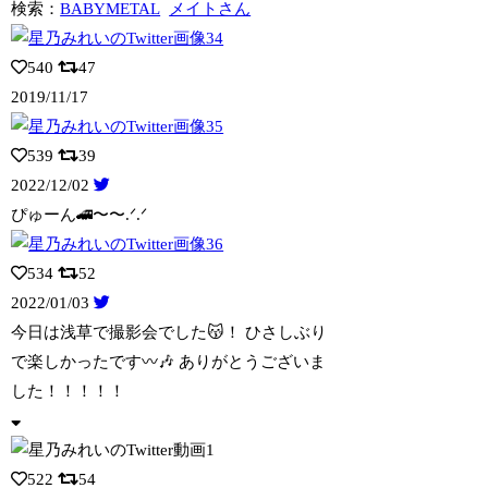
検索：
BABYMETAL
メイトさん
540
47
2019/11/17
539
39
2022/12/02
ぴゅーん🚄〜〜.ᐟ.ᐟ
534
52
2022/01/03
今日は浅草で撮影会でした😽！ ひさしぶり
で楽しかったです〰️🎶 ありがとうござい
ま
した！！！！！
522
54