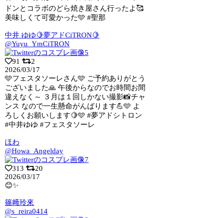
ドンとコラボのどら焼き屋さん行ったよ🥰
美味しくて可愛かった🩵 #聖那
中井 ゆゆ🍋夢アドCiTRON🍋
@Yuyu_YmCiTRON
91
2
2026/03/17
🩵フェスタソーレさん🩵 ご予約ありがとう
ございました🙏 午後からなのでお時間お
間
違えなく～ ３月は１回しかない撮影📸チャ
ンス なので一生懸命がんばります💪🩵 よ
ろしくお願いします🍋🩵 #夢アドシトロン
#中井ゆゆ #フェスタソーレ
ほわ
@Howa_Angelday
313
20
2026/03/17
😊✨
篠﨑玲來
@s_reira0414