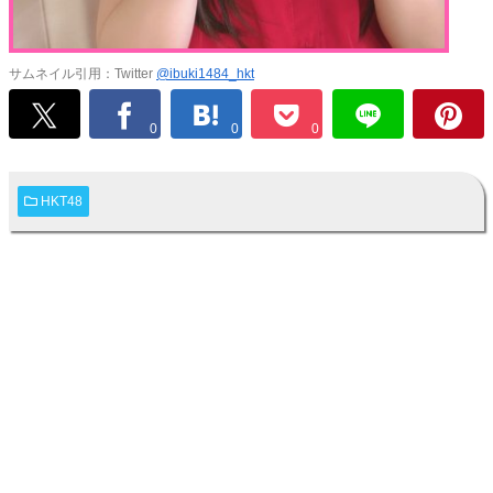
サムネイル引用：Twitter
@ibuki1484_hkt
0
0
0
HKT48