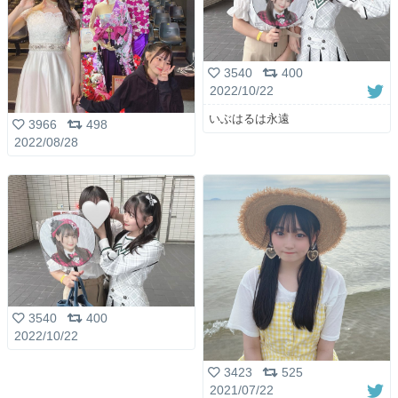
3540
400
2022/10/22
いぶはるは永遠
3966
498
2022/08/28
3540
400
2022/10/22
3423
525
2021/07/22