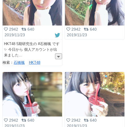
2942
640
2942
640
2019/11/23
2019/11/23
HKT48 5期研究生の #石橋颯 です
✨ 今日から 個人アカウントが出
来ました
検索：
石橋颯
HKT48
2942
640
2942
640
2019/11/23
2019/11/23