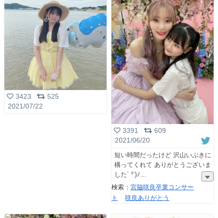
3423
525
2021/07/22
3391
609
2021/06/20
短い時間だったけど 沢山いぶきに
構ってくれて ありがとうございま
した´ ³`)ﾉ
検索：
宮脇咲良卒業コンサー
ト
咲良ありがとう