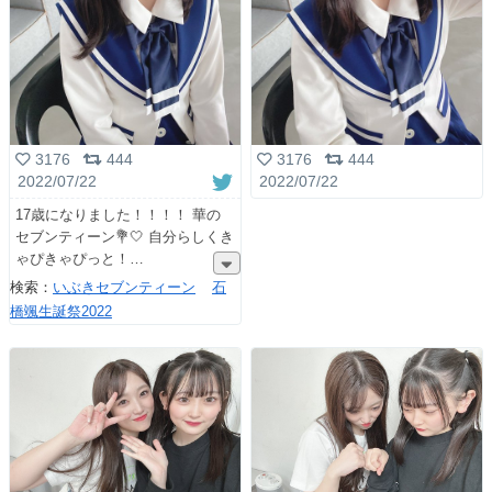
3176
444
3176
444
2022/07/22
2022/07/22
17歳になりました！！！！ 華の
セブンティーン💐🤍 自分らしくき
ゃぴきゃぴっと！
検索：
いぶきセブンティーン
石
橋颯生誕祭2022