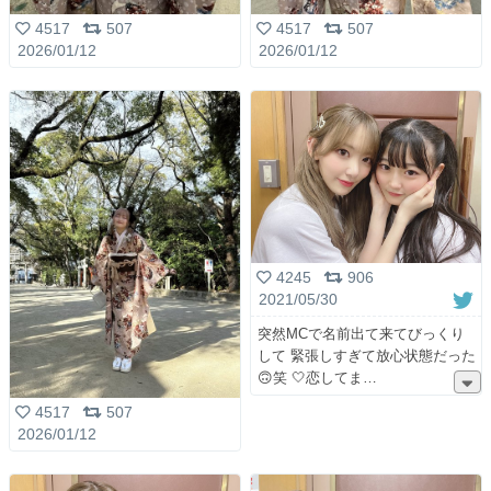
4517
507
4517
507
2026/01/12
2026/01/12
4245
906
2021/05/30
突然MCで名前出て来てびっくり
して 緊張しすぎて放心状態だった
🙃笑 🤍恋してま
4517
507
2026/01/12