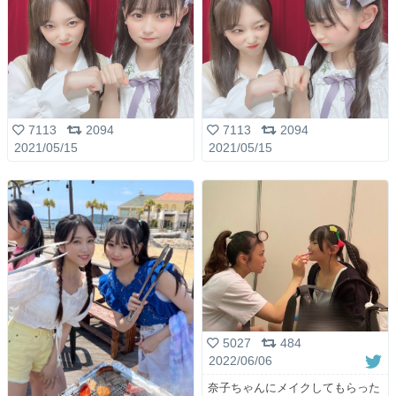
7113
2094
7113
2094
2021/05/15
2021/05/15
5027
484
2022/06/06
奈子ちゃんにメイクしてもらった