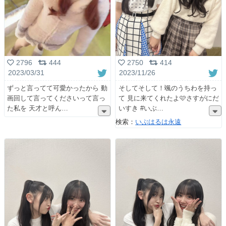
2796
444
2750
414
2023/03/31
2023/11/26
ずっと言ってて可愛かったから 動
そしてそして！颯のうちわを持っ
画回して言ってくださいって言っ
て 見に来てくれたよ🩷さすがにだ
た私を 天才と呼ん
いすき #いぶ
検索：
いぶはるは永遠