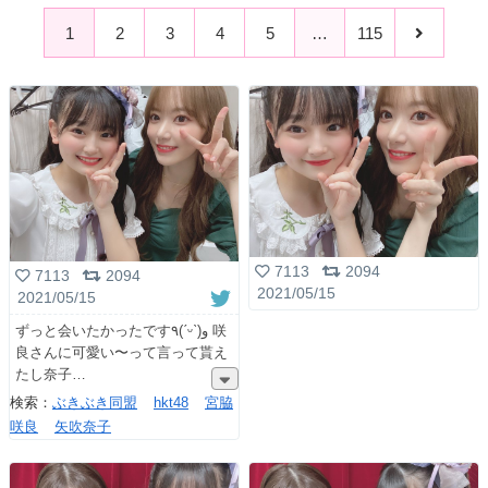
1
2
3
4
5
…
115
7113
2094
7113
2094
2021/05/15
2021/05/15
ずっと会いたかったです٩(ˊᵕˋ)و 咲
良さんに可愛い〜って言って貰え
たし奈子
検索：
ぶきぶき同盟
hkt48
宮脇
咲良
矢吹奈子