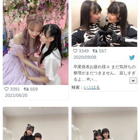
3349
567
2020/09/08
卒業発表お疲れ様☺️ まだ気持ちの
整理がまだつきません。 寂しすぎ
るよ… #い
検索：
いぶはる
3391
609
2021/06/20