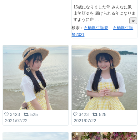
16歳になりました💛 みんなに沢
山笑顔☺️を 届けられる年になりま
すように💭
検索：
石橋颯生誕祭
石橋颯生誕
祭2021
3423
525
3423
525
2021/07/22
2021/07/22