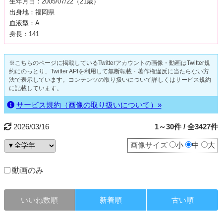
生年月日：2005/07/22（21歳）
出身地：福岡県
血液型：A
身長：141
※こちらのページに掲載しているTwitterアカウントの画像・動画はTwitter規
約にのっとり、Twitter APIを利用して無断転載・著作権違反に当たらない方
法で表示しています。コンテンツの取り扱いについて詳しくはサービス規約
に記載しています。
サービス規約（画像の取り扱いについて）»
2026/03/16
1～30件 / 全3427件
画像サイズ
小
中
大
動画のみ
いいね数順
新着順
古い順