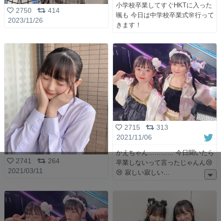
小学校卒業してすぐHKTに入った
2750
414
颯も 今日は中学校卒業式🌸行って
2023/11/26
きます！
2715
313
2021/11/06
かえちゃん………… 今日聞いたら
2741
264
卒業しないって言ったじゃんん😢
2021/03/11
😢 寂しい寂しい