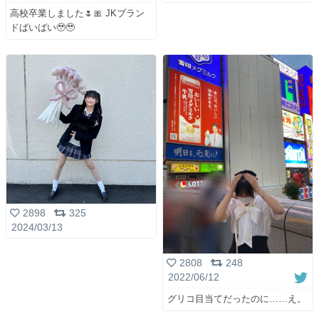
高校卒業しました🌷🎀 JKブラン
ドばいばい🥹🥹
2898
325
2024/03/13
2808
248
2022/06/12
グリコ目当てだったのに……え。