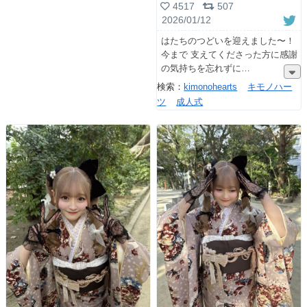
4517
507
2026/01/12
はたちのつどいを迎えました〜！
今まで 支えてくださった方に感謝
の気持ちを忘れずに
検索：
kimonohearts
キモノハー
ツ
成人式