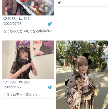
🕊
5258
516
2022/07/03
なこちゃんとBBQできる世界🫡🤍
4786
863
2022/04/27
※彼女は至って真剣です。