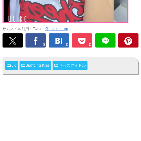
サムネイル引用：Twitter
@j_kiss_riara
0
0
0
JK
Jumping Kiss
キッズアイドル