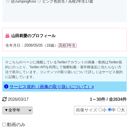
♡ @JumpingKiss ♡ ピンク色担当 / 高校2年生17歳
山田莉愛のプロフィール
生年月日：2008/05/05（18歳）
高校3年生
※こちらのページに掲載しているTwitterアカウントの画像・動画はTwitter規
約にのっとり、Twitter APIを利用して無断転載・著作権違反に当たらない方
法で表示しています。コンテンツの取り扱いについて詳しくはサービス規約
に記載しています。
サービス規約（画像の取り扱いについて）»
2026/03/17
1～30件 / 全2634件
画像サイズ
小
中
大
動画のみ