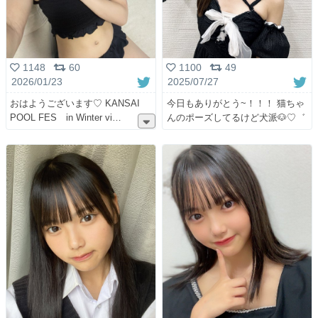
1148
60
1100
49
2026/01/23
2025/07/27
おはようございます♡ KANSAI
今日もありがとう~！！！ 猫ちゃ
POOL FES in Winter vi
んのポーズしてるけど犬派🐶♡゛