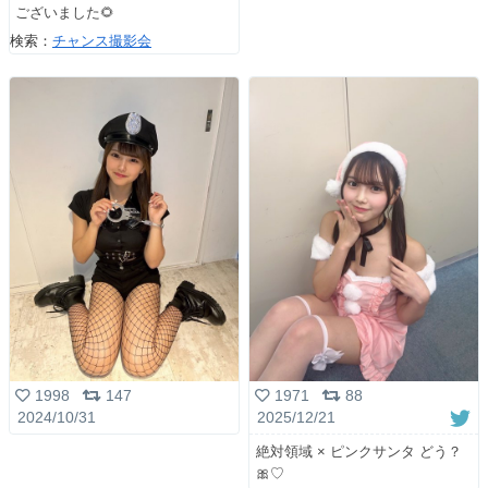
ございました🌻
検索：
チャンス撮影会
1998
147
1971
88
2024/10/31
2025/12/21
絶対領域 × ピンクサンタ どう？
🎀♡