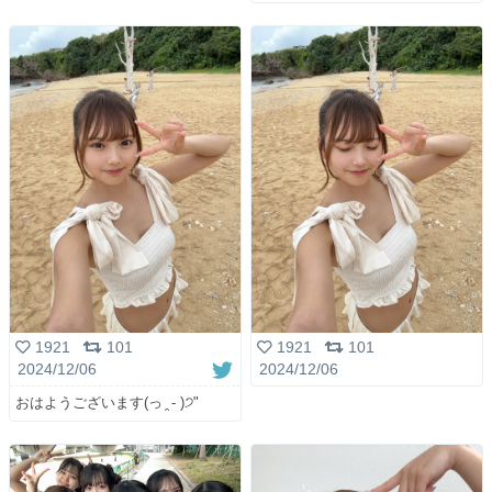
1921
101
1921
101
2024/12/06
2024/12/06
おはようございます(っ ̯ - )੭"