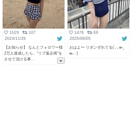
1529
107
1478
69
2024/11/26
2025/06/05
【お知らせ】 なんとフォロワー様
おはよ〜 リボンずれてる(ˊ⸝⸝o̴̶̷ ·̭
2万人達成したら、“リプ返企画”を
o̴̶̷⸝⸝ˋ)
させて頂ける事