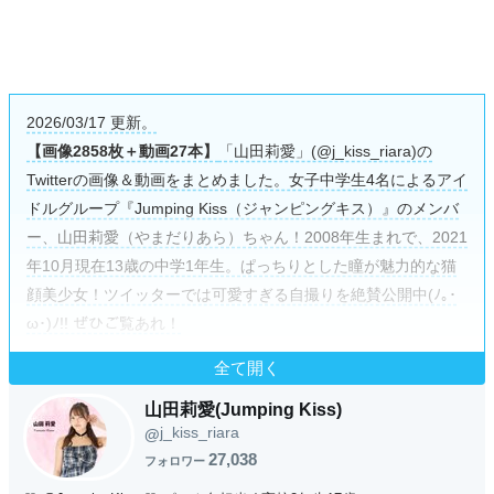
2026/03/17 更新。
【画像2858枚＋動画27本】
「山田莉愛」(@j_kiss_riara)の
Twitterの画像＆動画をまとめました。女子中学生4名によるアイ
ドルグループ『Jumping Kiss（ジャンピングキス）』のメンバ
ー、山田莉愛（やまだりあら）ちゃん！2008年生まれで、2021
年10月現在13歳の中学1年生。ぱっちりとした瞳が魅力的な猫
顔美少女！ツイッターでは可愛すぎる自撮りを絶賛公開中(ﾉ｡･
ω･)ﾉ!! ぜひご覧あれ！
全て開く
山田莉愛(Jumping Kiss)
j_kiss_riara
@
27,038
フォロワー