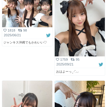
1818
98
2025/06/21
ジャンキス沖縄でもかわいい♡
1759
95
2025/09/21
おはよーっ ̫ -ˆ⸝⸝