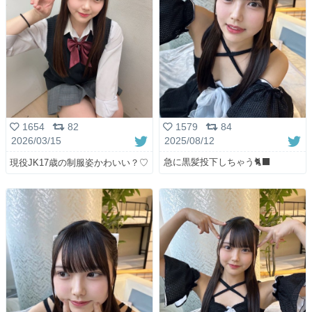
1579
84
1654
82
2025/08/12
2026/03/15
急に黒髪投下しちゃう🐈‍⬛
現役JK17歳の制服姿かわいい？♡