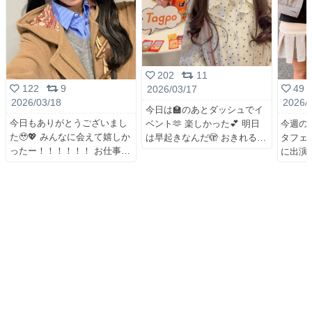
202
11
122
9
49
2026/03/17
2026/03/18
2026/
今日は🏫のあとダッシュでイ
今日もありがとうございまし
今週の日
ベント🫶 楽しかった💕 明日
た🥹💖 みんなに会えて嬉しか
タフェス
は早起きなんだ🫣 おきれる
ったー！！！！！！ お仕事
に出演