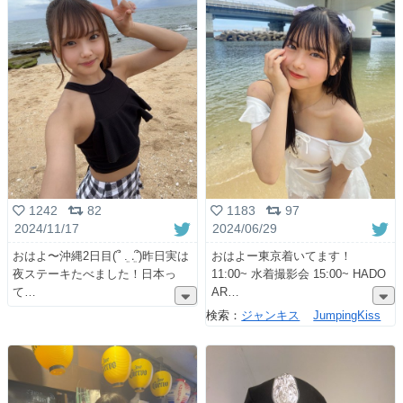
1242
82
1183
97
2024/11/17
2024/06/29
おはよ〜沖縄2日目(՞ ܸ. .ܸ՞)︎昨日実は
おはよー東京着いてます！
夜ステーキたべました！日本っ
11:00~ 水着撮影会 15:00~ HADO
て
AR
検索：
ジャンキス
JumpingKiss