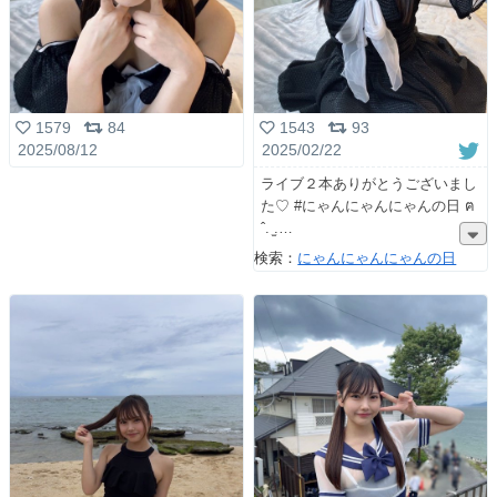
1579
84
1543
93
2025/08/12
2025/02/22
ライブ２本ありがとうございまし
た♡ #にゃんにゃんにゃんの日 ฅ
ˆ. ̫.
検索：
にゃんにゃんにゃんの日