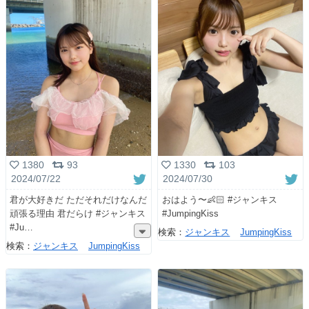
1380
93
1330
103
2024/07/22
2024/07/30
君が大好きだ ただそれだけなんだ
おはよう〜👶🏻 #ジャンキス
頑張る理由 君だらけ #ジャンキス
#JumpingKiss
#Ju
検索：
ジャンキス
JumpingKiss
検索：
ジャンキス
JumpingKiss