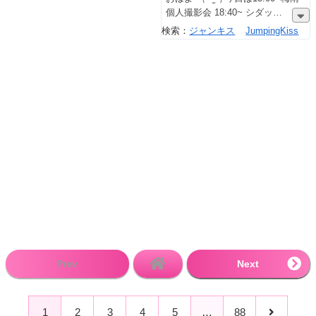
個人撮影会 18:40~ シダッ
検索：
ジャンキス
JumpingKiss
Prev
Next
1
2
3
4
5
…
88