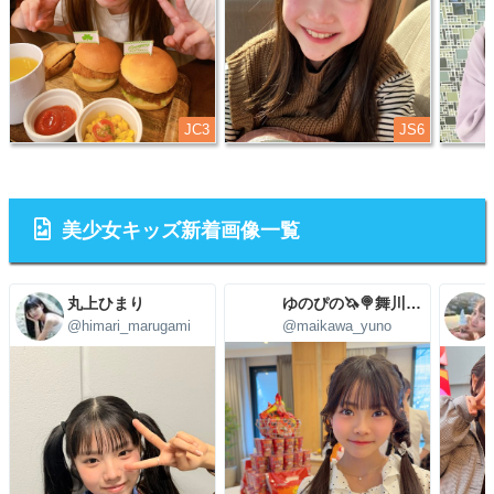
JC3
JS6
美少女キッズ新着画像一覧
丸上ひまり
ゆのぴの🦄🍭舞川ゆの🩷4/29(水)㊗5周年LIVE
@himari_marugami
@maikawa_yuno