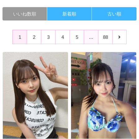
いいね数順
新着順
古い順
1
2
3
4
5
…
88