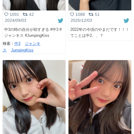
1091
42
1088
51
2024/09/03
2025/12/03
中3の時の自分が幼すぎる #中3 #
2022年の今頃のやまだです！！！
ジャンキス #JumpingKiss
てことは中2、、？
検索：
中3
ジャンキ
ス
JumpingKiss