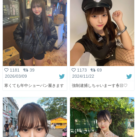
1181
39
1173
69
2026/03/09
2024/11/22
寒くても年中ショーパン履きます
強制逮捕しちゃいまーす👮🏻♡