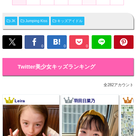
JK
Jumping Kiss
キッズアイドル
0
0
0
Twitter美少女キッズランキング
全282アカウント
Leira
羽田日菜乃
1
2
3