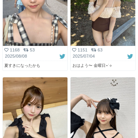
1168
53
1151
63
2025/08/08
2025/07/04
夏すきになったかも
おはよう〜 金曜日⋆˙⟡