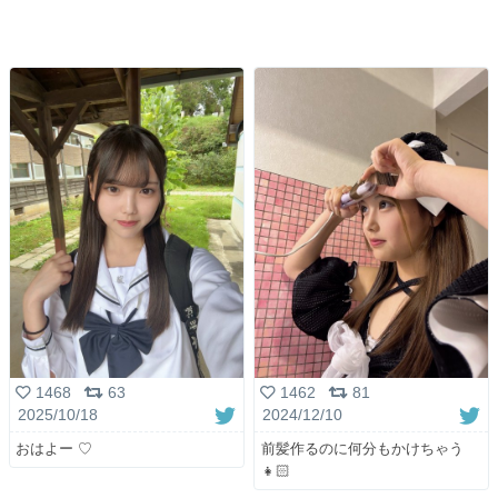
1462
81
1468
63
2024/12/10
2025/10/18
前髪作るのに何分もかけちゃう
おはよー ♡
👧🏻