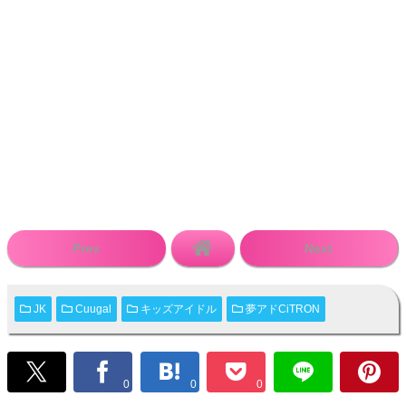
Prev
Next
JK
Cuugal
キッズアイドル
夢アドCiTRON
0
0
0