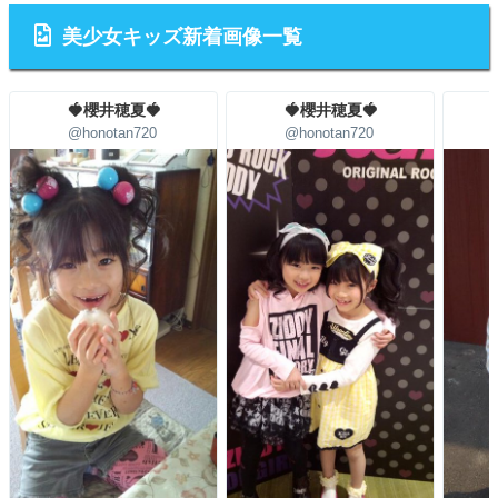
美少女キッズ新着画像一覧
🍓櫻井穂夏🍓
🍓櫻井穂夏🍓
@honotan720
@honotan720