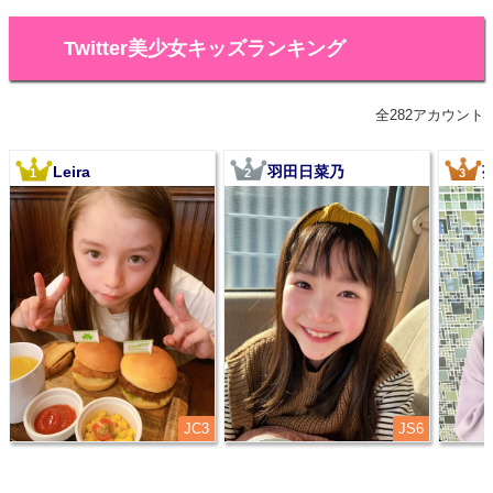
Twitter美少女キッズランキング
全282アカウント
Leira
羽田日菜乃
1
2
3
JC3
JS6