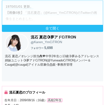
1970/01/01 更新。
【画像0枚】
「流石夏恋」(@Karen_YmCiTRON)のTwitterの画
像をまとめました。
全て開く
流石 夏恋🍋夢アドCiTRON
Karen_YmCiTRON
@
5,698
フォロワー
流石 夏恋🪄オレンジ担当👸🧡中学2年生🍊13歳🍋夢みるアドレセンス
姉妹ユニット🍋夢アドCiTRON(@YumeadoCiTRON)メンバー＆
Cuugal(@cuugal)アイドル部兼任📩親･事務所管理
流石夏恋のプロフィール
生年月日：2009/08/16（16歳）
高校2年生