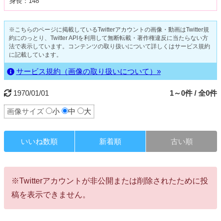
身長：148
※こちらのページに掲載しているTwitterアカウントの画像・動画はTwitter規
約にのっとり、Twitter APIを利用して無断転載・著作権違反に当たらない方
法で表示しています。コンテンツの取り扱いについて詳しくはサービス規約
に記載しています。
サービス規約（画像の取り扱いについて）»
1970/01/01
1～0件 / 全0件
画像サイズ
小
中
大
いいね数順
新着順
古い順
※Twitterアカウントが非公開または削除されたために投
稿を表示できません。