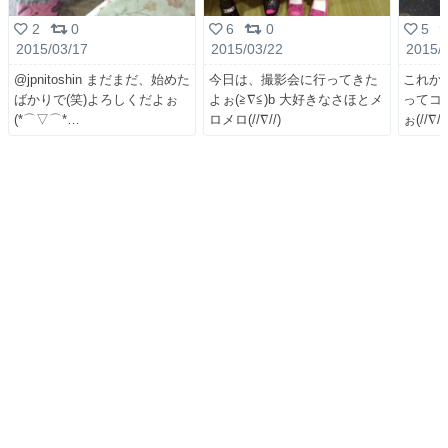
2
0
6
0
5
2015/03/17
2015/03/22
2015/
@jpnitoshin まだまだ、始めた
今日は、撮影会に行ってきた
これか
ばかりで(笑)よろしくだよぉ
よぉ(≧∇≦)b 大好きなさほとメ
ってコ
(*⌒▽⌒*
ロメロ(//∇//)
ぉ(//∇//