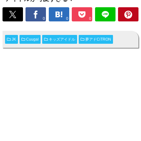
0
0
0
JK
Cuugal
キッズアイドル
夢アドCiTRON