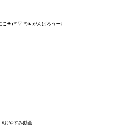
.(*´▽`*
)❀.がんばろうー❕
 #
おやすみ動画