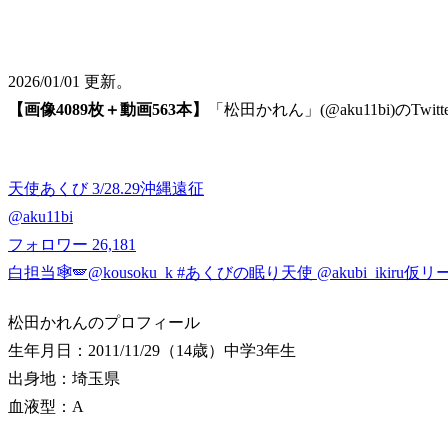
2026/01/01 更新。
【画像4089枚＋動画563本】
「松田かれん」(@aku11bi)のT
天使あくび 3/28.29沖縄遠征
@
aku11bi
フォロワー
26,181
白担当🕸🪽@kousoku_k #あくびの眠り天使 @akubi_ikir
松田かれんのプロフィール
生年月日：2011/11/29（14歳）
中学3年生
出身地：埼玉県
血液型：A