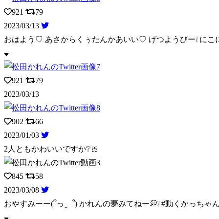
921
79
2023/03/13
おはよう♡ あさからくぅたんかあいい♡ げつようびー❕ にこにこ❀
921
79
2023/03/13
902
66
2023/01/03
2人ともかわいいですか❔🎀
845
58
2023/03/08
おやすみーー(՞っ ̫ _՞) かれんの夢みてねー💭❕ #動くかっちゃん