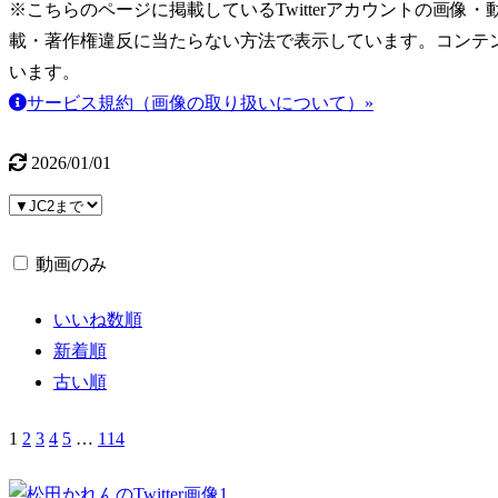
※こちらのページに掲載しているTwitterアカウントの画像・動画はT
載・著作権違反に当たらない方法で表示しています。コンテ
います。
サービス規約（画像の取り扱いについて）»
2026/01/01
動画のみ
いいね数順
新着順
古い順
1
2
3
4
5
…
114