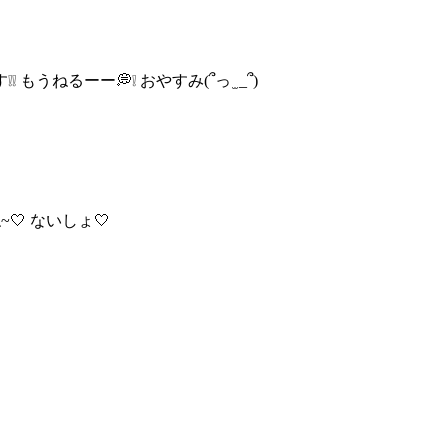
❕❕ もうねるー
ー💭❕ おやすみ(՞っ ̫ _՞)
🤍 ないしょ🤍