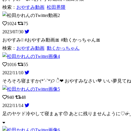
検索：
おやすみ動画
松田界隈
1024
75
2023/07/30
おやすみ❕❕ #おやすみ動画🎀 #動くかっちゃん🎀
検索：
おやすみ動画
動くかっちゃん
1016
55
2022/11/10
そろそろ寝ますか(*ˊᵕˋ*)੭ ੈ❤︎ おやすみなさい💙 いい夢見てね
940
48
2022/11/14
足のヤケド冷やして寝まぁす🥺 あとに残りませんように♡o̴̶̷᷄ ·̭ o̴̶