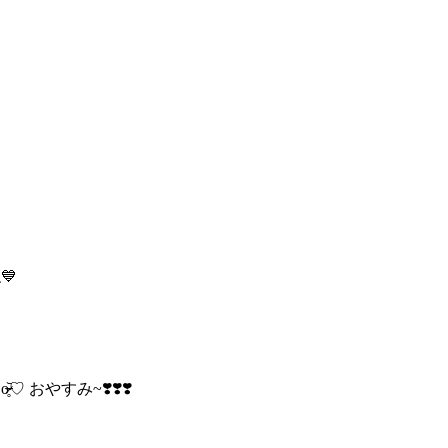
💙
̷
̥᷅♡ おやすみ~❣️❣️❣️