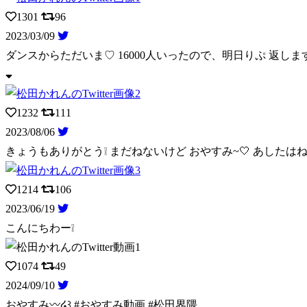
1301
96
2023/03/09
ダンスからただいま♡ 16000人いったので、明日りぷ 返します
1232
111
2023/08/06
きょうもありがとう❕ まだねないけど おやすみ~🤍 あしたはね~
1214
106
2023/06/19
こんにちわー❕
1074
49
2024/09/10
おやすみ〰️໒꒱ #おやすみ動画 #松田界隈