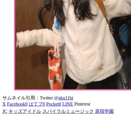
サムネイル引用：Twitter
@aku11bi
X
Facebook
0
はてブ
0
Pocket
0
LINE
Pinterest
JC
キッズアイドル
スパイラルミュージック
原宿学園