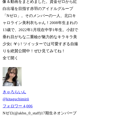
像＆動画をまとめました。資金ゼロから紅
白出場を目指す赤羽のアイドルグループ
「Nゼロ」。そのメンバーの一人、北口キ
ャロライン美利衣ちゃん！2008年生まれの
13歳で、2022年1月現在中学1年生。小顔で
垂れ目がちな二重瞼が魅力的なキラキラ美
少女( ·∀·)！ツイッターでは可愛すぎる自撮
りを絶賛公開中！ぜひ見てみてね！
全て開く
きゃろらいん
@
kitaguchimirii
フォロワー
4,006
Nゼロ(@akbn_0_staff)17期生ネオンパープ