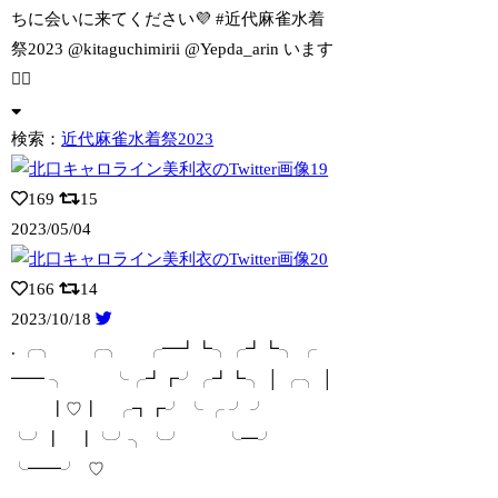
ちに会いに来てください💜 #近代麻雀水着
祭2023 @kitaguchimirii @Yepda_arin います
🙆‍♀️
検索：
近代麻雀水着祭2023
169
15
2023/05/04
166
14
2023/10/18
. ╭╮ ╭╮ ╭━┛┗╮╭┛┗╮ ╭
━━ ╮
⁠ ⁠ ╰╭┛┏╯╭┛┗╮ │ ╭╮ │
┃♡┃ ╭┓┏╯ ╰ ╭ ╯ ╯
╰╯┃ ┃╰╯╮ ╰╯ ╰━╯
╰━━╯ ♡