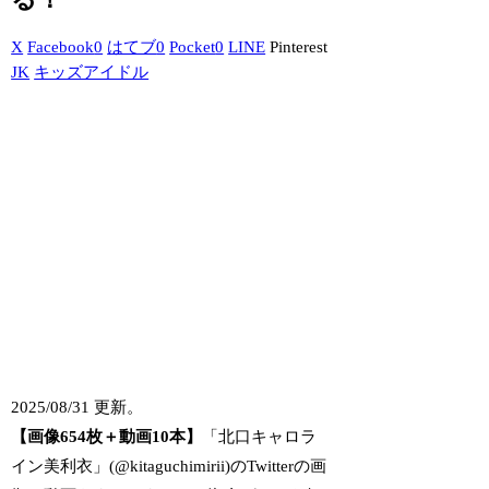
X
Facebook
0
はてブ
0
Pocket
0
LINE
Pinterest
JK
キッズアイドル
2025/08/31 更新。
【画像654枚＋動画10本】
「北口キャロラ
イン美利衣」(@kitaguchimirii)のTwitterの画