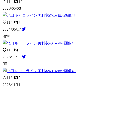
114
10
2023/05/03
114
7
2024/06/17
🎀🩷
113
5
2023/11/11
👍🏻
113
5
2023/11/11