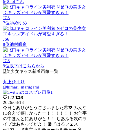
6位
aoiさん
JC3
7位
ゆめゆめ
JS6
8位
池村咲良
JC3
9位以下はこちらから
美少女キッズ新着画像一覧
丸上ひまり
@himari_marugami
122
9
2026/03/18
今日もありがとうございました🥹💖 みんな
に会えて嬉しかったー！！！！！！ お仕事
の中ほんとにありがと！！ ちあふる次のラ
イブはあさってだよ！ 💟『はるフェス
vol.23』 📍東京カルチャーカルチャー 🎤