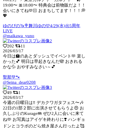
19:00〜 🎀18:00〜 特典会は前物販だよ！！
会いにきてね🫶🏻 おまちしてます！！！💭
💖
ゆのぴの🦄🍭舞川ゆの🩷4/29(水)㊗5周年
LIVE
@maikawa_yuno
202
11
2026/03/17
今日は🏫のあとダッシュでイベント🫶 楽し
かった💕 明日は早起きなんだ🫣 おきれる
かな💦 おやすみなさい～💕
聖那💚🐾
@Seina_dear0208
49
1
2026/03/17
今週の日曜日は‼️ デカクワガタフェス〜🎶
22日の1部２部に出演させてもらうよ
😍 お
久しぶりのKurage🪼 ぜひ2人に会いに来て
ね🫶 お写真はアイゲキ終わりに❣️ ハンギョ
ドンとコラボのどら焼き屋さん行ったよ🥰