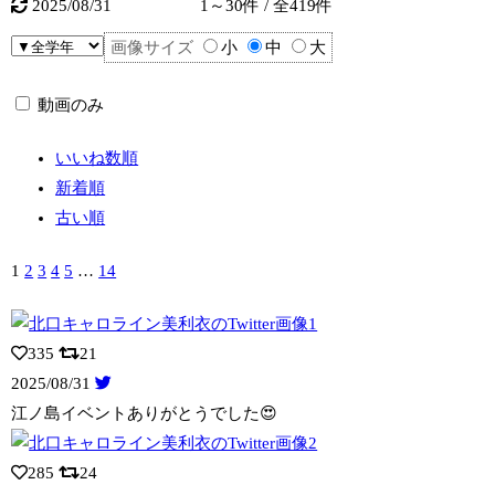
2025/08/31
1～30件 / 全419件
画像サイズ
小
中
大
動画のみ
いいね数順
新着順
古い順
1
2
3
4
5
…
14
335
21
2025/08/31
江ノ島イベントありがとうでした😍
285
24