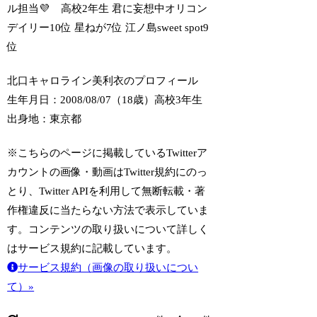
ル担当💜 ︎︎︎︎ ︎︎ ︎︎ 高校2年生 君に妄想中オリコン
デイリー10位 星ねが7位 江ノ島sweet spot9
位
北口キャロライン美利衣のプロフィール
生年月日：2008/08/07（18歳）
高校3年生
出身地：東京都
※こちらのページに掲載しているTwitterア
カウントの画像・動画はTwitter規約にのっ
とり、Twitter APIを利用して無断転載・著
作権違反に当たらない方法で表示していま
す。コンテンツの取り扱いについて詳しく
はサービス規約に記載しています。
サービス規約（画像の取り扱いについ
て）»