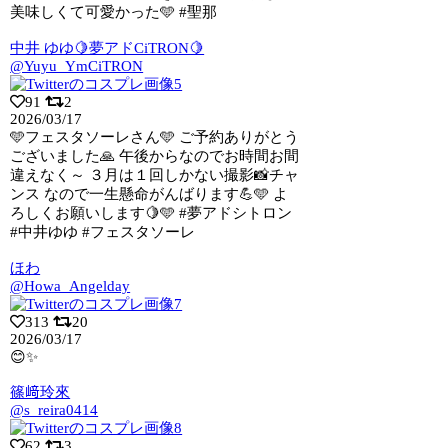
美味しくて可愛かった🩵 #聖那
中井 ゆゆ🍋夢アドCiTRON🍋
@Yuyu_YmCiTRON
91
2
2026/03/17
🩵フェスタソーレさん🩵 ご予約ありがとう
ございました🙏 午後からなのでお時間お
間
違えなく～ ３月は１回しかない撮影📸チャ
ンス なので一生懸命がんばります💪🩵 よ
ろしくお願いします🍋🩵 #夢アドシトロン
#中井ゆゆ #フェスタソーレ
ほわ
@Howa_Angelday
313
20
2026/03/17
😊✨
篠﨑玲來
@s_reira0414
62
3