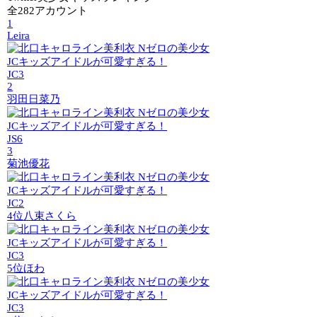
全282アカウント
1
Leira
JC3
2
羽田日菜乃
JS6
3
菊池優花
JC2
4位
八束さくら
JC3
5位
ほわ
JC3