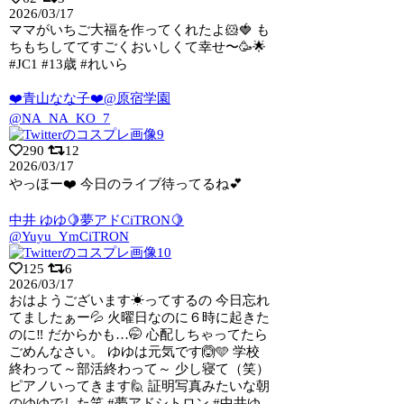
2026/03/17
ママがいちご大福を作ってくれたよ🐹🍓 も
ちもちしててすごくおいしくて幸せ〜🥳🌟
#JC1 #13歳 #れいら
❤️青山なな子❤️@原宿学園
@NA_NA_KO_7
290
12
2026/03/17
やっほー❤️ 今日のライブ待ってるね💕︎
中井 ゆゆ🍋夢アドCiTRON🍋
@Yuyu_YmCiTRON
125
6
2026/03/17
おはようございます☀ってするの 今日忘れ
てましたぁー💦 火曜日なのに６時に起きた
のに‼️ だからかも…🤭 心配しちゃってたら
ごめんなさい。 ゆゆは元気です🙆🩵 学校
終わって～部活終わって～ 少し寝て（笑）
ピアノいってきます🙋 証明写真みたいな朝
のゆゆでした笑 #夢アドシトロン #中井ゆ