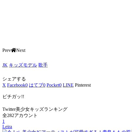
Prev
Next
JK
キッズモデル
歌手
シェアする
X
Facebook
0
はてブ
0
Pocket
0
LINE
Pinterest
ピチガッ!!
Twitter美少女キッズランキング
全282アカウント
1
Leira