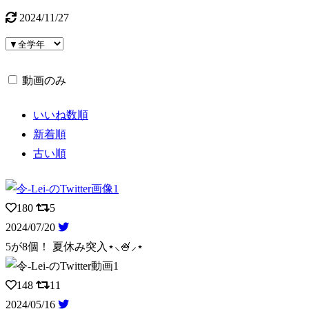
2024/11/27
動画のみ
いいね数順
新着順
古い順
180
5
2024/07/20
5が8個！ 夏休み突入⋆⸜🍧⸝⋆
148
11
2024/05/16