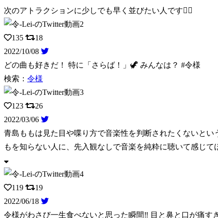
次のアトラクションに少しでも早く並びたい人です🙋‍♀️
135
18
2022/10/08
どの曲も好きだ！ 特に「さらば！」🦖 みんなは？ #令様
検索：
令様
123
26
2022/03/06
青島ももは見た目や喋り方で音楽性を判断されたくないとい
もを知らない人に、先入観なしで音楽を純粋に聴いて感じて
119
19
2022/06/18
令様がわさび一生食べないと思った瞬間‼️ 目と鼻と口が痛すぎるぜ