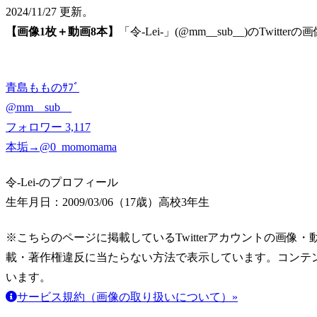
2024/11/27 更新。
【画像1枚＋動画8本】
「令-Lei-」(@mm__sub__)のTwit
青島もものｻﾌﾞ
@
mm__sub__
フォロワー
3,117
本垢→@0_momomama
令-Lei-のプロフィール
生年月日：2009/03/06（17歳）
高校3年生
※こちらのページに掲載しているTwitterアカウントの画像・動画はT
載・著作権違反に当たらない方法で表示しています。コンテ
います。
サービス規約（画像の取り扱いについて）»