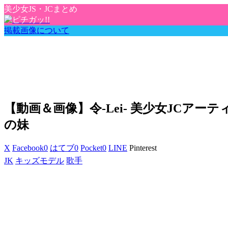
美少女JS・JCまとめ
掲載画像について
【動画＆画像】令-Lei- 美少女JCア
の妹
X
Facebook
0
はてブ
0
Pocket
0
LINE
Pinterest
JK
キッズモデル
歌手