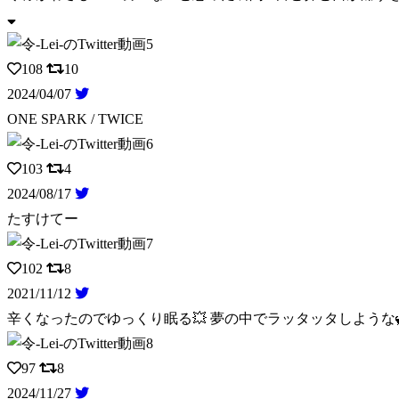
108
10
2024/04/07
ONE SPARK / TWICE
103
4
2024/08/17
たすけてー
102
8
2021/11/12
辛くなったのでゆっくり眠る💥 夢の中でラッタッタしような🦖 O
97
8
2024/11/27