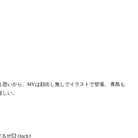
う思いから、MVは顔出し無
しでイラストで登場。 青島も
ほしい。
💥 Ouch⚡