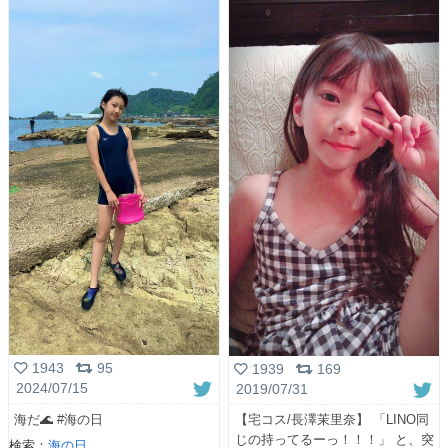
1943
95
1939
169
2024/07/15
2019/07/31
海だ🌊 #海の日
【宅コス/長澤茉里奈】 「LINO同
じの持ってるーっ！！！」 と、突
検索：
海の日