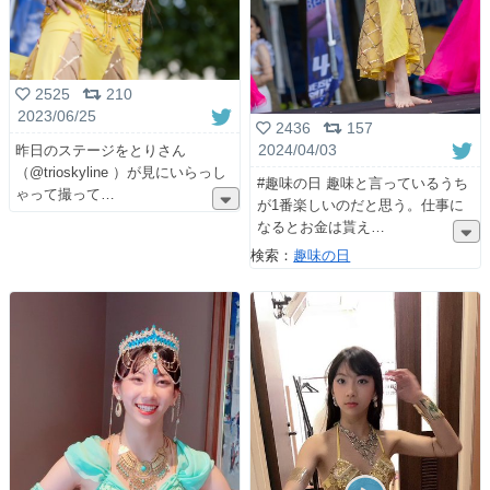
2525
210
2023/06/25
2436
157
昨日のステージをとりさん
2024/04/03
（@trioskyline ）が見にいらっし
#趣味の日 趣味と言っているうち
ゃって撮って
が1番楽しいのだと思う。仕事に
なるとお金は貰え
検索：
趣味の日