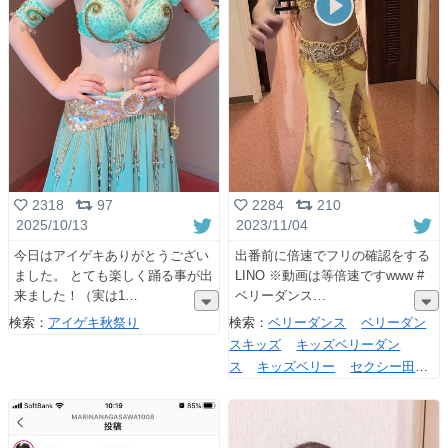
2318
97
2284
210
2025/10/13
2023/11/04
今日はアイゲキありがとうござい
出番前に倍速でフリの確認をする
ました。 とても楽しく踊る事が出
LINO ※動画は等倍速ですwww #
来ました！（実は1
ベリーダンス
検索：
アイゲキ秋祭り
検索：
ベリーダンス
ベリーダン
スキッズ
キッズベリーダン
ス
キッズベリー
セクシー田中
さん
リアルセクシー田中さん