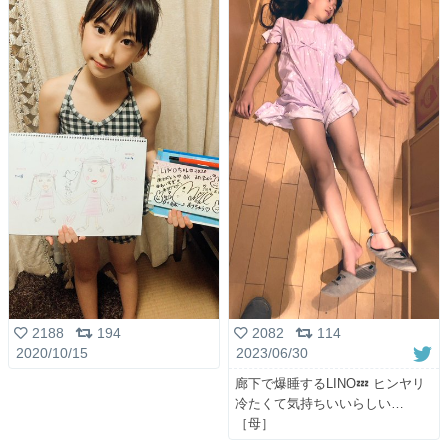
2188
194
2082
114
2020/10/15
2023/06/30
廊下で爆睡するLINO💤 ヒンヤリ
冷たくて気持ちいいらしい…
［母］