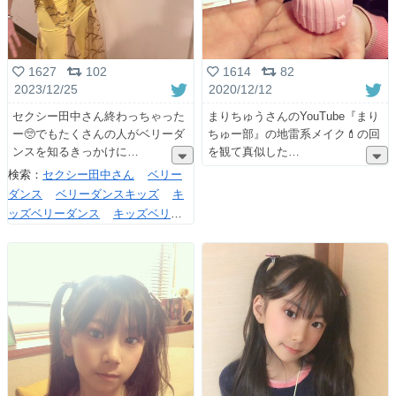
1627
102
1614
82
2023/12/25
2020/12/12
セクシー田中さん終わっちゃった
まりちゅうさんのYouTube『まり
ー🥺でもたくさんの人がベリーダ
ちゅー部』の地雷系メイク💄の回
ンスを知るきっかけに
を観て真似した
検索：
セクシー田中さん
ベリー
ダンス
ベリーダンスキッズ
キ
ッズベリーダンス
キッズベリ
ー