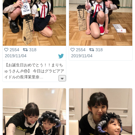
2554
318
2554
318
2019/11/04
2019/11/04
【お誕生日おめでとう！！まりち
ゅうさん🎉🎂】 今日はグラビアア
イドルの長澤茉里奈