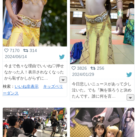
7170
314
2024/06/14
今まで色々な理由でいいね♡押せ
3826
256
なかった人！表示されなくなった
2024/01/29
から恥ずかしがらずに
今日悲しいニュースがあって少し
検索：
いいね非表示
キッズベリ
泣いた。でも『胸を張ろうと決め
ーダンス
たんです。誰に何を言