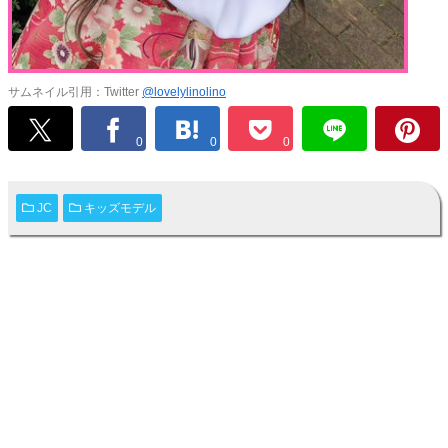
サムネイル引用：Twitter
@lovelylinolino
0
0
0
JC
キッズモデル