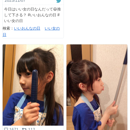
2023/11/07
今日はいい女の日なんだって😃推
して下さる？ #いいおんなの日 #
いい女の日
検索：
いいおんなの日
いい女の
日
1671
112