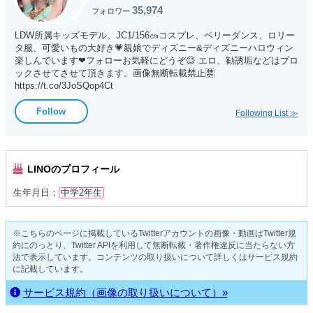
(∩゜∀｀∩)!!
35,974
フォロワー
LDW所属キッズモデル。JC1/156㎝コスプレ、ベリーダンス、ロリー
タ服、可愛いもの大好き💗親娘でディズニー&ディズニーハロウィン
楽しんでいます❤フォローお気軽にどうぞ😊 エロ、勧誘垢などはブロ
ックさせてさせて頂きます。画像無断転載禁止🈲
https://t.co/3JoSQop4Ct
Follow
Following List ≫
LINOのプロフィール
生年月日：
中学2年生
※こちらのページに掲載しているTwitterアカウントの画像・動画はTwitter規
約にのっとり、Twitter APIを利用して無断転載・著作権違反に当たらない方
法で表示しています。コンテンツの取り扱いについて詳しくはサービス規約
に記載しています。
サービス規約（画像の取り扱いについて）»