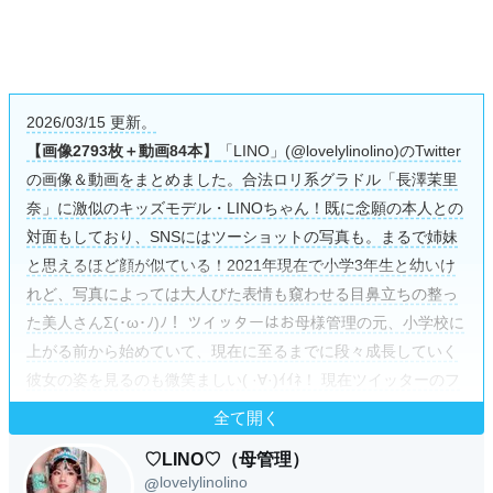
2026/03/15 更新。
【画像2793枚＋動画84本】
「LINO」(@lovelylinolino)のTwitter
の画像＆動画をまとめました。合法ロリ系グラドル「長澤茉里
奈」に激似のキッズモデル・LINOちゃん！既に念願の本人との
対面もしており、SNSにはツーショットの写真も。まるで姉妹
と思えるほど顔が似ている！2021年現在で小学3年生と幼いけ
れど、写真によっては大人びた表情も窺わせる目鼻立ちの整っ
た美人さんΣ(･ω･ﾉ)ﾉ！ ツイッターはお母様管理の元、小学校に
上がる前から始めていて、現在に至るまでに段々成長していく
彼女の姿を見るのも微笑ましい( ·∀·)ｲｲﾈ！ 現在ツイッターのフ
ォロワー数も1万5千人に迫る勢いで、これはキッズモデル界で
全て開く
はトップレベル！今後ますます超人気モデルになりそうなLINO
♡LINO♡（母管理）
ちゃんの古参になるべくTwitterのフォローは絶対のオススメ
lovelylinolino
@