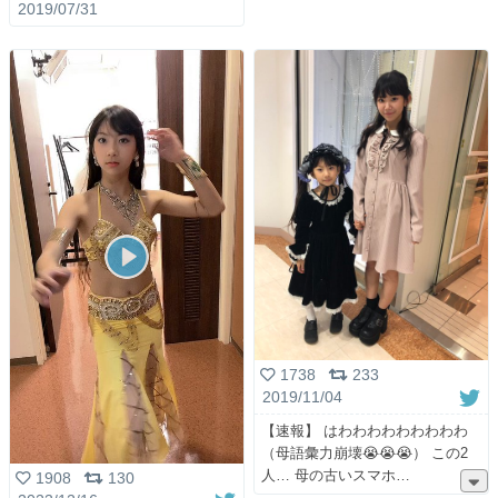
2019/07/31
1738
233
2019/11/04
【速報】 はわわわわわわわわわ
（母語彙力崩壊😭😭😭） この2
人… 母の古いスマホ
1908
130