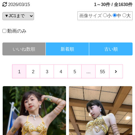
2026/03/15
1～30件 / 全1630件
画像サイズ
小
中
大
動画のみ
いいね数順
新着順
古い順
1
2
3
4
5
…
55