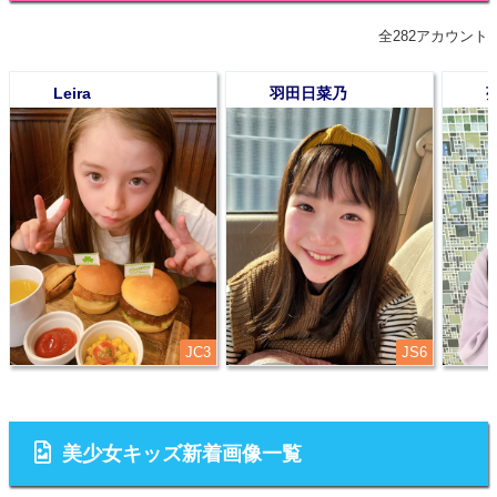
全282アカウント
Leira
羽田日菜乃
1
2
3
JC3
JS6
美少女キッズ新着画像一覧