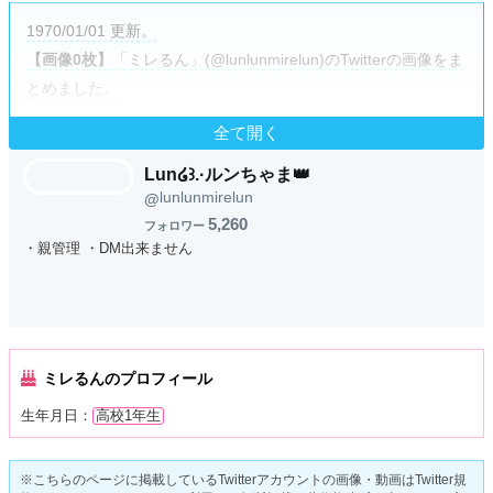
1970/01/01 更新。
【画像0枚】
「ミレるん」(@lunlunmirelun)のTwitterの画像をま
とめました。
全て開く
Lun໒꒱.·ルンちゃま👑
lunlunmirelun
@
5,260
フォロワー
・親管理 ・DM出来ません
ミレるんのプロフィール
生年月日：
高校1年生
※こちらのページに掲載しているTwitterアカウントの画像・動画はTwitter規