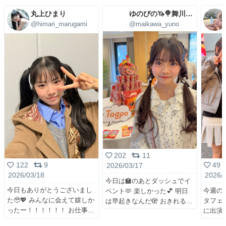
丸上ひまり
ゆのぴの🦄🍭舞川ゆの🩷4/29(水)㊗5周年LIVE
@himari_marugami
@maikawa_yuno
202
11
122
9
49
2026/03/17
2026/03/18
2026/
今日は🏫のあとダッシュでイ
今日もありがとうございまし
今週の日
ベント🫶 楽しかった💕 明日
た🥹💖 みんなに会えて嬉しか
タフェス
は早起きなんだ🫣 おきれる
ったー！！！！！！ お仕事
に出演