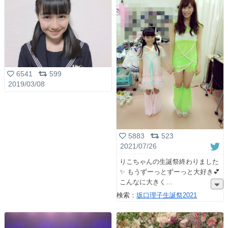
6541
599
2019/03/08
5883
523
2021/07/26
りこちゃんの生誕祭終わりました
✨ もうずーっとずーっと大好き💕
こんなに大きく
検索：
坂口理子生誕祭2021