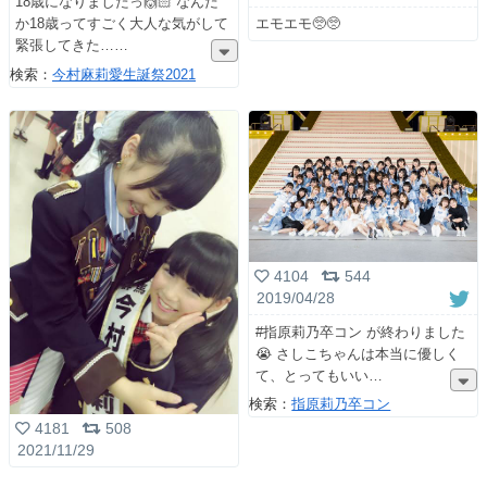
18歳になりましたっ🙌🏻 なんだ
エモエモ🥺🥺
か18歳ってすごく大人な気がして
緊張してきた…
検索：
今村麻莉愛生誕祭2021
4104
544
2019/04/28
#指原莉乃卒コン が終わりました
😭 さしこちゃんは本当に優しく
て、とってもいい
検索：
指原莉乃卒コン
4181
508
2021/11/29