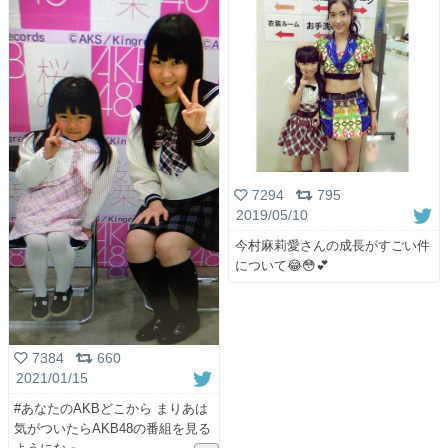
7294
795
2019/05/10
今村麻莉愛さんの成長がすごい件
について😂😳💕
7384
660
2021/01/15
#あなたのAKBどこから まりあは
気がついたらAKB48の番組を見る