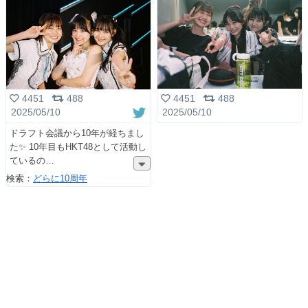
4451
488
4451
488
2025/05/10
2025/05/10
ドラフト会議から10年が経ちまし
た✨ 10年目もHKT48として活動し
ているの
検索：
どらに10周年