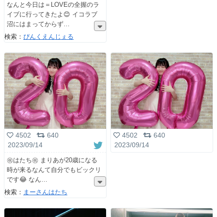
なんと今日は＝LOVEの全握のラ
イブに行ってきたよ😊 イコラブ
沼にはまってからず
検索：
ぴんくえんじぇる
4502
640
4502
640
2023/09/14
2023/09/14
㊗️はたち㊗️ まりあが20歳になる
時が来るなんて自分でもビックリ
です😂 なん
検索：
まーさんはたち