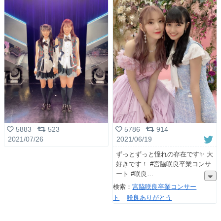
5883
523
5786
914
2021/07/26
2021/06/19
ずっとずっと憧れの存在です✨ 大
好きです！ #宮脇咲良卒業コンサ
ート #咲良
検索：
宮脇咲良卒業コンサー
ト
咲良ありがとう