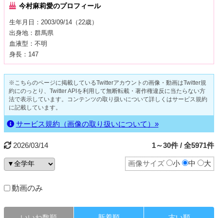
今村麻莉愛のプロフィール
生年月日：2003/09/14（22歳）
出身地：群馬県
血液型：不明
身長：147
※こちらのページに掲載しているTwitterアカウントの画像・動画はTwitter規
約にのっとり、Twitter APIを利用して無断転載・著作権違反に当たらない方
法で表示しています。コンテンツの取り扱いについて詳しくはサービス規約
に記載しています。
サービス規約（画像の取り扱いについて）»
2026/03/14
1～30件 / 全5971件
画像サイズ
小
中
大
動画のみ
いいね数順
新着順
古い順