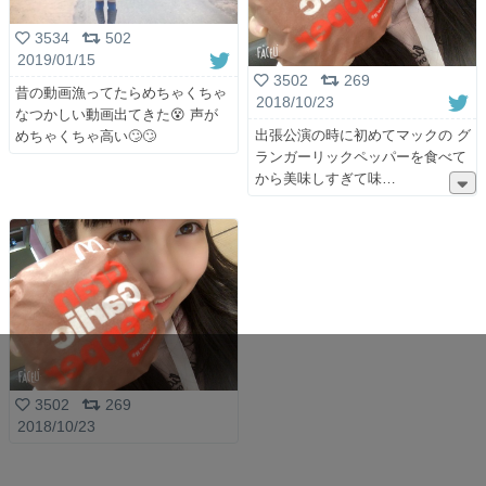
3534
502
2019/01/15
3502
269
昔の動画漁ってたらめちゃくちゃ
2018/10/23
なつかしい動画出てきた😵 声が
出張公演の時に初めてマックの グ
めちゃくちゃ高い🙄🙄
ランガーリックペッパーを食べて
から美味しすぎて味
3502
269
2018/10/23