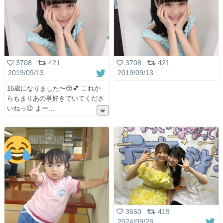
3708
421
3708
421
2019/09/13
2019/09/13
16歳になりました〜😚💕 これか
らもまりあの事好きでいてくださ
いねっ😉 よー
3650
419
2024/09/28