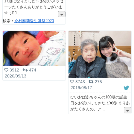
17歳になりました✨ お祝いメッセ
ージたくさんありがとうございま
すっ🙇‍♀️
検索：
今村麻莉愛生誕祭2020
3912
474
2020/09/13
3743
275
2019/08/17
ひいおばあちゃんの100歳の誕生
日をお祝いしてきたよ💓😚 まりあ
がたくさんの、ア