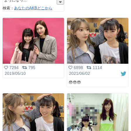
ようになっ
検索：
あなたのAKBどこから
7294
795
6898
1114
2019/05/10
2021/06/02
😳😳😳