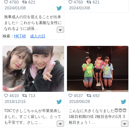
4760
621
4760
621
2024/01/08
2024/01/08
無事成人の日を迎えることが出来
ました✨ これからも素敵な女性に
なれるように頑張
検索：
HKT48
成人の日
4537
692
4610
713
2018/06/28
2018/12/15
こんなに大きくなりました😇😇😇
TDCでさしこちゃんが卒業発表し
1枚目初期の頃 2枚目去年の1月 3
ました。すごく寂しいし、とって
枚目きょう！
も不安です。さしこ