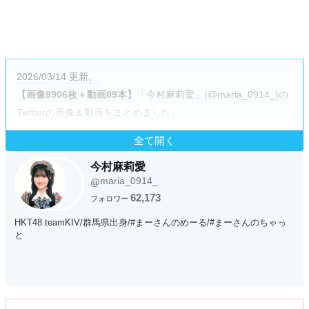
2026/03/14 更新。
【画像8906枚＋動画89本】
「今村麻莉愛」(@maria_0914_)の
Twitterの画像＆動画をまとめました。
全て開く
今村麻莉愛
maria_0914_
@
62,173
フォロワー
HKT48 teamKIV/群馬県出身/#まーさんのめーる/#まーさんのちゃっ
と