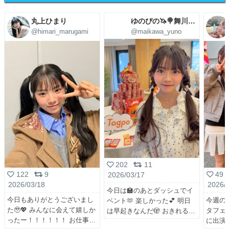
丸上ひまり
ゆのぴの🦄🍭舞川ゆの🩷4/29(水)㊗5周年LIVE
@himari_marugami
@maikawa_yuno
202
11
122
9
49
2026/03/17
2026/03/18
2026/
今日は🏫のあとダッシュでイ
今日もありがとうございまし
今週の日
ベント🫶 楽しかった💕 明日
た🥹💖 みんなに会えて嬉しか
タフェス
は早起きなんだ🫣 おきれる
ったー！！！！！！ お仕事
に出演