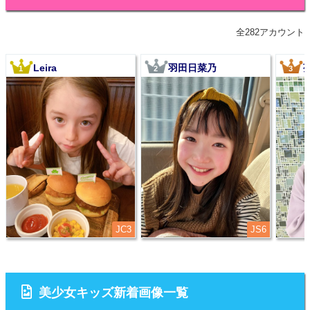
全282アカウント
Leira
羽田日菜乃
1
2
3
JC3
JS6
美少女キッズ新着画像一覧