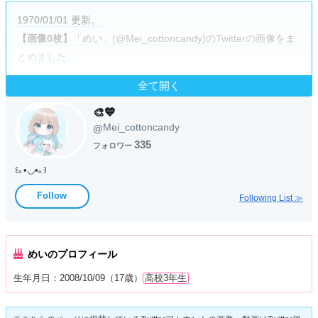
1970/01/01 更新。
【画像0枚】
「めい」(@Mei_cottoncandy)のTwitterの画像をま
とめました。
全て開く
🎨💙
Mei_cottoncandy
@
335
フォロワー
꒰｡•◡•｡꒱
Follow
Following List ≫
めいのプロフィール
生年月日：2008/10/09（17歳）
高校3年生