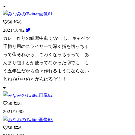
50
6
2021/10/02
カレー作りの練習中💪 むかーし、キャベツ
千切り用のスライサーで深く指を切っちゃ
っ
て💦それから、こわくなっちゃって、あ
んまり包丁とか使ってなかった🥲でも、も
う五年生だから色々作れるようにならない
とね (๑•̀ㅁ•́๑)✧︎ がんばるぞ！！
50
6
2021/10/02
50
6