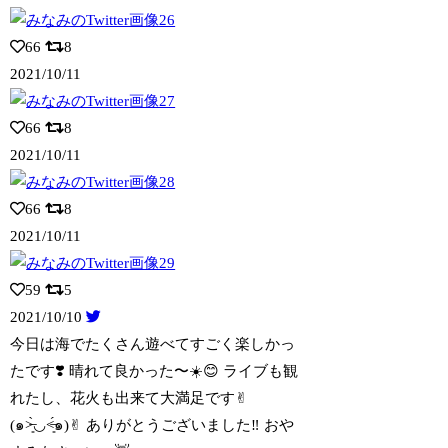
66
8
2021/10/11
66
8
2021/10/11
66
8
2021/10/11
59
5
2021/10/10
今日は海でたくさん遊べてすごく楽しかっ
たです❣️ 晴れて良かった〜☀️😊 ライブ
も観
れたし、花火も出来て大満足です✌︎
(๑˃̶͈̀◡︎˂̶͈́๑)✌︎ ありがとうございました‼️ おや