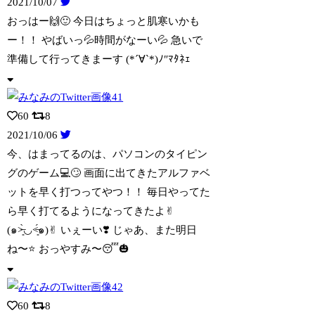
2021/10/07
おっはー🙌🙂 今日はちょっと肌寒いかも
ー！！ やばいっ💦時間がなーい💦 急いで
準
備して行ってきまーす (*´∀︎`*)ﾉ″ﾏﾀﾈｪ
60
8
2021/10/06
今、はまってるのは、パソコンのタイピン
グのゲーム💻🙄 画面に出てきたアルファベ
ッ
トを早く打つってやつ！！ 毎日やってた
ら早く打てるようになってきたよ✌︎
(๑˃̶͈̀◡︎˂̶͈́๑)✌︎ いぇーい❣️ じゃあ、また明日
ね〜⭐️ おっやすみ〜😴🎃
60
8