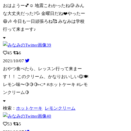
おはようー💕☺️ 地震こわかったね🥲 みん
な大丈夫だった?💦 金曜日だね❤️や
ったー
😆🎶 今日も一日頑張ろね🥰 みなみは学校
行って来まーす♪
45
6
2021/10/07
おやつ食べたら、レッスン行って来まー
す！！ このクリーム、かなりおいしい😋🍽
レモ
ン味〜🍋🍋🍋⑅︎◡̈︎* #ホットケーキ #レモ
ンクリーム🍋
検索：
ホットケーキ
レモンクリーム
53
5