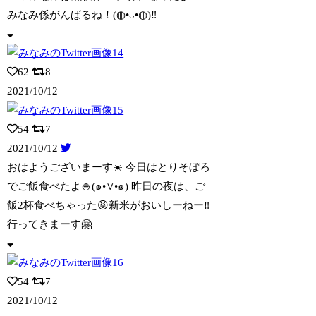
みなみ係がんばるね！(◍︎•ᴗ•◍︎)‼️
62
8
2021/10/12
54
7
2021/10/12
おはようございまーす☀️ 今日はとりそぼろ
でご飯食べたよ🍚(๑•∨︎•๑) 昨日
の夜は、ご
飯2杯食べちゃった😝新米がおいしーねー‼️
行ってきまーす🤗
54
7
2021/10/12