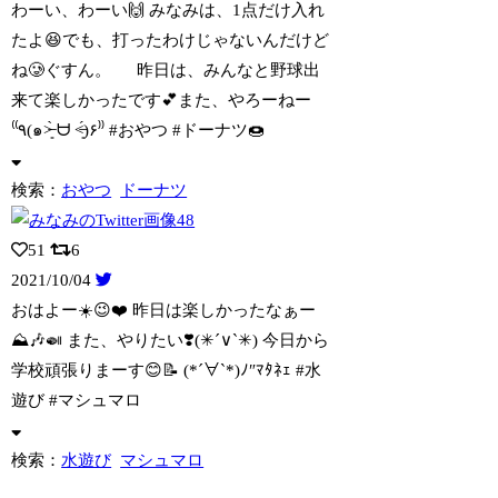
わーい、わーい🙌 みなみは、1点だけ入れ
たよ😆でも、打ったわけじゃないんだけど
ね🥲ぐすん。 昨日は、みんなと野球出
来て楽しかったです💕また、やろーねー
⁽⁽٩(๑˃̶͈̀ ᗨ ˂̶͈́)۶⁾⁾ #おやつ #ドーナツ🍩
検索：
おやつ
ドーナツ
51
6
2021/10/04
おはよー☀️😉❤️ 昨日は楽しかったなぁー
⛰🎶🍛 また、やりたい❣️(✳︎´∨︎
`✳︎) 今日から
学校頑張りまーす😊📝 (*´∀︎`*)ﾉ″ﾏﾀﾈｪ #水
遊び #マシュマロ
検索：
水遊び
マシュマロ