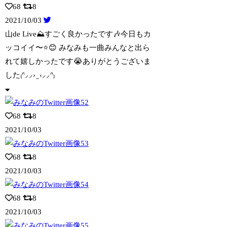
68
8
2021/10/03
山de Live⛰すごく良かったです🎶今日もカ
ッコイイ〜⭐️😊 みなみも一曲みん
なと出ら
れて嬉しかったです😭ありがとうございま
した₍ᐢ⸝⸝› ̫ ‹⸝⸝ᐢ₎
68
8
2021/10/03
68
8
2021/10/03
68
8
2021/10/03