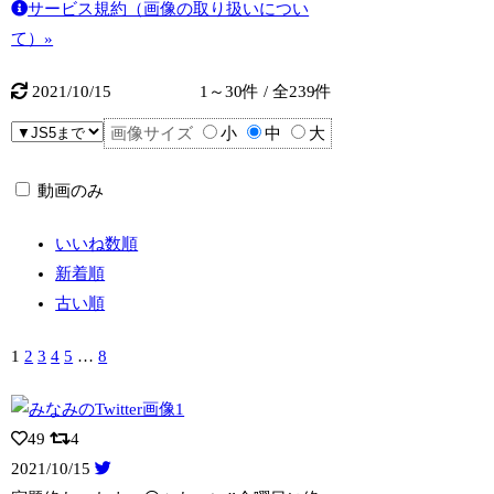
サービス規約（画像の取り扱いについ
て）»
2021/10/15
1～30件 / 全239件
画像サイズ
小
中
大
動画のみ
いいね数順
新着順
古い順
1
2
3
4
5
…
8
49
4
2021/10/15