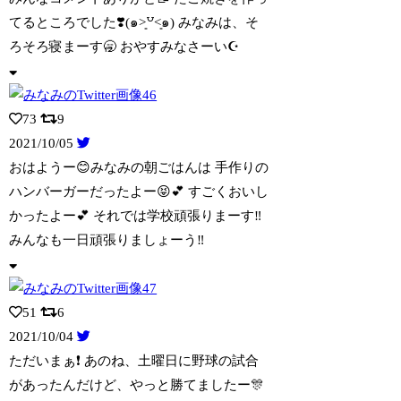
てるところでした❣️(๑˃͈꒵˂͈๑)
みなみは、そ
ろそろ寝まーす🥱 おやすみなさーい☪️
73
9
2021/10/05
おはようー😊みなみの朝ごはんは 手作りの
ハンバーガーだったよー😝💕 すごくおいし
かったよー💕 それでは学校頑張りまーす‼️
みんなも一日頑張りましょーう‼️
51
6
2021/10/04
ただいまぁ❗️ あのね、土曜日に野球の試合
があったんだけど、やっと勝てましたー🎊