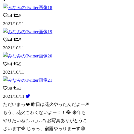
44
5
2021/10/11
44
5
2021/10/11
44
5
2021/10/11
39
3
2021/10/11
ただいまっ❤️ 昨日は花火やったんだよー🎆
もう、花火こわくないよー！！😂 来年
も
やりたいね₍ᐢ⸝⸝› ̫ ‹⸝⸝ᐢ₎ お写真ありがとうご
ざいます🍓 じゃっ、宿題やっりまーす😆