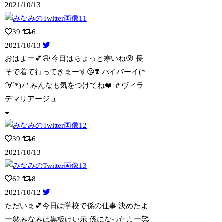
2021/10/13
39
6
2021/10/13
おはよー💕😆 今日はちょっと寒いね😵 長
そで着て行ってきまーす😘❣️ バイバーイ
(*
´∀︎`*)ﾉ″ みんなも気をつけてね❤️ ＃ヴィラ
デマリアージュ
39
6
2021/10/13
62
8
2021/10/12
ただいま💕今日は学校で係の仕事 決めたよ
ー😝みなみは黒板けい示 係になったよー🥰