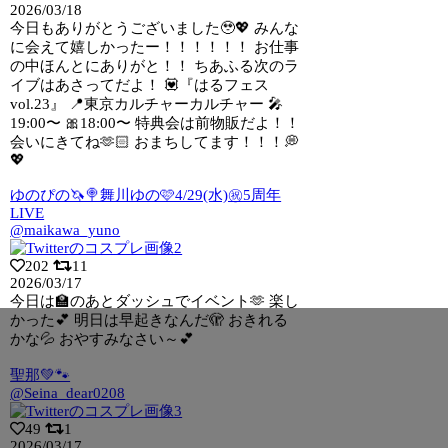
2026/03/18
今日もありがとうございました🥹💖 みんな
に会えて嬉しかったー！！！！！！ お仕事
の中ほんとにありがと！！ ちあふる次のラ
イブはあさってだよ！ 💟『はるフェス
vol.23』 📍東京カルチャーカルチャー 🎤
19:00〜 🎀18:00〜 特典会は前物販だよ！！
会いにきてね🫶🏻 おまちしてます！！！💭
💖
ゆのぴの🦄🍭舞川ゆの🩷4/29(水)㊗5周年
LIVE
@maikawa_yuno
202
11
2026/03/17
今日は🏫のあとダッシュでイベント🫶 楽し
かった💕 明日は早起きなんだ🫣 おきれる
かな💦 おやすみなさい～💕
聖那💚🐾
@Seina_dear0208
49
1
2026/03/17