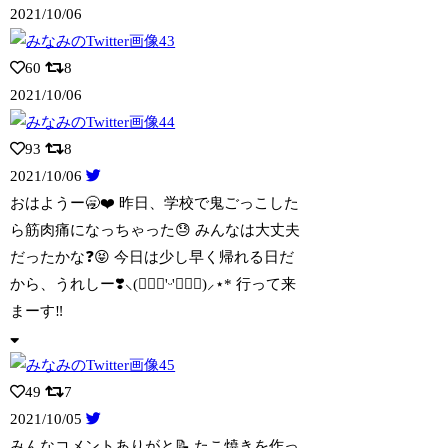
2021/10/06
60
8
2021/10/06
93
8
2021/10/06
おはようー🥱❤️ 昨日、学校で鬼ごっこした
ら筋肉痛になっちゃった😓 みんなは大丈
夫
だったかな❓😝 今日は少し早く帰れる日だ
から、うれしー❣️⸜(๑⃙⃘'ᵕ'๑⃙⃘)⸝⋆︎* 行って来
まーす‼️
49
7
2021/10/05
みんなコメントありがと📝 たこ焼きを作っ