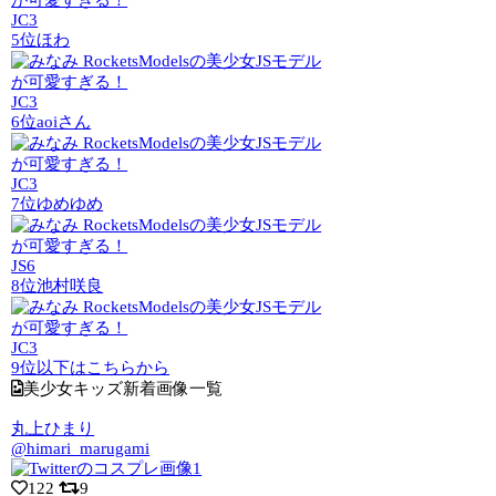
JC3
5位
ほわ
JC3
6位
aoiさん
JC3
7位
ゆめゆめ
JS6
8位
池村咲良
JC3
9位以下はこちらから
美少女キッズ新着画像一覧
丸上ひまり
@himari_marugami
122
9