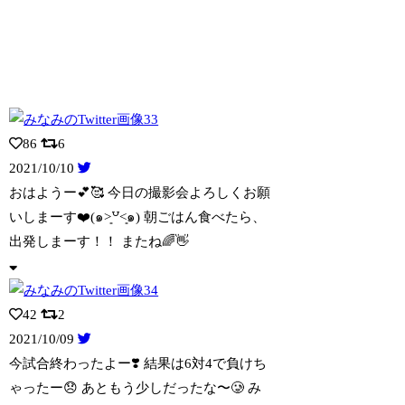
86
6
2021/10/10
おはようー💕🥰 今日の撮影会よろしくお願
いしまーす❤️(๑˃͈꒵˂͈๑) 朝ごは
ん食べたら、
出発しまーす！！ またね🌈👋
42
2
2021/10/09
今試合終わったよー❣️ 結果は6対4で負けち
ゃったー😞 あともう少しだったな〜🥲
み