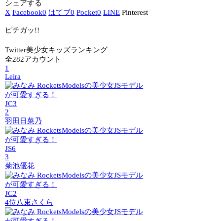
シェアする
X
Facebook
0
はてブ
0
Pocket
0
LINE
Pinterest
ピチガッ!!
Twitter美少女キッズランキング
全282アカウント
1
Leira
JC3
2
羽田日菜乃
JS6
3
菊池優花
JC2
4位
八束さくら