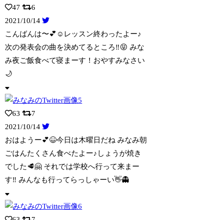
47
6
2021/10/14
こんばんは〜💕☺️レッスン終わったよー♪
次の発表会の曲を決めてるところ‼️😝 み
な
み夜ご飯食べて寝まーす！おやすみなさい
🌙
63
7
2021/10/14
おはようー💕😆今日は木曜日だね みなみ朝
ごはんたくさん食べたよー♪しょうが焼き
で
した🥩🤗 それでは学校へ行って来まー
す‼️ みんなも行ってらっしゃーい👋👻
63
7