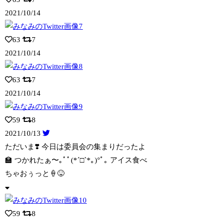
2021/10/14
63
7
2021/10/14
63
7
2021/10/14
59
8
2021/10/13
ただいま❣️ 今日は委員会の集まりだったよ
🏫 つかれたぁ〜｡ﾟﾟ(*´□︎`*｡
)°ﾟ｡ アイス食べ
ちゃおぅっと🍦😝
59
8