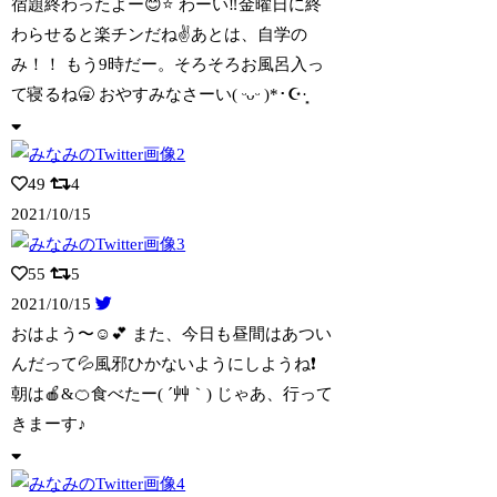
宿題終わったよー😊⭐️ わーい‼️金曜日に終
わらせると楽チンだね✌️あとは、自学
の
み！！ もう9時だー。そろそろお風呂入っ
て寝るね🥱 おやすみなさーい( ᵕᴗᵕ )*･☪︎·̩͙
49
4
2021/10/15
55
5
2021/10/15
おはよう〜☺️💕 また、今日も昼間はあつい
んだって💦風邪ひかないようにしようね❗
朝は🍎&🍊食べたー( ´艸｀) じゃあ、行って
きまーす♪