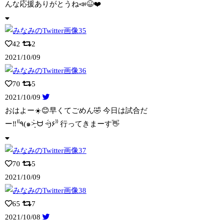
んな応援ありがとうね📣😆❤️
42
2
2021/10/09
70
5
2021/10/09
おはよー☀️😊早くてごめん🤣 今日は試合だ
ー‼️⁽⁽٩(๑˃̶͈̀ ᗨ ˂̶͈́
)۶⁾⁾ 行ってきまーす👋
70
5
2021/10/09
65
7
2021/10/08