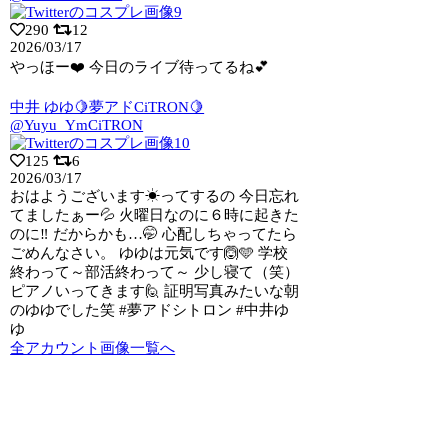
290
12
2026/03/17
やっほー❤️ 今日のライブ待ってるね💕︎
中井 ゆゆ🍋夢アドCiTRON🍋
@Yuyu_YmCiTRON
125
6
2026/03/17
おはようございます☀ってするの 今日忘れ
てましたぁー💦 火曜日なのに６時に起きた
のに‼️ だからかも…🤭 心配しちゃってたら
ごめんなさい。 ゆゆは元気です🙆🩵 学校
終わって～部活終わって～ 少し寝て（笑）
ピアノいってきます🙋 証明写真みたいな朝
のゆゆでした笑 #夢アドシトロン #中井ゆ
ゆ
全アカウント画像一覧へ