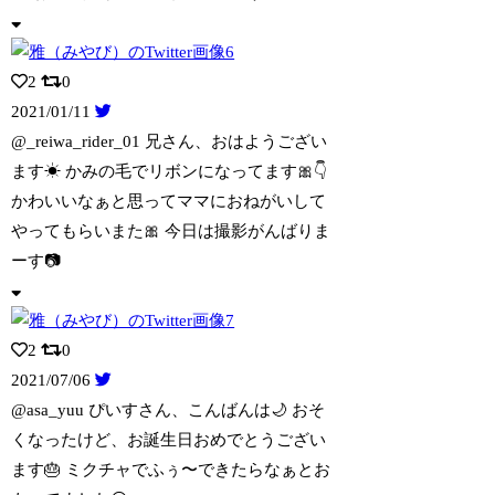
2
0
2021/01/11
@_reiwa_rider_01 兄さん、おはようござい
ます☀ かみの毛でリボ
ンになってます🎀👇
かわいいなぁと思ってママにおねがいして
やってもらいまた🎀 今日は撮影がんばりま
ーす📷
2
0
2021/07/06
@asa_yuu ぴいすさん、こんばんは🌙 おそ
くなったけど、お誕生日おめでと
うござい
ます🎂 ミクチャでふぅ〜できたらなぁとお