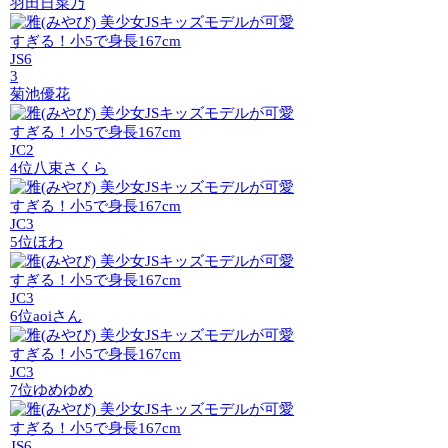
羽田日菜乃
JS6
3
菊池優花
JC2
4位
八束さくら
JC3
5位
ほわ
JC3
6位
aoiさん
JC3
7位
ゆめゆめ
JS6