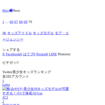
Prev
Next
1
…
66
67
68
69
70
JK
キッズアイドル
キッズモデル
モア・エ
ージェンシー
シェアする
X
Facebook
0
はてブ
0
Pocket
0
LINE
Pinterest
ピチガッ!!
Twitter美少女キッズランキング
全282アカウント
1
Leira
JC3
2