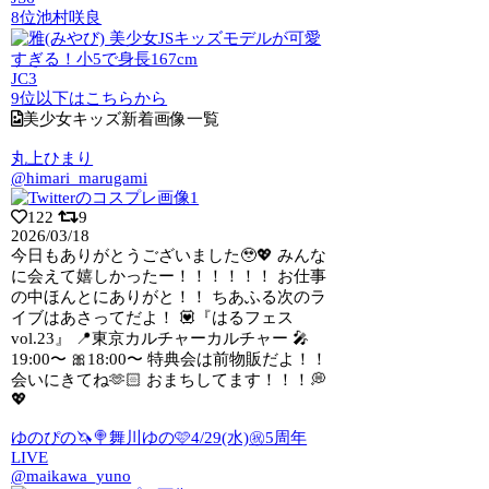
8位
池村咲良
JC3
9位以下はこちらから
美少女キッズ新着画像一覧
丸上ひまり
@himari_marugami
122
9
2026/03/18
今日もありがとうございました🥹💖 みんな
に会えて嬉しかったー！！！！！！ お仕事
の中ほんとにありがと！！ ちあふる次のラ
イブはあさってだよ！ 💟『はるフェス
vol.23』 📍東京カルチャーカルチャー 🎤
19:00〜 🎀18:00〜 特典会は前物販だよ！！
会いにきてね🫶🏻 おまちしてます！！！💭
💖
ゆのぴの🦄🍭舞川ゆの🩷4/29(水)㊗5周年
LIVE
@maikawa_yuno