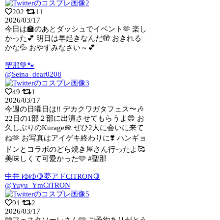
202
11
2026/03/17
今日は🏫のあとダッシュでイベント🫶 楽し
かった💕 明日は早起きなんだ🫣 おきれる
かな💦 おやすみなさい～💕
聖那💚🐾
@Seina_dear0208
49
1
2026/03/17
今週の日曜日は‼️ デカクワガタフェス〜🎶
22日の1部２部に出演させてもらうよ
😍 お
久しぶりのKurage🪼 ぜひ2人に会いに来て
ね🫶 お写真はアイゲキ終わりに❣️ ハンギョ
ドンとコラボのどら焼き屋さん行ったよ🥰
美味しくて可愛かった🩵 #聖那
中井 ゆゆ🍋夢アドCiTRON🍋
@Yuyu_YmCiTRON
91
2
2026/03/17
🩵フェスタソーレさん🩵 ご予約ありがとう