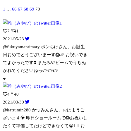
1
…
66
67
68
69
70
7
1
2021/05/23
@fukuyamaprimary ポンちげさん、お誕生
日おめでとうございまーす🎂
🎉 お祝いでき
てよかったです❣️ またみやビームでうちぬ
かれてくださいねっ👉👉👉
4
0
2021/03/30
@katsumin280 かつみんさん、おはようご
ざいます☀ 昨日ショールーム
で🎂お祝いし
たくて準備してたけどできなくて😭🙇‍♀️ お