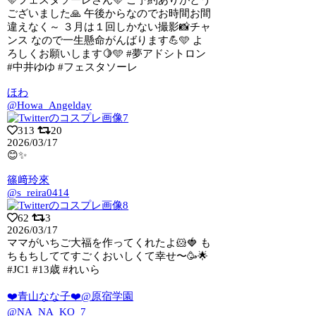
ございました🙏 午後からなのでお時間お
間
違えなく～ ３月は１回しかない撮影📸チャ
ンス なので一生懸命がんばります💪🩵 よ
ろしくお願いします🍋🩵 #夢アドシトロン
#中井ゆゆ #フェスタソーレ
ほわ
@Howa_Angelday
313
20
2026/03/17
😊✨
篠﨑玲來
@s_reira0414
62
3
2026/03/17
ママがいちご大福を作ってくれたよ🐹🍓 も
ちもちしててすごくおいしくて幸せ〜🥳🌟
#JC1 #13歳 #れいら
❤️青山なな子❤️@原宿学園
@NA_NA_KO_7