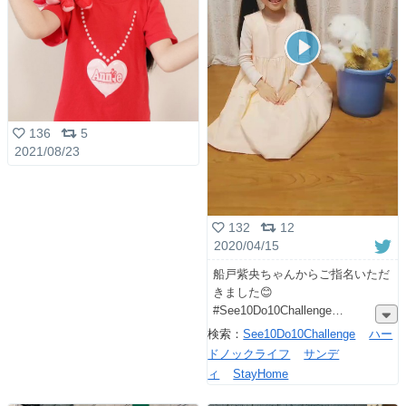
136
5
2021/08/23
132
12
2020/04/15
船戸紫央ちゃんからご指名いただ
きました😊
#See10Do10Challenge
検索：
See10Do10Challenge
ハー
ドノックライフ
サンデ
ィ
StayHome