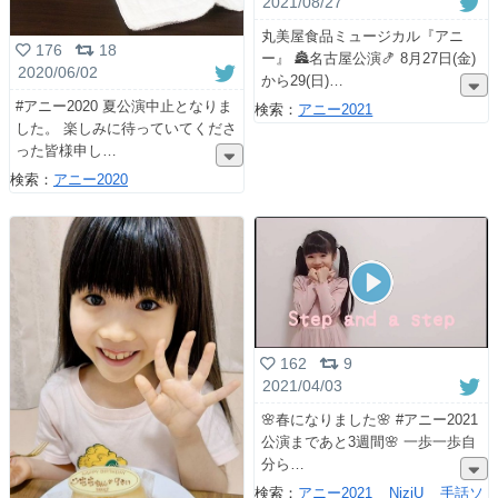
2021/08/27
丸美屋食品ミュージカル『アニ
176
18
ー』 🏯名古屋公演🍤 8月27日(金)
2020/06/02
から29(日)
#アニー2020 夏公演中止となりま
検索：
アニー2021
した。 楽しみに待っていてくださ
った皆様申し
検索：
アニー2020
162
9
2021/04/03
🌸春になりました🌸 #アニー2021
公演まであと3週間🌸 一歩一歩自
分ら
検索：
アニー2021
NiziU
手話ソ