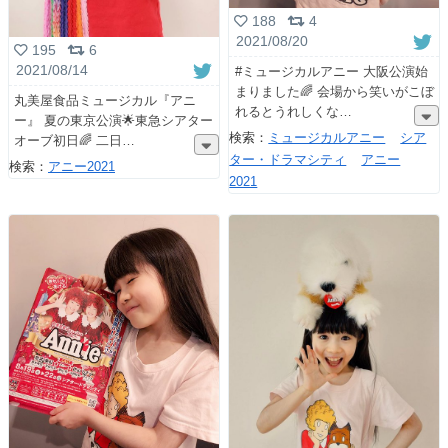
188
4
2021/08/20
195
6
2021/08/14
#ミュージカルアニー 大阪公演始
まりました🌈 会場から笑いがこぼ
丸美屋食品ミュージカル『アニ
れるとうれしくな
ー』 夏の東京公演🌟東急シアター
検索：
ミュージカルアニー
シア
オーブ初日🌈 二日
ター・ドラマシティ
アニー
検索：
アニー2021
2021