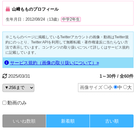
山﨑もものプロフィール
生年月日：2012/08/24（13歳）
中学2年生
※こちらのページに掲載しているTwitterアカウントの画像・動画はTwitter規
約にのっとり、Twitter APIを利用して無断転載・著作権違反に当たらない方
法で表示しています。コンテンツの取り扱いについて詳しくはサービス規約
に記載しています。
サービス規約（画像の取り扱いについて）»
2025/03/31
1～30件 / 全60件
画像サイズ
小
中
大
動画のみ
いいね数順
新着順
古い順