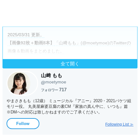
2025/03/31 更新。
【画像92枚＋動画8本】
「山﨑もも」(@moetymoe)のTwitterの
画像＆動画をまとめました。
全て開く
山﨑 もも
moetymoe
@
717
フォロワー
やまさきもも（12歳） ミュージカル『アニー』2020・2021バケツ組
モリー役。 丸美屋麻婆豆腐の素CM『家族の真ん中に、いつも』篇
※DMへの対応は致しかねますのでご了承ください。
Follow
Following List ≫