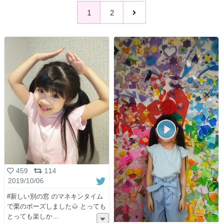
1
2
459
114
2019/10/06
#新しい別の窓 のマネキンタイム
で栗のポーズしました🌰 とっても
とっても楽しか