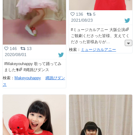
136
5
2021/08/23
#ミュージカルアニー 大阪公演🌈
ご観劇くださった皆様、支えてく
ださった皆様ありが
146
13
検索：
ミュージカルアニー
2020/08/01
#Makeyouhappy 歌って踊ってみ
ました❣️🌈 #縄跳びダンス
検索：
Makeyouhappy
縄跳びダン
ス