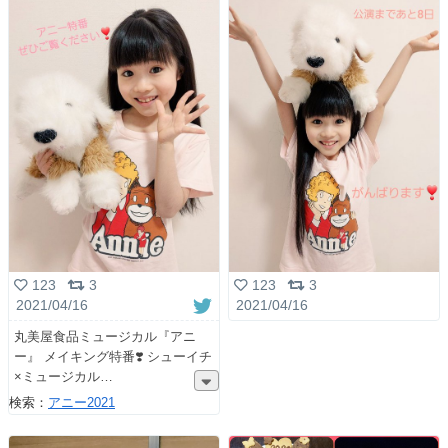
123
3
123
3
2021/04/16
2021/04/16
丸美屋食品ミュージカル『アニ
ー』 メイキング特番❣️ シューイチ
×ミュージカル
検索：
アニー2021