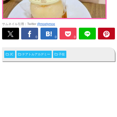
サムネイル引用：Twitter
@moetymoe
0
0
0
JC
テアトルアカデミー
子役