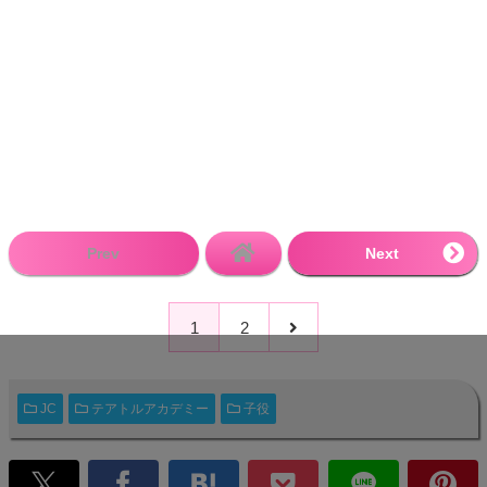
Prev
Next
1
2
JC
テアトルアカデミー
子役