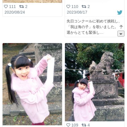
111
2
110
2
2020/08/24
2023/08/17
先日コンクールに初めて挑戦し、
「我は海の子」を歌いました。 予
選からとても緊張し
109
4