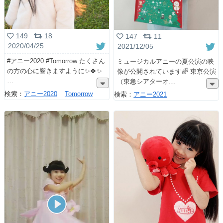
149
18
147
11
2020/04/25
2021/12/05
#アニー2020 #Tomorrow たくさん
ミュージカルアニーの夏公演の映
の方の心に響きますように✨🍀✨
像が公開されています🌈 東京公演
（東急シアターオ
検索：
アニー2020
Tomorrow
検索：
アニー2021