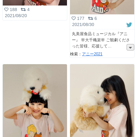
188
4
2021/08/20
177
6
2021/08/30
丸美屋食品ミュージカル『アニ
ー』 🌸大千穐楽🌸 ご観劇くださ
った皆様、応援して
検索：
アニー2021