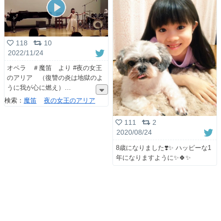
118
10
2022/11/24
オペラ ＃魔笛 より #夜の女王
のアリア （復讐の炎は地獄のよ
うに我が心に燃え）
検索：
魔笛
夜の女王のアリア
111
2
2020/08/24
8歳になりました❣️✨ ハッピーな1
年になりますように✨🍀✨