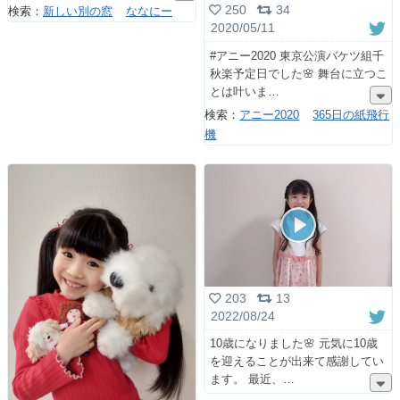
250
34
検索：
新しい別の窓
ななにー
2020/05/11
#アニー2020 東京公演バケツ組千
秋楽予定日でした🌸 舞台に立つこ
とは叶いま
検索：
アニー2020
365日の紙飛行
機
203
13
2022/08/24
10歳になりました🌸 元気に10歳
を迎えることが出来て感謝してい
ます。 最近、