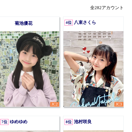
全282アカウント
八束さくら
4位
菊池優花
3
JC2
JC3
ゆめゆめ
池村咲良
7位
8位