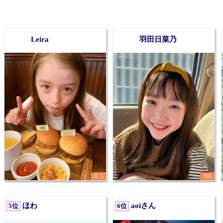
Leira
羽田日菜乃
1
2
JC3
JS6
ほわ
aoiさん
5位
6位