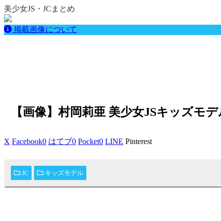
美少女JS・JCまとめ
掲載画像について
【画像】村岡莉亜 美少女JSキッズモ
X
Facebook
0
はてブ
0
Pocket
0
LINE
Pinterest
JC
キッズモデル