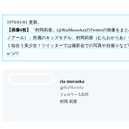
1970/01/01 更新。
【画像0枚】
「村岡莉亜」(@RiaMuraoka)のTwitterの画
ノアール）」所属のキッズモデル、村岡莉亜（むらおかりあ）ち
く似合う美少女！ツイッターでは撮影会での写真や自撮りなど可
ω･)ﾉ!!
ria muraoka
RiaMuraoka
@
3,029
フォロワー
村岡 莉亜