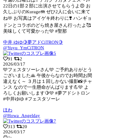
22日の1部２部に出演させてもらうよ
😍 お
久しぶりのKurage🪼 ぜひ2人に会いに来て
ね🫶 お写真はアイゲキ終わりに❣️ ハンギョ
ドンとコラボのどら焼き屋さん行ったよ🥰
美味しくて可愛かった🩵 #聖那
中井 ゆゆ🍋夢アドCiTRON🍋
@Yuyu_YmCiTRON
91
2
2026/03/17
🩵フェスタソーレさん🩵 ご予約ありがとう
ございました🙏 午後からなのでお時間お
間
違えなく～ ３月は１回しかない撮影📸チャ
ンス なので一生懸命がんばります💪🩵 よ
ろしくお願いします🍋🩵 #夢アドシトロン
#中井ゆゆ #フェスタソーレ
ほわ
@Howa_Angelday
313
20
2026/03/17
😊✨