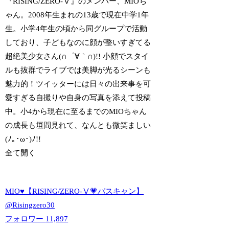
『RISING/ZERO-Ⅴ』のメンバー、MIOち
ゃん。2008年生まれの13歳で現在中学1年
生。小学4年生の頃から同グループで活動
しており、子どもなのに顔が整いすぎてる
超絶美少女さん(∩゜∀｀∩)!! 小顔でスタイ
ルも抜群でライブでは美脚が光るシーンも
魅力的！ツイッターには日々の出来事を可
愛すぎる自撮りや自身の写真を添えて投稿
中。小4から現在に至るまでのMIOちゃん
の成長も垣間見れて、なんとも微笑ましい
(ﾉ｡･ω･)ﾉ!!
全て開く
MIO♥️【RISING/ZERO-Ⅴ💗パスキャン】
@
Risingzero30
フォロワー
11,897