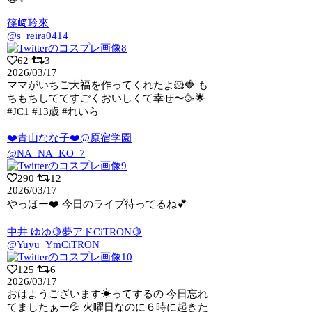
篠﨑玲來
@s_reira0414
62
3
2026/03/17
ママがいちご大福を作ってくれたよ🐹🍓 も
ちもちしててすごくおいしくて幸せ〜🥳🌟
#JC1 #13歳 #れいら
❤️青山なな子❤️@原宿学園
@NA_NA_KO_7
290
12
2026/03/17
やっほー❤️ 今日のライブ待ってるね💕︎
中井 ゆゆ🍋夢アドCiTRON🍋
@Yuyu_YmCiTRON
125
6
2026/03/17
おはようございます☀ってするの 今日忘れ
てましたぁー💦 火曜日なのに６時に起きた