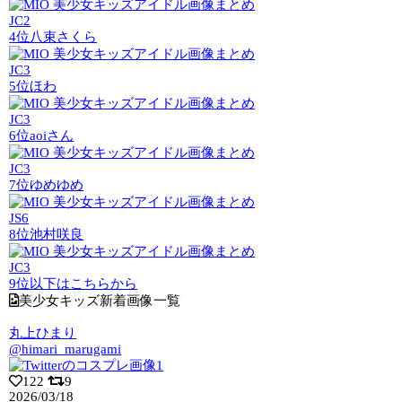
JC2
4位
八束さくら
JC3
5位
ほわ
JC3
6位
aoiさん
JC3
7位
ゆめゆめ
JS6
8位
池村咲良
JC3
9位以下はこちらから
美少女キッズ新着画像一覧
丸上ひまり
@himari_marugami
122
9
2026/03/18