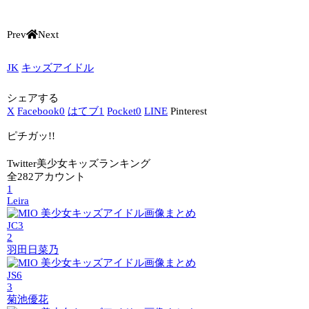
Prev
Next
JK
キッズアイドル
シェアする
X
Facebook
0
はてブ
1
Pocket
0
LINE
Pinterest
ピチガッ!!
Twitter美少女キッズランキング
全282アカウント
1
Leira
JC3
2
羽田日菜乃
JS6
3
菊池優花