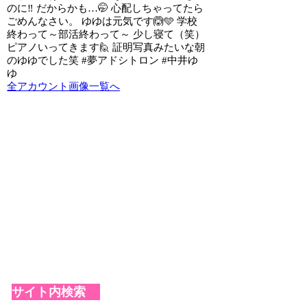
のに‼️ だからかも…🤭 心配しちゃってたら
ごめんなさい。 ゆゆは元気です🙆🩵 学校
終わって～部活終わって～ 少し寝て（笑）
ピアノいってきます🙋 証明写真みたいな朝
のゆゆでした笑 #夢アドシトロン #中井ゆ
ゆ
全アカウント画像一覧へ
サイト内検索