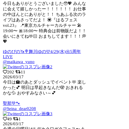
今日もありがとうございました🥹💖 みんな
に会えて嬉しかったー！！！！！！ お仕事
の中ほんとにありがと！！ ちあふる次のラ
イブはあさってだよ！ 💟『はるフェス
vol.23』 📍東京カルチャーカルチャー 🎤
19:00〜 🎀18:00〜 特典会は前物販だよ！！
会いにきてね🫶🏻 おまちしてます！！！💭
💖
ゆのぴの🦄🍭舞川ゆの🩷4/29(水)㊗5周年
LIVE
@maikawa_yuno
202
11
2026/03/17
今日は🏫のあとダッシュでイベント🫶 楽し
かった💕 明日は早起きなんだ🫣 おきれる
かな💦 おやすみなさい～💕
聖那💚🐾
@Seina_dear0208
49
1
2026/03/17
今週の日曜日は‼️ デカクワガタフェス〜🎶