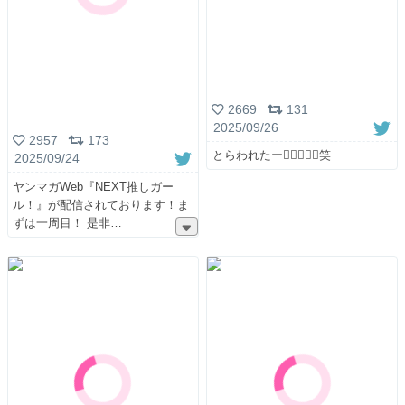
2669
131
2025/09/26
2957
173
とらわれたー✋🏻🙄🤚🏻笑
2025/09/24
ヤンマガWeb『NEXT推しガー
ル！』が配信されております！ま
ずは一周目！ 是非