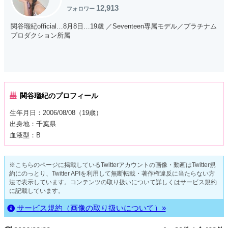
ー』にも出演したりと、テレビでも活動していてすごい( ·∀·)！
12,913
フォロワー
ツイッターでは中学1年生の頃から自撮りをアップしてくれてい
関谷瑠紀official…8月8日…19歳 ／Seventeen専属モデル／プラチナム
るので、可愛すぎるるきちゃんの当時の姿も是非チェックして
プロダクション所属
みてね！
関谷瑠紀のプロフィール
生年月日：2006/08/08（19歳）
出身地：千葉県
血液型：B
※こちらのページに掲載しているTwitterアカウントの画像・動画はTwitter規
約にのっとり、Twitter APIを利用して無断転載・著作権違反に当たらない方
法で表示しています。コンテンツの取り扱いについて詳しくはサービス規約
に記載しています。
サービス規約（画像の取り扱いについて）»