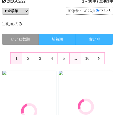
2026/02/22
1～30件 / 全463件
画像サイズ
小
中
大
動画のみ
いいね数順
新着順
古い順
1
2
3
4
5
…
16