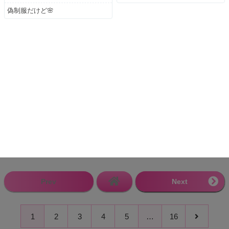
偽制服だけど🌸
Prev
Next
1
2
3
4
5
…
16