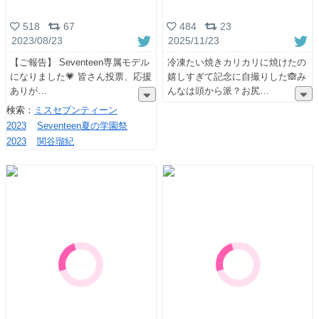
484
23
518
67
2025/11/23
2023/08/23
冷凍たい焼きカリカリに焼けたの
【ご報告】 Seventeen専属モデル
嬉しすぎて記念に自撮りした🙈み
になりました💗 皆さん投票、応援
んなは頭から派？お尻
ありが
検索：
ミスセブンティーン
2023
Seventeen夏の学園祭
2023
関谷瑠紀