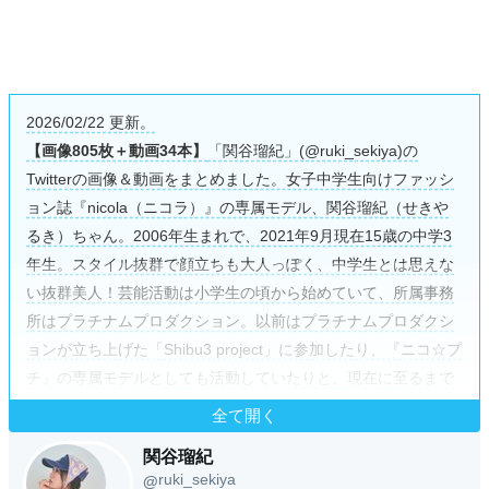
2026/02/22 更新。
【画像805枚＋動画34本】
「関谷瑠紀」(@ruki_sekiya)の
Twitterの画像＆動画をまとめました。女子中学生向けファッシ
ョン誌『nicola（ニコラ）』の専属モデル、関谷瑠紀（せきや
るき）ちゃん。2006年生まれで、2021年9月現在15歳の中学3
年生。スタイル抜群で顔立ちも大人っぽく、中学生とは思えな
い抜群美人！芸能活動は小学生の頃から始めていて、所属事務
所はプラチナムプロダクション。以前はプラチナムプロダクシ
ョンが立ち上げた「Shibu3 project」に参加したり、『ニコ☆プ
チ』の専属モデルとしても活動していたりと、現在に至るまで
人気キッズモデルとして絶賛活躍中(ﾉ｡･ω･)ﾉ!! 最近では朝の情
全て開く
報番組『ZPI！』内で放送さ折れたミニドラマ『生田家の朝』に
関谷瑠紀
娘役として出演したり、Eテレのバラエティ番組『すイエんサ
ruki_sekiya
@