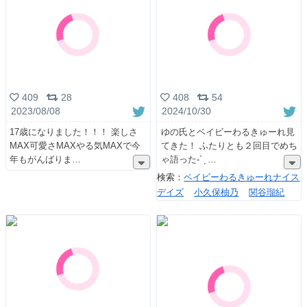
408
54
409
28
2024/10/30
2023/08/08
ゆの氏とベイビーわるきゅーれ見
17歳になりました！！！ 楽しさ
てきた！ ふたりとも２回目でめち
MAX可愛さMAXやる気MAXで今
ゃ語った-` ̗
年もがんばりま
検索：
ベイビーわるきゅーれナイス
デイズ
小久保柚乃
関谷瑠紀