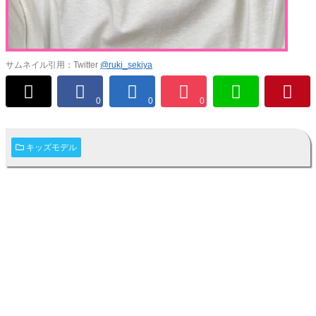
サムネイル引用：Twitter
@ruki_sekiya
0
0
0
キッズモデル